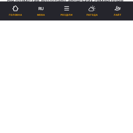
Він розмістив фотографії афонських семантронів
у порядку рангу монастирів.
RU
МОВА
ГОЛОВНА
РОЗДІЛИ
ПОГОДА
ЛАЙТ
За матеріалами athosweblog.com.
Реклама