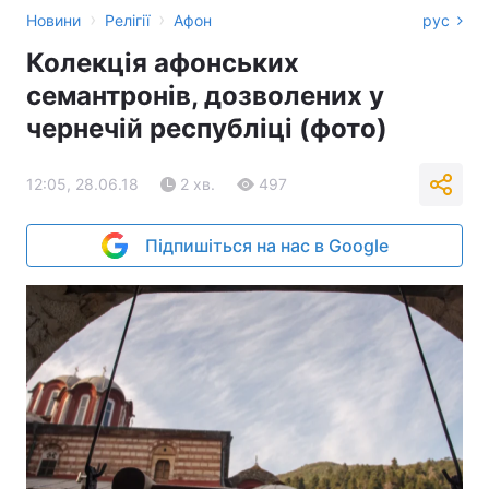
›
›
Новини
Релігії
Афон
рус
Колекція афонських
семантронів, дозволених у
чернечій республіці (фото)
12:05, 28.06.18
2 хв.
497
Підпишіться на нас в Google