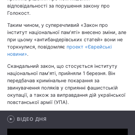
відповідальності за порушення закону про
Голокост.
Таким чином, у суперечливий «Закон про
Головна
Війна
інститут національної пам'яті» внесено зміни, але
при цьому «антибандерівських статей» вони не
Україна
Політика
торкнулися, повідомляє
проект «Єврейські
Економіка
Світ
новини»
.
Скандальний закон, що стосується інституту
Спорт
Наука
національної пам'яті, прийняли 1 березня. Він
Техно і зв'язок
Лайт
передбачав кримінальне покарання за
звинувачення поляків у сприянні фашистській
Зброя
Інциденти
окупації, а також за виправдання дій української
повстанської армії (УПА).
Здоров'я
Туризм
Цікавинки
ВІДЕО ДНЯ
Погода
Екологія
Регіони