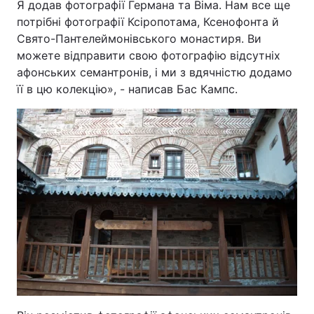
Я додав фотографії Германа та Віма. Нам все ще
потрібні фотографії Ксіропотама, Ксенофонта й
Свято-Пантелеймонівського монастиря. Ви
можете відправити свою фотографію відсутніх
афонських семантронів, і ми з вдячністю додамо
її в цю колекцію», - написав Бас Кампс.