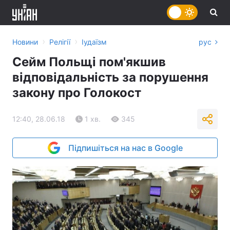
›
›
Новини
Релігії
Іудаїзм
рус
Сейм Польщі пом'якшив
відповідальність за порушення
закону про Голокост
12:40, 28.06.18
1 хв.
345
Підпишіться на нас в Google