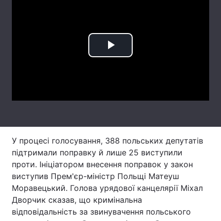
Лонгріди
Відео з Youtube
Статті
Play
Інтерв'ю
Думки
Video
Архів
Вакансії
Контакти
Послуги
У процесі голосування, 388 польських депутатів
підтримали поправку й лише 25 виступили
проти. Ініціатором внесення поправок у закон
виступив Прем'єр-міністр Польщі Матеуш
Моравецький. Голова урядової канцелярії Міхал
Дворчик сказав, що кримінальна
відповідальність за звинувачення польського