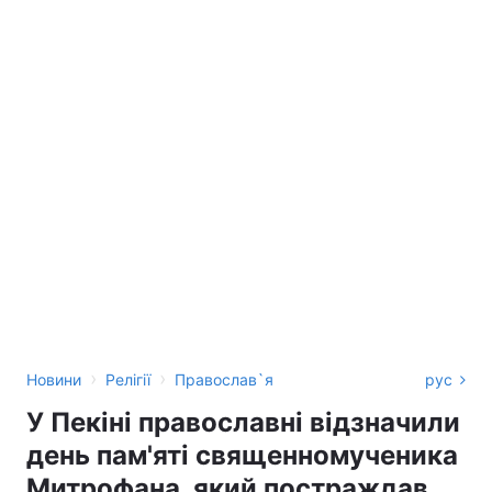
›
›
Новини
Релігії
Православ`я
рус
У Пекіні православні відзначили
день пам'яті священномученика
Митрофана, який постраждав