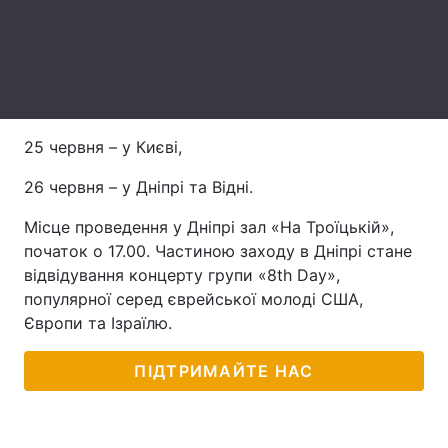
Лонгріди
Відео з Youtube
Статті
Інтерв'ю
Думки
25 червня – у Києві,
Архів
Вакансії
26 червня – у Дніпрі та Відні.
Місце проведення у Дніпрі зал «На Троїцькій»,
Контакти
початок о 17.00. Частиною заходу в Дніпрі стане
Послуги
відвідування концерту групи «8th Day»,
популярної серед єврейської молоді США,
Європи та Ізраїлю.
ПІДТРИМАЙТЕ НАС