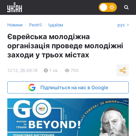
›
›
Новини
Релігії
Іудаїзм
рус
Єврейська молодіжна
організація проведе молодіжні
заходи у трьох містах
12:12, 26.06.18
1 хв.
700
Підпишіться на нас в Google