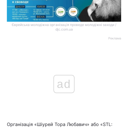
Єврейська молодіжна організація проведе молодіжні заходи /
djc.com.ua
Реклама
ad
Організація «Шіурей Тора Любавич» або «STL: