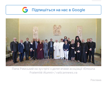
Підпишіться на нас в Google
Папа Римський на зустрічі з делегатами асоціації «Emouna
Fraternité Alumni» / vaticannews.va
Реклама