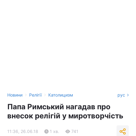
›
›
Новини
Релігії
Католицизм
рус
Папа Римський нагадав про
внесок релігій у миротворчість
11:36, 26.06.18
1 хв.
741