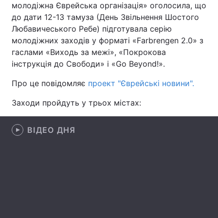
молодіжна Єврейська організація» оголосила, що
до дати 12-13 тамуза (День Звільнення Шостого
Любавичеського Ребе) підготувала серію
молодіжних заходів у форматі «Farbrengen 2.0» з
Головна
Війна
гаслами «Виходь за межі», «Покрокова
інструкція до Свободи» і «Go Beyond!».
Україна
Політика
Про це повідомляє
проект "Єврейські новини".
Економіка
Світ
Заходи пройдуть у трьох містах:
Спорт
Наука
Техно і зв'язок
Лайт
ВІДЕО ДНЯ
Зброя
Інциденти
Здоров'я
Туризм
Цікавинки
Погода
Екологія
Регіони