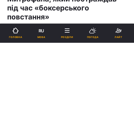
під час «боксерського
повстання»
RU
10:57, 26.06.18
1 хв.
433
МОВА
ГОЛОВНА
РОЗДІЛИ
ПОГОДА
ЛАЙТ
Підпишіться на нас в Google
Православні урочистості в Пекіні / patriarchia.ru
Реклама