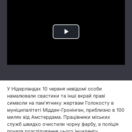
Лонгріди
Відео з Youtube
Статті
Play
Інтерв'ю
Думки
Video
Архів
Вакансії
Контакти
Послуги
У Нідерландах 10 червня невідомі особи
намалювали свастики та інші вкрай праві
символи на пам'ятнику жертвам Голокосту в
муніципалітеті Мідден-Гронінген, приблизно в 100
милях від Амстердама. Працівники міських
служб швидко очистили чорну фарбу, а поліція
почала розслідування цього інциденту,