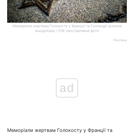
Меморіали жертвам Голокосту у Франції та Голландії зазнали
вандалізму / DW, ілюстративне фото
Реклама
ad
Меморіали жертвам Голокосту у Франції та