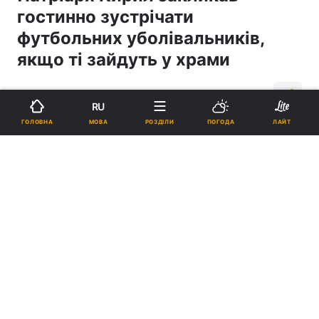
гостинно зустрічати
футбольних уболівальників,
якщо ті зайдуть у храми
13:52, 14.06.18
1 хв.
343
RU
МОВА
ГОЛОВНА
РОЗДІЛИ
ПОГОДА
ЛАЙТ
Підпишіться на нас в Google
Патріарх Кирил / patriarchia.ru