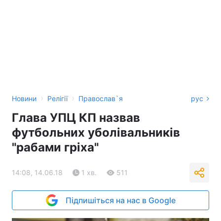
›
›
Новини
Релігії
Православ`я
рус
Глава УПЦ КП назвав
футбольних уболівальників
"рабами гріха"
14:08, 14.06.18
1 хв.
511
Підпишіться на нас в Google