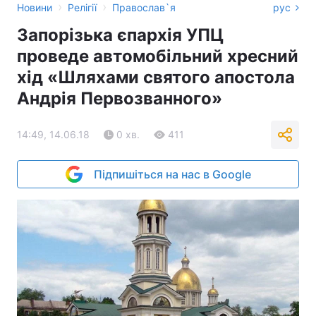
›
›
Новини
Релігії
Православ`я
рус
Запорізька єпархія УПЦ
проведе автомобільний хресний
хід «Шляхами святого апостола
Андрія Первозванного»
14:49, 14.06.18
0 хв.
411
Підпишіться на нас в Google