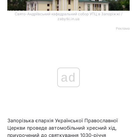
Свято-Андріївський кафедральний собор УПЦ в Запоріжжі /
zabytki.in.ua
Реклама
ad
Запорізька єпархія Української Православної
Церкви проведе автомобільний хресний хід,
приурочений до святкування 1030-річчя