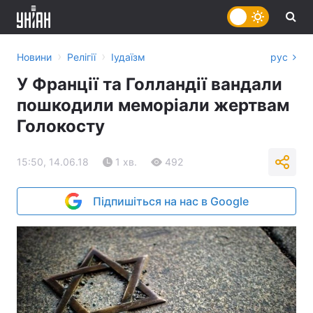
›
›
Новини
Релігії
Іудаїзм
рус
У Франції та Голландії вандали
пошкодили меморіали жертвам
Голокосту
15:50, 14.06.18
1 хв.
492
Підпишіться на нас в Google