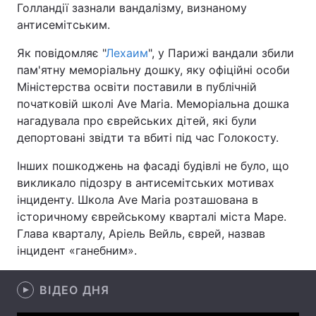
Голландії зазнали вандалізму, визнаному
антисемітським.
Як повідомляє "
Лехаим
", у Парижі вандали збили
Головна
Війна
пам'ятну меморіальну дошку, яку офіційні особи
Міністерства освіти поставили в публічній
Україна
Політика
початковій школі Ave Maria. Меморіальна дошка
нагадувала про єврейських дітей, які були
Економіка
Світ
депортовані звідти та вбиті під час Голокосту.
Спорт
Наука
Інших пошкоджень на фасаді будівлі не було, що
викликало підозру в антисемітських мотивах
Техно і зв'язок
Лайт
інциденту. Школа Ave Maria розташована в
історичному єврейському кварталі міста Маре.
Зброя
Інциденти
Глава кварталу, Аріель Вейль, єврей, назвав
Здоров'я
Туризм
інцидент «ганебним».
Цікавинки
Погода
ВІДЕО ДНЯ
Екологія
Регіони