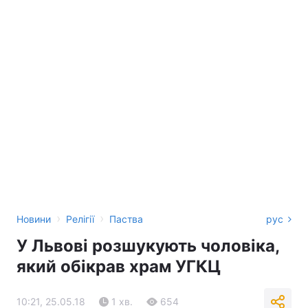
›
›
Новини
Релігії
Паства
рус
У Львові розшукують чоловіка,
який обікрав храм УГКЦ
10:21, 25.05.18
1 хв.
654