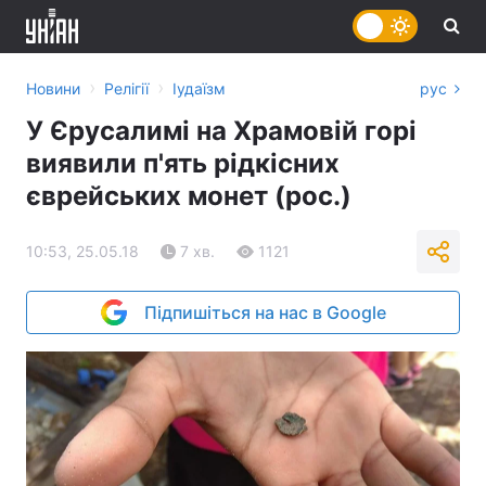
›
›
Новини
Релігії
Іудаїзм
рус
У Єрусалимі на Храмовій горі
виявили п'ять рідкісних
єврейських монет (рос.)
10:53, 25.05.18
7 хв.
1121
Підпишіться на нас в Google