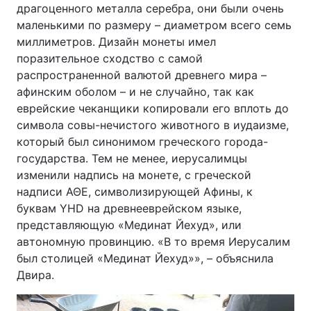
драгоценного металла серебра, они были очень
маленькими по размеру – диаметром всего семь
миллиметров. Дизайн монеты имел
поразительное сходство с самой
распространенной валютой древнего мира –
афинским оболом – и не случайно, так как
еврейские чеканщики копировали его вплоть до
символа совы-нечистого животного в иудаизме,
который был синонимом греческого города-
государства. Тем не менее, иерусалимцы
изменили надпись на монете, с греческой
надписи ΑΘΕ, символизирующей Афины, к
буквам YHD на древнееврейском языке,
представляющую «Мединат Йехуд», или
автономную провинцию. «В то время Иерусалим
был столицей «Мединат Йехуд»», – объяснила
Двира.