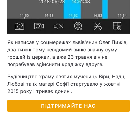
Як написав у соцмережах львів'янин Олег Пижів,
два тижні тому невідомий виніс значну суму
грошей із церкви, а вже 23 травня він не
погребував здійснити крадіжку вдруге.
Будівництво храму святих мучениць Віри, Надії,
Любові та їх матері Софії стартувало у жовтні
2015 року і триває донині.
ПІДТРИМАЙТЕ НАС