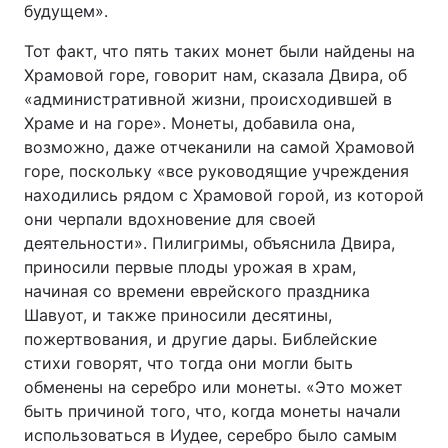
будущем».
Лонгріди
Тот факт, что пять таких монет были найдены на
Храмовой горе, говорит нам, сказала Двира, об
Відео з Youtube
Статті
«административной жизни, происходившей в
Храме и на горе». Монеты, добавила она,
Інтерв'ю
Думки
возможно, даже отчеканили на самой Храмовой
горе, поскольку «все руководящие учреждения
Архів
Вакансії
находились рядом с Храмовой горой, из которой
они черпали вдохновение для своей
Контакти
деятельности». Пилигримы, объяснила Двира,
приносили первые плоды урожая в храм,
Послуги
начиная со времени еврейского праздника
Шавуот, и также приносили десятины,
пожертвования, и другие дары. Библейские
стихи говорят, что тогда они могли быть
обменены на серебро или монеты. «Это может
быть причиной того, что, когда монеты начали
использоваться в Иудее, серебро было самым