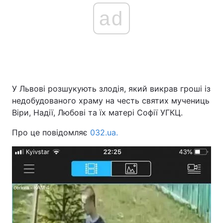
ad
У Львові розшукують злодія, який викрав гроші із
недобудованого храму на честь святих мучениць
Віри, Надії, Любові та їх матері Софії УГКЦ.
Про це повідомляє
032.ua.