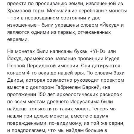
проекта по просеиванию земли, извлеченной из
Храмовой горы. Мельчайшие серебряные монеты
- три в первозданном состоянии и две
изношенные - были украшены словом «Йехуд» и
Головна
Війна
являются одними из первых, отчеканенных
евреями.
Україна
Політика
На монетах были написаны буквы «YHD» или
Економіка
Світ
Йехуд, арамейское название провинции Иудея
Первой Персидской империи. Они датируются
Спорт
Наука
концом 4-го века до нашей эры. По словам Захи
Техно і зв'язок
Лайт
Двиры, которая совместно руководит проектом
вместе с доктором Габриелем Баркей, «на
Зброя
Інциденти
протяжении 150 лет археологических раскопок
по всем местам древнего Иерусалима были
Здоров'я
Туризм
найдены только пять таких монет. Теперь мы
нашли три целые монеты, вместе с двумя
Цікавинки
Погода
поврежденными, по-видимому, из той же серии,
и предполагаем, что мы найдем больше в
Екологія
Регіони