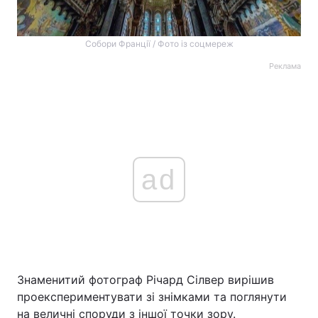
Собори Франції / Фото із соцмереж
Реклама
ad
Знаменитий фотограф Річард Сілвер вирішив
проекспериментувати зі знімками та поглянути
на величні споруди з іншої точки зору.