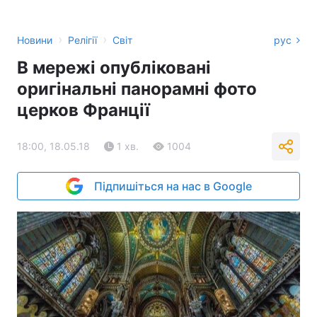
›
›
Новини
Релігії
Світ
рус
В мережі опубліковані
оригінальні панорамні фото
церков Франції
18:00, 18.05.18
1 хв.
1004
Підпишіться на нас в Google