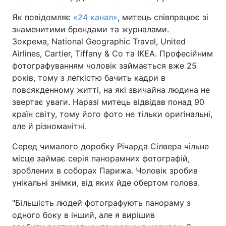
Як повідомляє
«24 канал»
, митець співпрацює зі
знаменитими брендами та журналами.
Зокрема, National Geographic Travel, United
Airlines, Cartier, Tiffany & Co та IKEA. Професійним
фотографуванням чоловік займається вже 25
років, тому з легкістю бачить кадри в
повсякденному житті, на які звичайна людина не
звертає уваги. Наразі митець відвідав понад 90
країн світу, тому його фото не тільки оригінальні,
але й різноманітні.
Серед чималого доробку Річарда Сілвера чільне
місце займає серія панорамних фотографій,
зроблених в соборах Парижа. Чоловік зробив
унікальні знімки, від яких йде обертом голова.
"Більшість людей фотографують панораму з
одного боку в інший, але я вирішив