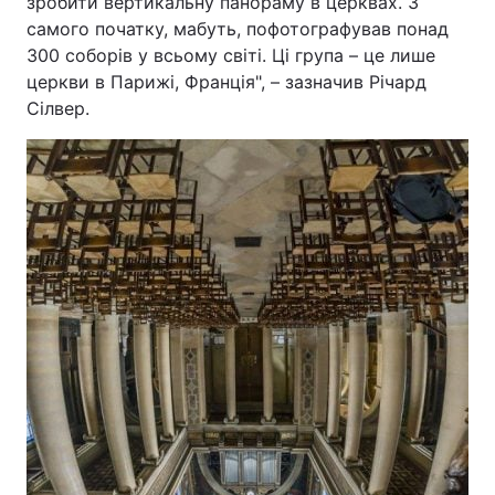
зробити вертикальну панораму в церквах. З
самого початку, мабуть, пофотографував понад
300 соборів у всьому світі. Ці група – це лише
церкви в Парижі, Франція", – зазначив Річард
Сілвер.