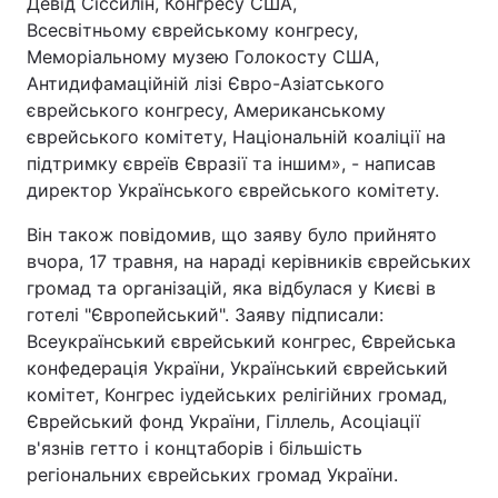
Девід Сіссилін, Конгресу США,
Всесвітньому єврейському конгресу,
Тема оформлення
Меморіальному музею Голокосту США,
Антидифамаційній лізі Євро-Азіатського
єврейського конгресу, Американському
єврейського комітету, Національній коаліції на
підтримку євреїв Євразії та іншим», - написав
директор Українського єврейського комітету.
Він також повідомив, що заяву було прийнято
вчора, 17 травня, на нараді керівників єврейських
громад та організацій, яка відбулася у Києві в
готелі "Європейський". Заяву підписали:
Всеукраїнський єврейський конгрес, Єврейська
конфедерація України, Український єврейський
комітет, Конгрес іудейських релігійних громад,
Єврейський фонд України, Гіллель, Асоціації
в'язнів гетто і концтаборів і більшість
регіональних єврейських громад України.