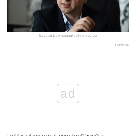
Едуард Долінський / styler.rbc.ua
Реклама
ad