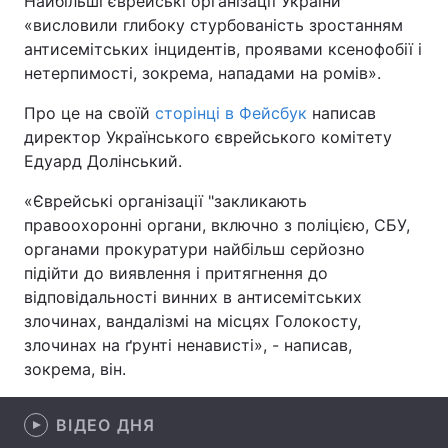
Найбільші єврейські організації України
«висловили глибоку стурбованість зростанням
антисемітських інцидентів, проявами ксенофобії і
нетерпимості, зокрема, нападами на ромів».
Головна
Війна
Про це на своїй
сторінці в Фейсбук
написав
Україна
Політика
директор Українського єврейського комітету
Едуард Долінський.
Економіка
Світ
«Єврейські організації "закликають
Спорт
Наука
правоохоронні органи, включно з поліцією, СБУ,
органами прокуратури найбільш серйозно
Техно і зв'язок
Лайт
підійти до виявлення і притягнення до
відповідальності винних в антисемітських
Зброя
Інциденти
злочинах, вандалізмі на місцях Голокосту,
злочинах на ґрунті ненависті», - написав,
Здоров'я
Туризм
зокрема, він.
Цікавинки
Погода
ВІДЕО ДНЯ
Екологія
Регіони