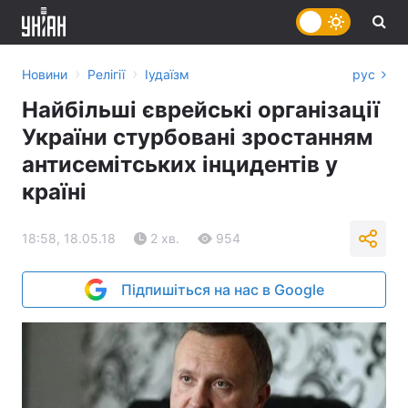
›
›
Новини
Релігії
Іудаїзм
рус
Найбільші єврейські організації
України стурбовані зростанням
антисемітських інцидентів у
країні
18:58, 18.05.18
2 хв.
954
Підпишіться на нас в Google