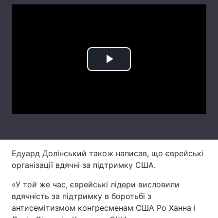
Лонгріди
Відео з Youtube
Статті
Play
Інтерв'ю
Думки
Video
Архів
Вакансії
Контакти
Послуги
Едуард Долінський також написав, що єврейські
організації вдячні за підтримку США.
«У той же час, єврейські лідери висловили
вдячність за підтримку в боротьбі з
антисемітизмом конгресменам США Ро Ханна і