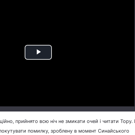
Play
Video
ційно, прийнято всю ніч не змикати очей і читати Тору.
спокутувати помилку, зроблену в момент Синайського