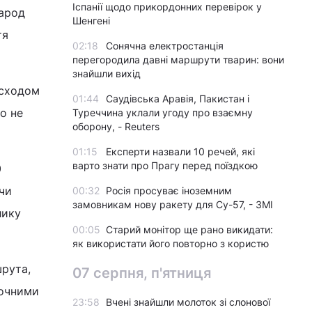
Іспанії щодо прикордонних перевірок у
народ
Шенгені
тя
02:18
Сонячна електростанція
перегородила давні маршрути тварин: вони
знайшли вихід
 сходом
01:44
Саудівська Аравія, Пакистан і
о не
Туреччина уклали угоду про взаємну
оборону, - Reuters
01:15
Експерти назвали 10 речей, які
варто знати про Прагу перед поїздкою
0
чи
00:32
Росія просуває іноземним
замовникам нову ракету для Су-57, - ЗМІ
лику
00:05
Старий монітор ще рано викидати:
як використати його повторно з користю
шрута,
07 серпня, п'ятниця
лочними
23:58
Вчені знайшли молоток зі слонової