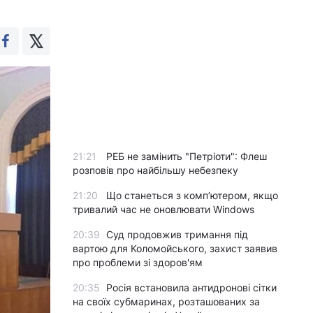
21:21
РЕБ не замінить "Петріоти": Флеш
розповів про найбільшу небезпеку
21:20
Що станеться з комп’ютером, якщо
тривалий час не оновлювати Windows
20:39
Суд продовжив тримання під
вартою для Коломойського, захист заявив
про проблеми зі здоров'ям
20:35
Росія встановила антидронові сітки
на своїх субмаринах, розташованих за