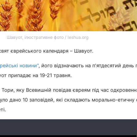
Шавуот, ілюстративне фото / Ieshua.org
свят єврейського календаря – Шавуот.
рейські новини"
, його відзначають на п'ятдесятий день 
уот припадає на 19-21 травня.
Тори, яку Всевишній повідав євреям під час одкровення
уло дано 10 заповідей, які складають морально-етичну
ті.