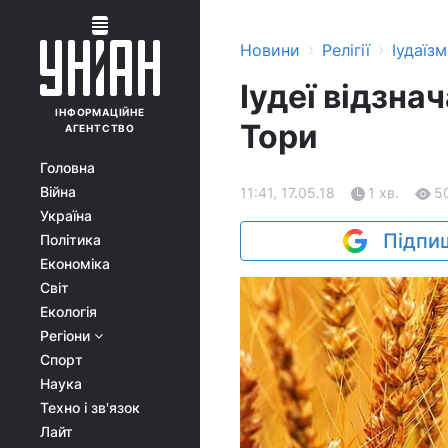
›
›
Новини
Релігії
Іудаїзм
Іудеї відзна
ІНФОРМАЦІЙНЕ
Тори
АГЕНТСТВО
Головна
Війна
11:41, 17.05.18
1 хв.
5
Україна
Підпиш
Політика
Економіка
Світ
Екологія
Регіони
Спорт
Наука
Техно і зв'язок
Лайт