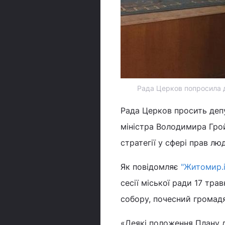
Рада Церков попросила де
Рада Церков просить деп
міністра Володимира Грой
стратегії у сфері прав лю
Як повідомляє
"Житомир.i
сесії міської ради 17 тр
собору, почесний громад
«Деякі положення Плану д