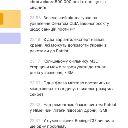
кістки віком 500 000 років: про що він
свідчить
23:53
Зеленський відреагував на
ухвалення Сенатом США законопроєкту
щодо санкцій проти РФ
23:19
Є два варіанти: експерт назвав
країни, які можуть допомогти Україні з
ракетами до Patriot
23:17
Колишньому очільнику МЗС
Угорщини може загрожувати до трьох
років ув'язнення, - ЗМІ
23:07
Одна фраза миттєво поставить на
місце зверхню людину: психолог розкрила
секрет
22:33
Над ремонтною базою систем Patriot
у Німеччині літали підозрілі дрони, -ЗМІ
22:31
У сумнозвісних Boeing-737 виявили
ще одну проблему