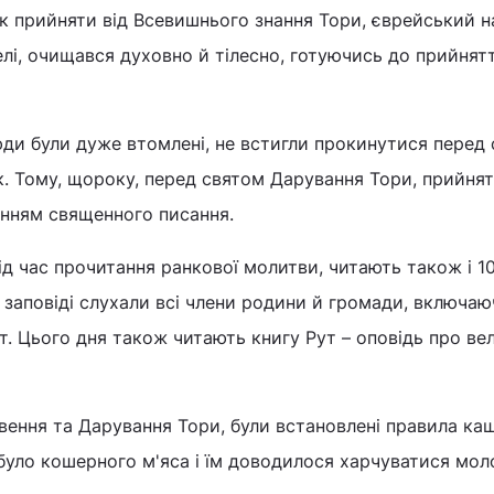
к прийняти від Всевишнього знання Тори, єврейський 
лі, очищався духовно й тілесно, готуючись до прийнят
юди були дуже втомлені, не встигли прокинутися перед
к. Тому, щороку, перед святом Дарування Тори, прийнят
енням священного писання.
під час прочитання ранкової молитви, читають також і 1
 заповіді слухали всі члени родини й громади, включаю
. Цього дня також читають книгу Рут – оповідь про ве
ення та Дарування Тори, були встановлені правила ка
е було кошерного м'яса і їм доводилося харчуватися мо