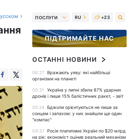
русском
RU
+23
ПОСЛУГИ
ання
ПІДТРИМАЙТЕ НАС
ОСТАННІ НОВИНИ
06:27
Вражають уяву: які найбільші
організми на планеті
05:31
Україна у липні збила 87% ударних
дронів і лише 15% балістичних ракет, - звіт
05:24
Бджоли орієнтуються не лише за
сонцем і запахом: у них знайшли ще один
"компас"
04:37
Росія платитиме Україні по $20 млрд
на рік: економіст оцінив реальний механізм