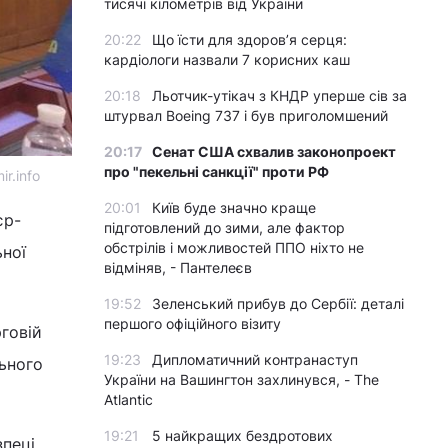
тисячі кілометрів від України
20:22
Що їсти для здоров’я серця:
кардіологи назвали 7 корисних каш
20:18
Льотчик-утікач з КНДР уперше сів за
штурвал Boeing 737 і був приголомшений
20:17
Сенат США схвалив законопроект
про "пекельні санкції" проти РФ
r.info
20:01
Київ буде значно краще
єр-
підготовлений до зими, але фактор
обстрілів і можливостей ППО ніхто не
ьної
відміняв, - Пантелеєв
19:52
Зеленський прибув до Сербії: деталі
першого офіційного візиту
рговій
19:23
Дипломатичний контранаступ
льного
України на Вашингтон захлинувся, - The
Atlantic
19:21
5 найкращих бездротових
зпеці