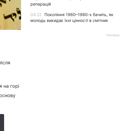
репарацій
04:22
Покоління 1960–1980-х бачить, як
молодь викидає їхні цінності в смітник
Реклама
після
 на горі
 основу