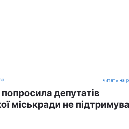
ва
читать на 
 попросила депутатів
ї міськради не підтримув