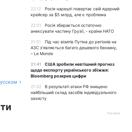
22:12
Росія нарешті повертає свій ядерний
крейсер за $5 млрд, але є проблема
22:01
Росія збирається остаточно
анексувати частину Грузії, - країни НАТО
21:51
Під час візитів Путіна до регіонів на
АЗС з’являється багато дешевого бензину,
– Le Monde
21:41
США зробили невтішний прогноз
щодо експорту українського збіжжя:
Bloomberg розкрив цифри
русском
21:32
В результаті атаки РФ знищено
найбільший склад засобів індивідуального
захисту
ати
Реклама