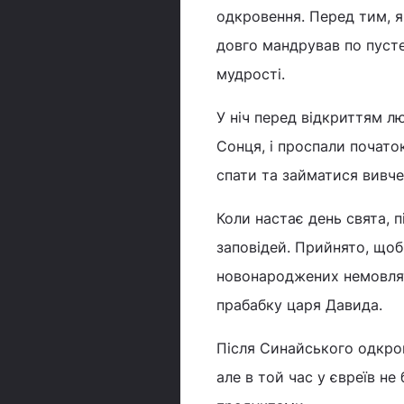
одкровення. Перед тим, я
довго мандрував по пусте
мудрості.
У ніч перед відкриттям л
Сонця, і проспали почато
спати та займатися вивч
Коли настає день свята, 
заповідей. Прийнято, щоб
новонароджених немовлят
прабабку царя Давида.
Після Синайського одкров
але в той час у євреїв н