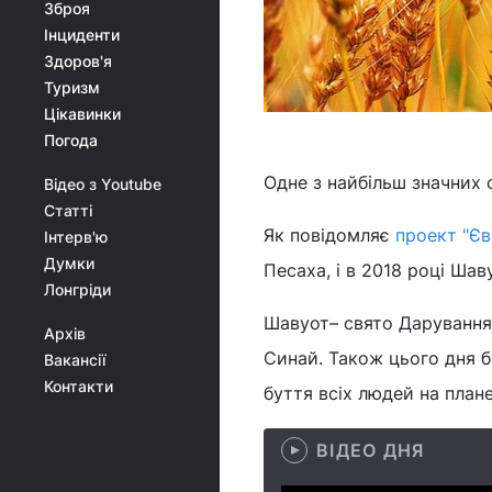
Зброя
Інциденти
Здоров'я
Туризм
Цікавинки
Погода
Одне з найбільш значних 
Відео з Youtube
Статті
Як повідомляє
проект "Єв
Інтерв'ю
Думки
Песаха, і в 2018 році Шав
Лонгріди
Шавуот– свято Дарування 
Архів
Синай. Також цього дня б
Вакансії
Контакти
буття всіх людей на плане
ВІДЕО ДНЯ