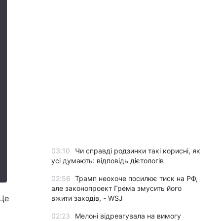
03:10
Чи справді родзинки такі корисні, як
усі думають: відповідь дієтологів
02:56
Трамп неохоче посилює тиск на РФ,
але законопроект Грема змусить його
 Це
вжити заходів, - WSJ
02:23
Мелоні відреагувала на вимогу