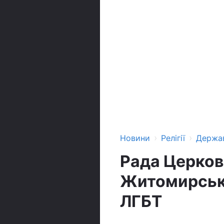
›
›
Новини
Релігії
Держа
Рада Церков
Житомирсько
ЛГБТ