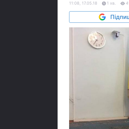
11:08, 17.05.18
1 хв.
4
Підпиш