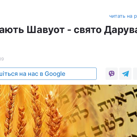
читать на 
чають Шавуот - свято Дарув
09
іться на нас в Google