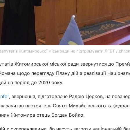
путатів Житомирської міськради не підтримувати ЛГБТ / zhitomi
утатів Житомирської міської ради звернутися до Прем’
смана щодо перегляду Плану дій з реалізації Націонал
дей на період до 2020 року.
nfo"
, звернення, підготовлене Радою Церков, на позаче
авня зачитав настоятель Свято-Михайлівського кафедра
янин Житомира отець Богдан Бойко.
ій є суперечливими, бо несуть загрозу національній бе