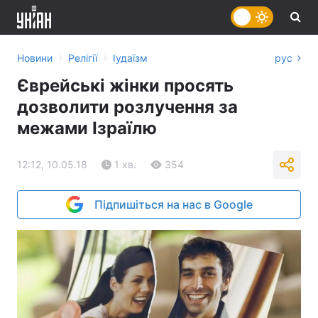
›
›
Новини
Релігії
Іудаїзм
рус
Єврейські жінки просять
дозволити розлучення за
межами Ізраїлю
12:12, 10.05.18
1 хв.
354
Підпишіться на нас в Google