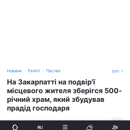
›
›
Новини
Релігії
Паства
рус
На Закарпатті на подвір'ї
місцевого жителя зберігся 500-
річний храм, який збудував
прадід господаря
10:03, 10.05.18
1 хв.
3886
RU