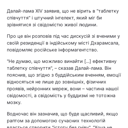
Далай-лама XIV заявив, що не вірить в "таблетку
співчуття" і штучний інтелект, який міг би
зрівнятися зі свідомістю живої людини.
Про це він розповів під час дискусій зі вченими у
своїй резиденції в індійському місті Дхарамсала,
повідомляє російське інформагентство.
"Не думаю, що можливо винайти [...] ефективну
таблетку співчуття", – сказав Далай-лама. Він
пояснив, що згідно з буддійським вченням, емоції
відносяться не лише до зовнішніх, фізичних
проявів, нейронних мереж, вони – частина нашої
свідомості, а свідомість у буддизмі не тотожна
мозку.
Водночас він зазначив, що буде щасливий, якщо
раптом за допомогою сучасних технологій
вдасться створити "істоту без гніву". "Хоча не