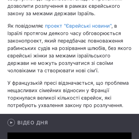
дозволити розлучення в рамках єврейського
закону за межами держави Ізраїль.
Як повідомляє
проект "Єврейські новини"
, в
Головна
Війна
Ізраїлі протягом деякого часу обговорюється
законопроект, який передбачає повноваження
Україна
Політика
рабинських судів на розірвання шлюбів, без якого
Економіка
Світ
єврейські жінки за межами ізраїльського
держави не можуть розлучатися зі своїми
Спорт
Наука
чоловіками та створювати нові сім'ї.
Техно і зв'язок
Лайт
У французькій пресі відзначається, що проблема
нещасливих сімейних відносин у Франції
Зброя
Інциденти
торкнулася великої кількості єврейок, які
потребують ухвалення закону про розлучення.
Здоров'я
Туризм
Цікавинки
ВІДЕО ДНЯ
Погода
Екологія
Регіони