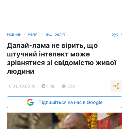
›
›
Новини
Релігії
Інші релігії
рус
Далай-лама не вірить, що
штучний інтелект може
зрівнятися зі свідомістю живої
людини
10:31, 10.05.18
1 хв.
359
Підпишіться на нас в Google