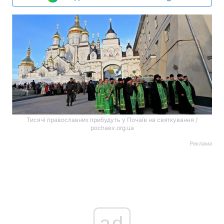
Тисячі православних прибудуть у Почаїв на святкування /
pochaev.org.ua
Реклама
ad