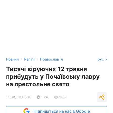
›
›
Новини
Релігії
Православ`я
рус
Тисячі віруючих 12 травня
прибудуть у Почаївську лавру
на престольне свято
11:38, 10.05.18
1 хв.
965
Підпишіться на нас в Google