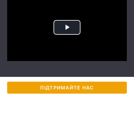
Лонгріди
Відео з Youtube
Статті
Play
Інтерв'ю
Думки
Video
Архів
Вакансії
Контакти
Послуги
ПІДТРИМАЙТЕ НАС