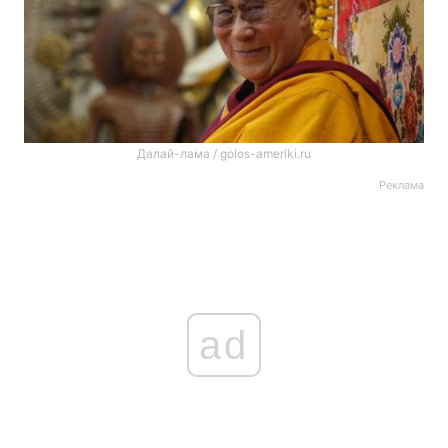
Далай-лама / golos-ameriki.ru
Реклама
ad