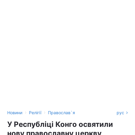
›
›
Новини
Релігії
Православ`я
рус
У Республіці Конго освятили
нову православну церкву