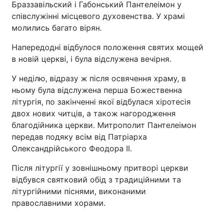
Браззавільский і Габонський Пантелеімон у
співслужінні місцевого духовенства. У храмі
молились багато вірян.
Напередодні відбулося положення святих мощей
в новій церкві, і була відслужена вечірня.
У неділю, відразу ж після освячення храму, в
ньому була відслужена перша Божественна
літургія, по закінченні якої відбулася хіротесія
двох нових читців, а також нагородження
благодійника церкви. Митрополит Пантелеімон
передав подяку всім від Патріарха
Олександрійського Феодора II.
Після літургії у зовнішньому притворі церкви
відбувся святковий обід з традиційними та
літургійними піснями, виконаними
православними хорами.