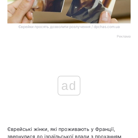
Єврейки просять дозволити розлучення / dpchas.com.ua
Реклама
ad
Єврейські жінки, які проживають у Франції,
звернулися до ізраїльської влади з проханням