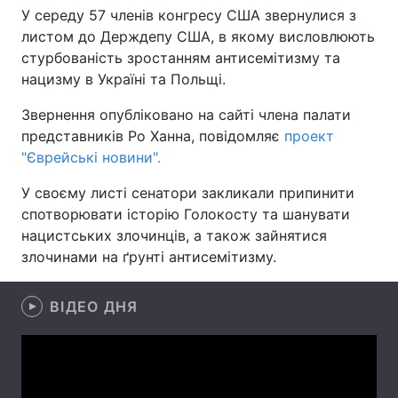
У середу 57 членів конгресу США звернулися з
листом до Держдепу США, в якому висловлюють
стурбованість зростанням антисемітизму та
Головна
Війна
нацизму в Україні та Польщі.
Звернення опубліковано на сайті члена палати
Україна
Політика
представників Ро Ханна, повідомляє
проект
Економіка
Світ
"Єврейські новини".
У своєму листі сенатори закликали припинити
Спорт
Наука
спотворювати історію Голокосту та шанувати
Техно і зв'язок
Лайт
нацистських злочинців, а також зайнятися
злочинами на ґрунті антисемітизму.
Зброя
Інциденти
ВІДЕО ДНЯ
Здоров'я
Туризм
Цікавинки
Погода
Екологія
Регіони