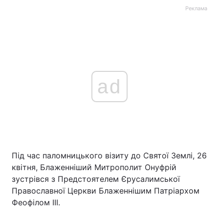
Реклама
ad
Під час паломницького візиту до Святої Землі, 26
квітня, Блаженніший Митрополит Онуфрій
зустрівся з Предстоятелем Єрусалимської
Православної Церкви Блаженнішим Патріархом
Феофілом ІІІ.