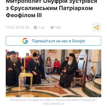
Митрополит Онуфрій зустрівся
з Єрусалимським Патріархом
Феофілом ІІІ
12:07, 27.04.18
1 хв.
168
Підпишіться на нас в Google
Митрополит Онуфрій зустрівся з Єрусалимським Патріархом /
news.church.ua