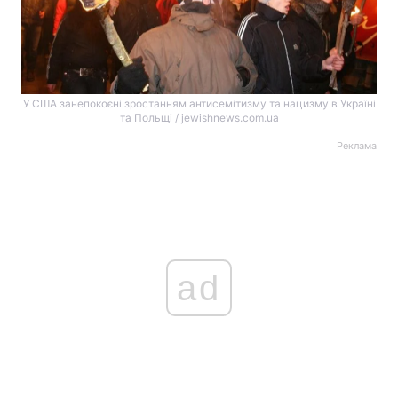
У США занепокоєні зростанням антисемітизму та нацизму в Україні
та Польщі / jewishnews.com.ua
Реклама
ad