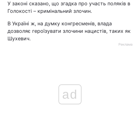
У законі сказано, що згадка про участь поляків в
Тема оформлення
Голокості – кримінальний злочин.
В Україні ж, на думку конгресменів, влада
дозволяє героїзувати злочини нацистів, таких як
Шухевич.
Реклама
ad