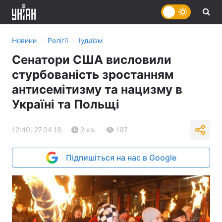
›
›
Новини
Релігії
Іудаїзм
Сенатори США висловили
стурбованість зростанням
антисемітизму та нацизму в
Україні та Польщі
12:40, 27.04.18
2 хв.
197
Підпишіться на нас в Google