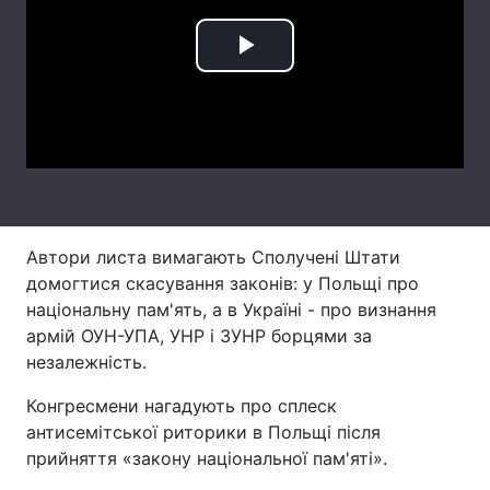
Лонгріди
Play
Відео з Youtube
Статті
Video
Інтерв'ю
Думки
Архів
Вакансії
Контакти
Автори листа вимагають Сполучені Штати
домогтися скасування законів: у Польщі про
Послуги
національну пам'ять, а в Україні - про визнання
армій ОУН-УПА, УНР і ЗУНР борцями за
незалежність.
Конгресмени нагадують про сплеск
антисемітської риторики в Польщі після
прийняття «закону національної пам'яті».