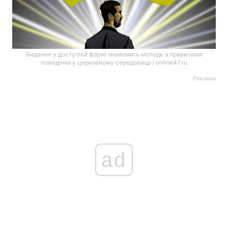
Видання у доступній формі знайомить молодь з правилами
поведінки у церковному середовищі / online47.ru
Реклама
ad