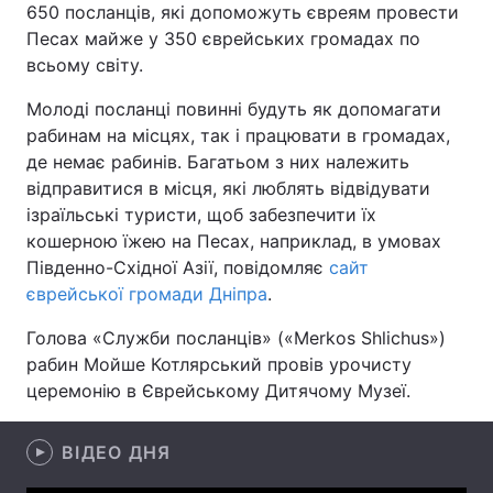
650 посланців, які допоможуть євреям провести
Песах майже у 350 єврейських громадах по
всьому світу.
Головна
Війна
Молоді посланці повинні будуть як допомагати
рабинам на місцях, так і працювати в громадах,
Україна
Політика
де немає рабинів. Багатьом з них належить
відправитися в місця, які люблять відвідувати
Економіка
Світ
ізраїльські туристи, щоб забезпечити їх
кошерною їжею на Песах, наприклад, в умовах
Спорт
Наука
Південно-Східної Азії, повідомляє
сайт
Техно і зв'язок
Лайт
єврейської громади Дніпра
.
Голова «Служби посланців» («Merkos Shlichus»)
Зброя
Інциденти
рабин Мойше Котлярський провів урочисту
Здоров'я
Туризм
церемонію в Єврейському Дитячому Музеї.
Цікавинки
Погода
ВІДЕО ДНЯ
Екологія
Регіони