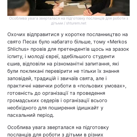
Тема оформлення
Особлива увага зверталася на підготовку посланців для роботи з
дітьми / shturem.net
Охочих відправитися у коротке посланництво на
свято Песах було набагато більше, тому «Merkos
Shlichus» провів для претендентів щось на зразок
іспиту, і молоді євреї, здебільшого студенти
єшив, відповіли на різноманітні запитання, які
були покликані перевірити не тільки їх знання
заповідей, традицій і звичаїв свята, але і
практичні навички роботи в «польових умовах»,
готовність до організації та проведення
громадських седерів і організації всього
необхідного для поширення ідишкайт у
пасхальний період.
Особлива увага зверталася на підготовку
посланців для роботи з дітьми в різних