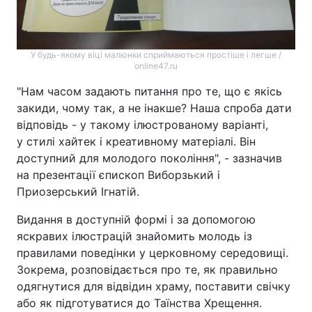
У будь-якому віці малюнки сприймаються простіше і легше /
online47.ru
"Нам часом задають питання про те, що є якісь
закиди, чому так, а не інакше? Наша спроба дати
відповідь - у такому ілюстрованому варіанті,
у стилі хайтек і креативному матеріалі. Він
доступний для молодого покоління", - зазначив
на презентації єпископ Виборзький і
Приозерський Ігнатій.
Видання в доступній формі і за допомогою
яскравих ілюстрацій знайомить молодь із
правилами поведінки у церковному середовищі.
Зокрема, розповідається про те, як правильно
одягнутися для відвідин храму, поставити свічку
або як підготуватися до Таїнства Хрещення.