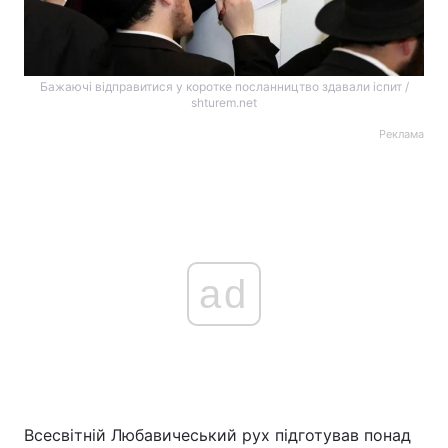
Бажаючі відправитися у коротке посланництво здавали іспит /
shturem.net
Реклама
ad
Всесвітній Любавичеський рух підготував понад