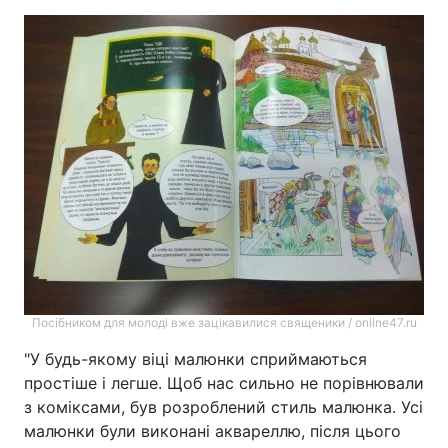
Посібником для молоді вже зацікавилися священики / online47.ru
"У будь-якому віці малюнки сприймаються
простіше і легше. Щоб нас сильно не порівнювали
з коміксами, був розроблений стиль малюнка. Усі
малюнки були виконані аквареллю, після цього