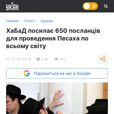
›
›
Новини
Релігії
Іудаїзм
ХаБаД посилає 650 посланців
для проведення Песаха по
всьому світу
01:17, 23.03.18
2 хв.
463
Підпишіться на нас в Google