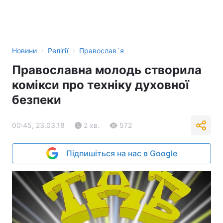
›
›
Новини
Релігії
Православ`я
Православна молодь створила
комікси про техніку духовної
безпеки
00:45, 23.03.18
2 хв.
572
Підпишіться на нас в Google