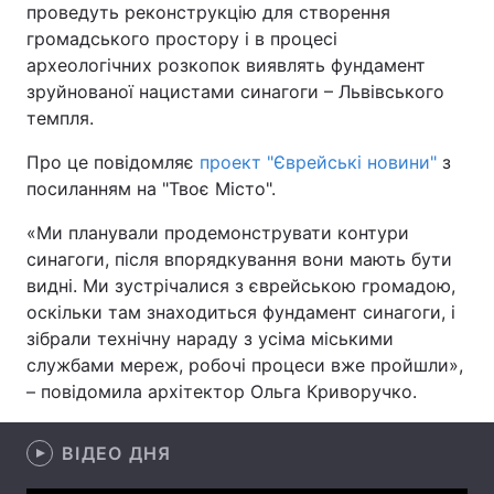
проведуть реконструкцію для створення
громадського простору і в процесі
археологічних розкопок виявлять фундамент
зруйнованої нацистами синагоги – Львівського
Головна
Війна
темпля.
Україна
Політика
Про це повідомляє
проект "Єврейські новини"
з
посиланням на "Твоє Місто".
Економіка
Світ
«Ми планували продемонструвати контури
Спорт
Наука
синагоги, після впорядкування вони мають бути
видні. Ми зустрічалися з єврейською громадою,
Техно і зв'язок
Лайт
оскільки там знаходиться фундамент синагоги, і
зібрали технічну нараду з усіма міськими
Зброя
Інциденти
службами мереж, робочі процеси вже пройшли»,
Здоров'я
Туризм
– повідомила архітектор Ольга Криворучко.
Цікавинки
Погода
ВІДЕО ДНЯ
Екологія
Регіони