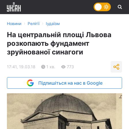
›
›
Новини
Релігії
Іудаїзм
На центральній площі Львова
розкопають фундамент
зруйнованої синагоги
17:41, 19.03.18
1 хв.
773
Підпишіться на нас в Google