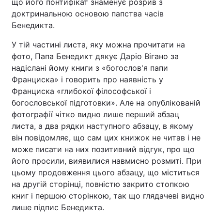
що його понтифікат знаменує розрив з
доктринальною основою папства часів
Бенедикта.
У тій частині листа, яку можна прочитати на
фото, Папа Бенедикт дякує Даріо Вігано за
надіслані йому книги з «богослов'я папи
Франциска» і говорить про наявність у
Франциска «глибокої філософської і
богословської підготовки». Але на опублікованій
фотографії чітко видно лише перший абзац
листа, а два рядки наступного абзацу, в якому
він повідомляє, що сам цих книжок не читав і не
може писати на них позитивний відгук, про що
його просили, виявилися навмисно розмиті. При
цьому продовження цього абзацу, що міститься
на другій сторінці, повністю закрито стопкою
книг і першою сторінкою, так що глядачеві видно
лише підпис Бенедикта.