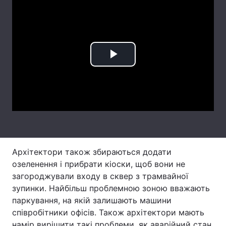
Лонгріди
Відео з Youtube
Статті
Play
Інтерв'ю
Думки
Video
Архів
Вакансії
Контакти
Послуги
Архітектори також збираються додати
озеленення і прибрати кіоски, щоб вони не
загороджували входу в сквер з трамвайної
зупинки. Найбільш проблемною зоною вважають
паркування, на якій залишають машини
співробітники офісів. Також архітектори мають
намір вирішити такі проблеми, як аварійний стан