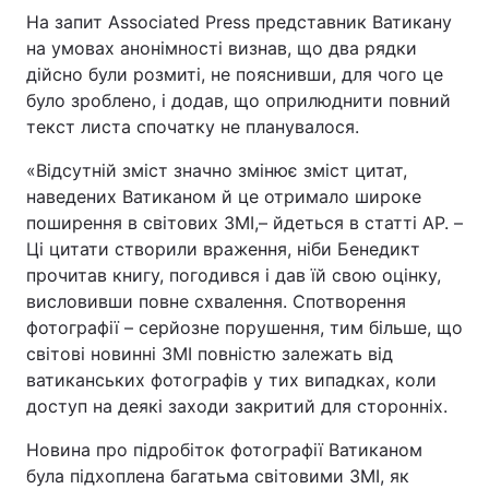
На запит Associated Press представник Ватикану
на умовах анонімності визнав, що два рядки
дійсно були розмиті, не пояснивши, для чого це
було зроблено, і додав, що оприлюднити повний
текст листа спочатку не планувалося.
«Відсутній зміст значно змінює зміст цитат,
наведених Ватиканом й це отримало широке
поширення в світових ЗМІ,– йдеться в статті AP. –
Ці цитати створили враження, ніби Бенедикт
прочитав книгу, погодився і дав їй свою оцінку,
висловивши повне схвалення. Спотворення
фотографії – серйозне порушення, тим більше, що
світові новинні ЗМІ повністю залежать від
ватиканських фотографів у тих випадках, коли
доступ на деякі заходи закритий для сторонніх.
Новина про підробіток фотографії Ватиканом
була підхоплена багатьма світовими ЗМІ, як