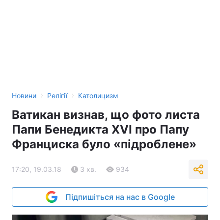
›
›
Новини
Релігії
Католицизм
Ватикан визнав, що фото листа
Папи Бенедикта XVI про Папу
Франциска було «підроблене»
17:20, 19.03.18
3 хв.
934
Підпишіться на нас в Google