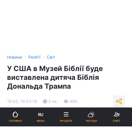
›
›
Новини
Релігії
Світ
У США в Музей Біблії буде
виставлена дитяча Біблія
Дональда Трампа
16:02, 19.03.18
2 хв.
486
RU
Підпишіться на нас в Google
МОВА
ГОЛОВНА
РОЗДІЛИ
ПОГОДА
ЛАЙТ