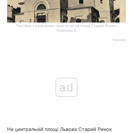
Листівка з втраченою синагогою на площі Старий Ринок /
tvoemisto.tv
Реклама
ad
На центральній площі Львова Старий Ринок