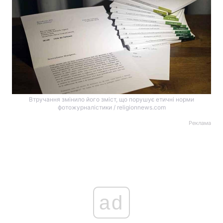
Втручання змінило його зміст, що порушує етичні норми
фотожурналістики / religionnews.com
Реклама
ad