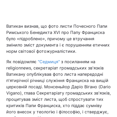
Ватикан визнав, що фото листи Почесного Папи
Римського Бенедикта XVI про Папу Франциска
було «підроблено», причому це втручання
змінило зміст документа і є порушенням етичних
норм світової фотожурналістики.
Як повідомляє
"Седмиця"
з посиланням на
religionnews, секретаріат громадських зв'язків
Ватикану опублікував фото листа напередодні
п'ятирічної річниці служіння Франциска на вищій
церковній посаді. Монсеньйор Даріо Вігано (Dario
Vigano), глава Секретаріату громадських зв'язків,
процитував зміст листа, щоб спростувати тих
критиків Папи Франциска, хто піддає сумніву
його внесок у теологію і філософію, і стверджує,