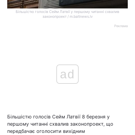
Більшістю голосів Сейм Латвії у першому читанні схвалив
законопроект / m.baltnews.lv
Реклама
ad
Більшістю голосів Сейм Латвії 8 березня у
першому читанні схвалив законопроект, що
передбачає оголосити вихідним