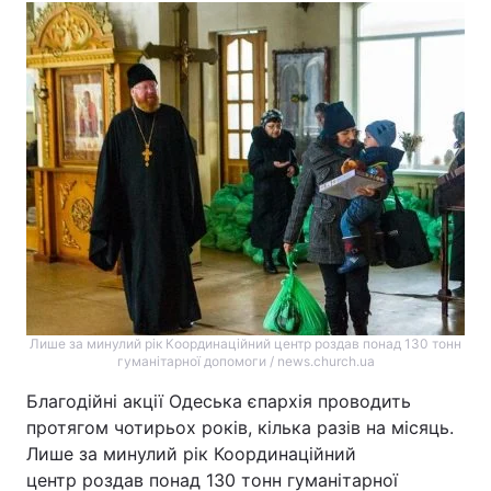
Лише за минулий рік Координаційний центр роздав понад 130 тонн
гуманітарної допомоги / news.church.ua
Благодійні акції Одеська єпархія проводить
протягом чотирьох років, кілька разів на місяць.
Лише за минулий рік Координаційний
центр роздав понад 130 тонн гуманітарної