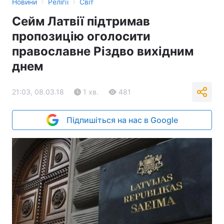
›
›
Новини
Релігії
Світ
Сейм Латвії підтримав
пропозицію оголосити
православне Різдво вихідним
днем
21:03, 08.03.18
1 хв.
481
Підпишіться на нас в Google