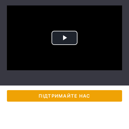
Лонгріди
Відео з Youtube
Статті
Інтерв'ю
Думки
Play
Архів
Вакансії
Video
Контакти
Послуги
ПІДТРИМАЙТЕ НАС