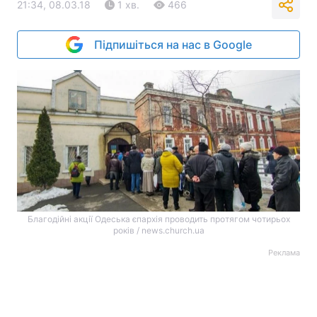
21:34, 08.03.18
1 хв.
466
Підпишіться на нас в Google
Благодійні акції Одеська єпархія проводить протягом чотирьох
років / news.church.ua
Реклама