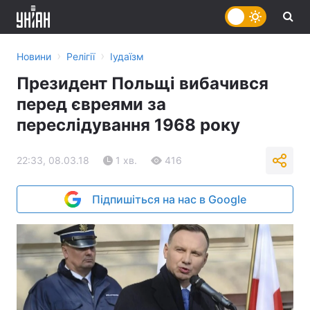
›
›
Новини
Релігії
Іудаїзм
Президент Польщі вибачився
перед євреями за
переслідування 1968 року
22:33, 08.03.18
1 хв.
416
Підпишіться на нас в Google