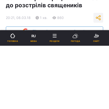
до розстрілів священиків
20:21, 08.03.18
1 хв.
860
Підпишіться на нас в Google
RU
МОВА
ГОЛОВНА
РОЗДІЛИ
ПОГОДА
ЛАЙТ
Сайт «Миротворець» закликає до розстрілів священиків /
news.church.ua
Реклама