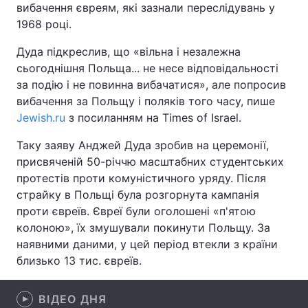
вибачення євреям, які зазнали переслідувань у
1968 році.
Дуда підкреслив, що «вільна і незалежна
Головна
Війна
сьогоднішня Польща... не несе відповідальності
за подію і не повинна вибачатися», але попросив
Україна
Політика
вибачення за Польщу і поляків того часу, пише
Jewish.ru
з посиланням на Times of Israel.
Економіка
Світ
Таку заяву Анджей Дуда зробив на церемонії,
Спорт
Наука
присвяченій 50-річчю масштабних студентських
протестів проти комуністичного уряду. Після
Техно і зв'язок
Лайт
страйку в Польщі була розгорнута кампанія
проти євреїв. Євреї були оголошені «п'ятою
Зброя
Інциденти
колоною», їх змушували покинути Польщу. За
Здоров'я
Туризм
наявними даними, у цей період втекли з країни
близько 13 тис. євреїв.
Цікавинки
Погода
ВІДЕО ДНЯ
Екологія
Регіони