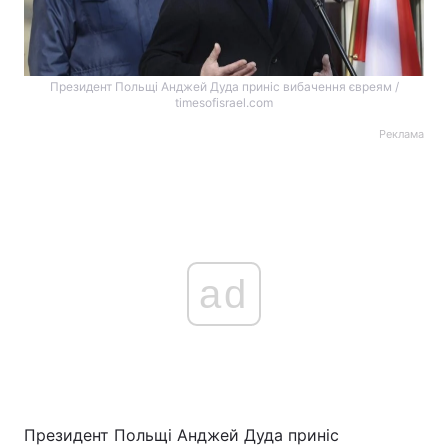
Президент Польщі Анджей Дуда приніс вибачення євреям /
timesofisrael.com
Реклама
ad
Президент Польщі Анджей Дуда приніс