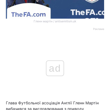
Гленн мартін / antisemitism.uk
Реклама
ad
Глава Футбольної асоціація Англії Гленн Мартін
вибачився за висловлювання з приводу