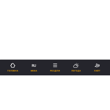
RU
МОВА
ГОЛОВНА
РОЗДІЛИ
ПОГОДА
ЛАЙТ
›
›
Новини
Релігії
Іслам
В Ісламському культурному
центрі столиці відбувся обшук