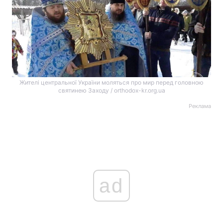
Жителі центральної України моляться про мир перед головною
святинею Заходу / orthodox-kr.org.ua
Реклама
ad