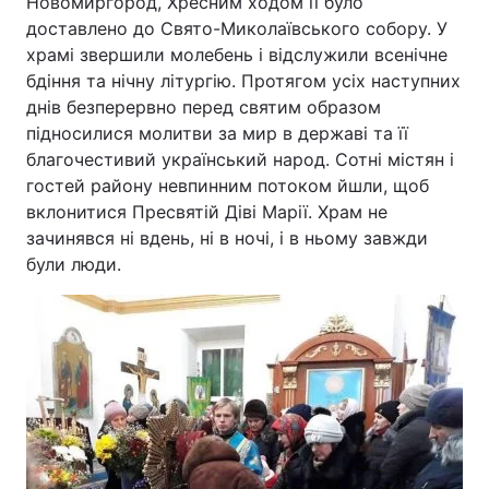
Новомиргород, Хресним ходом її було
доставлено до Свято-Миколаївського собору. У
храмі звершили молебень і відслужили всенічне
бдіння та нічну літургію. Протягом усіх наступних
днів безперервно перед святим образом
підносилися молитви за мир в державі та її
благочестивий український народ. Сотні містян і
гостей району невпинним потоком йшли, щоб
вклонитися Пресвятій Діві Марії. Храм не
зачинявся ні вдень, ні в ночі, і в ньому завжди
були люди.