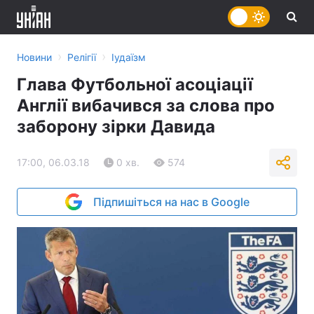
›
›
Новини
Релігії
Іудаїзм
Глава Футбольної асоціації
Англії вибачився за слова про
заборону зірки Давида
17:00, 06.03.18
0 хв.
574
Підпишіться на нас в Google