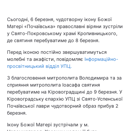
Сьогодні, 6 березня, чудотворну ікону Божої
Матері «Почаївська» православні віряни зустріли
у Свято-Покровському храмі Кропивницького,
де святиня перебуватиме до 8 березня.
Перед іконою постійно звершуватимуться
молебні та акафісти, повідомляє
Інформаційно-
просвітницький відділ УПЦ.
З благословення митрополита Володимира та за
сприяння митрополита Іоасафа святиня
перебуватиме на Кіровоградщині до 9 березня. У
Кіровоградську єпархію УПЦ зі Свято-Успенської
Почаївської лаври чудотворний образ прибув 2
березня.
Ікону Божої Матері зустрічали у м.