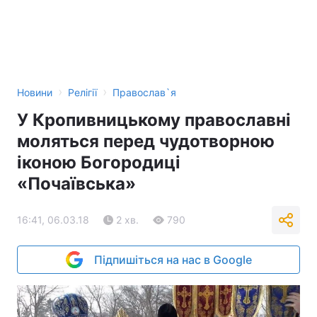
›
›
Новини
Релігії
Православ`я
У Кропивницькому православні
моляться перед чудотворною
іконою Богородиці
«Почаївська»
16:41, 06.03.18
2 хв.
790
Підпишіться на нас в Google