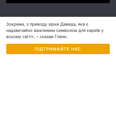
Лонгріди
Зокрема, з приводу зірки Давида, яка є
Відео з Youtube
Статті
надзвичайно важливим символом для євреїв у
Інтерв'ю
Думки
всьому світі», – сказав Гленн.
Архів
Вакансії
ПІДТРИМАЙТЕ НАС
Контакти
Послуги