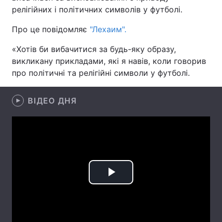
релігійних і політичних символів у футболі.
Про це повідомляє
"Лехаим".
Головна
Війна
«Хотів би вибачитися за будь-яку образу,
викликану прикладами, які я навів, коли говорив
Україна
Політика
про політичні та релігійні символи у футболі.
Економіка
Світ
ВІДЕО ДНЯ
Спорт
Наука
Техно і зв'язок
Лайт
Зброя
Інциденти
Здоров'я
Туризм
Play
Цікавинки
Погода
Video
Екологія
Регіони