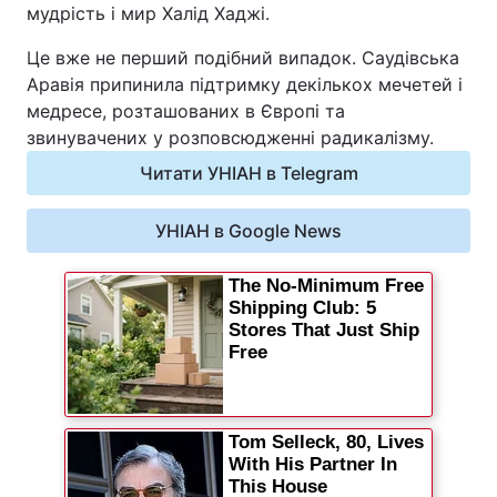
мудрість і мир Халід Хаджі.
Відео з Youtube
Статті
Це вже не перший подібний випадок. Саудівська
Аравія припинила підтримку декількох мечетей і
Інтерв'ю
Думки
медресе, розташованих в Європі та
звинувачених у розповсюдженні радикалізму.
Архів
Вакансії
Читати УНІАН в Telegram
Контакти
УНІАН в Google News
ПОСЛУГИ
Реклама на сайті
Фотобанк
Моніторинг
Пресцентр