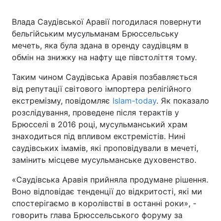
Влада Саудівської Аравії погодилася повернути
Київ
Львів
бельгійським мусульманам Брюссельську
мечеть, яка була здана в оренду саудівцям в
Дніпро
Харків
обмін на знижку на нафту ще півстоліття тому.
Одеса
Таким чином Саудівська Аравія позбавляється
від репутації світового імпортера релігійного
екстремізму, повідомляє
Islam-today
. Як показало
Спорт
Наука
розслідування, проведене після терактів у
Брюсселі в 2016 році, мусульманський храм
Техно і зв'язок
Лайт
знаходиться під впливом екстремістів. Нині
саудівських імамів, які проповідували в мечеті,
Зброя
Інциденти
замінить місцеве мусульманське духовенство.
«Саудівська Аравія прийняла продумане рішення.
Здоров'я
Туризм
Воно відповідає тенденції до відкритості, які ми
спостерігаємо в королівстві в останні роки», -
Цікавинки
Погода
говорить глава Брюссельського форуму за