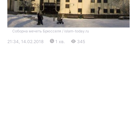
Соборна мечеть Брюсселя / islam-today.ru
21:34, 14.02.2018
1 хв.
345
Головна
Війна
Україна
Політика
Економіка
Світ
Екологія
РЕГІОНИ