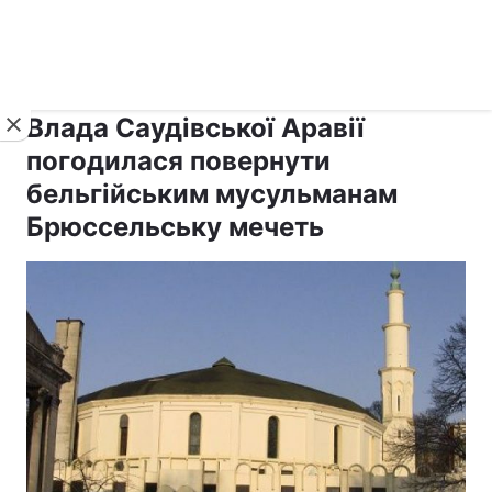
›
›
Новини
Релігії
Іслам
Влада Саудівської Аравії
погодилася повернути
бельгійським мусульманам
Брюссельську мечеть