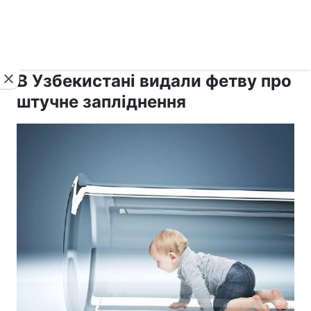
›
›
Новини
Релігії
Іслам
В Узбекистані видали фетву про
штучне запліднення