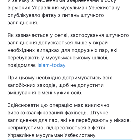
У зв'язку з численними зверненнями з боку
віруючих Управління мусульман Узбекистану
опублікувало фетву з питань штучного
Київ
Львів
запліднення.
Дніпро
Харків
Як зазначається у фетві, застосування штучного
запліднення допускається лише у вкрай
Одеса
необхідних випадках для подружніх пар, які
перебувають у мусульманському шлюбі,
повідомляє
Islam-today.
Спорт
Наука
При цьому необхідно дотримуватись всіх
Техно і зв'язок
Лайт
запобіжних заходів, щоб не допустити
змішування сімені чужих осіб.
Зброя
Інциденти
Здійснювати цю операцію має виключно
висококваліфікований фахівець. Штучне
Здоров'я
Туризм
запліднення для пар, які не перебувають у нікахе,
неприпустимо, підкреслюється в фетві
Цікавинки
Погода
Управління мусульман Узбекистану.