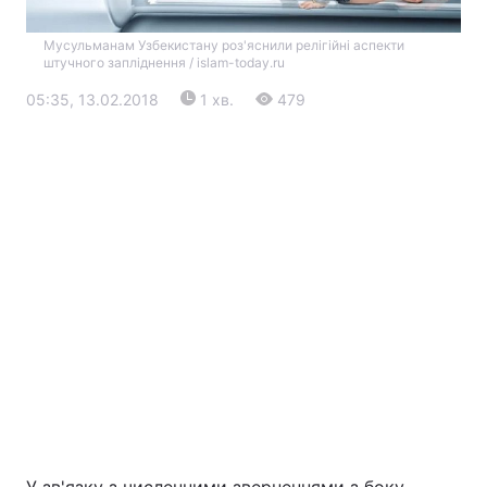
Мусульманам Узбекистану роз'яснили релігійні аспекти
штучного запліднення / islam-today.ru
05:35, 13.02.2018
1 хв.
479
Головна
Війна
Україна
Політика
Економіка
Світ
Екологія
РЕГІОНИ