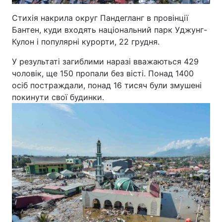
Відео з Youtube
Статті
Стихія накрила округ Пандегланг в провінції
Бантен, куди входять національний парк Уджунг-
Інтерв'ю
Думки
Кулон і популярні курорти, 22 грудня.
У результаті загиблими наразі вважаються 429
Архів
Вакансії
чоловік, ще 150 пропали без вісті. Понад 1400
осіб постраждали, понад 16 тисяч були змушені
Контакти
покинути свої будинки.
ПОСЛУГИ
Реклама на сайті
Фотобанк
Моніторинг
Пресцентр