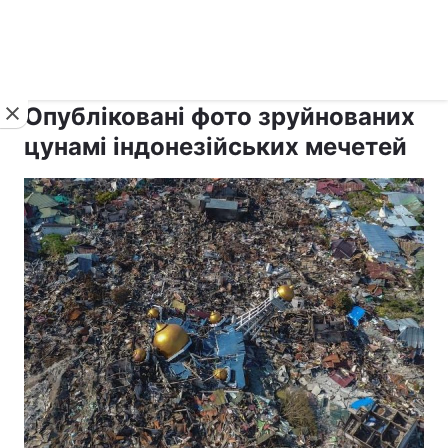
›
›
рус ›
Новини
Релігії
Іслам
Опубліковані фото зруйнованих
цунамі індонезійських мечетей