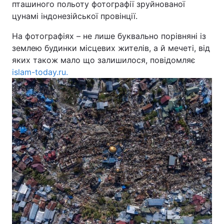
пташиного польоту фотографії зруйнованої
цунамі індонезійської провінції.
Київ
Львів
На фотографіях – не лише буквально порівняні із
Дніпро
Харків
землею будинки місцевих жителів, а й мечеті, від
яких також мало що залишилося, повідомляє
Одеса
islam-today.ru.
Спорт
Наука
Техно і зв'язок
Лайт
Зброя
Інциденти
Здоров'я
Туризм
Цікавинки
Погода