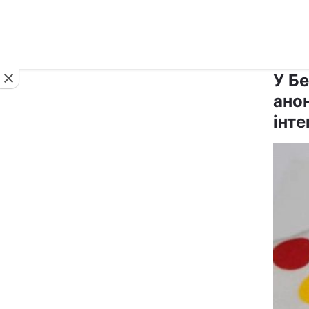
Новини
У Бе
ано
інте