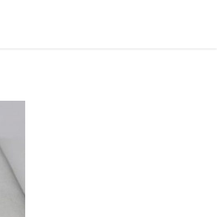
рус ›