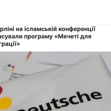
›
›
Релігії
Іслам
рліні на ісламській конференції
нсували програму «Мечеті для
грації»