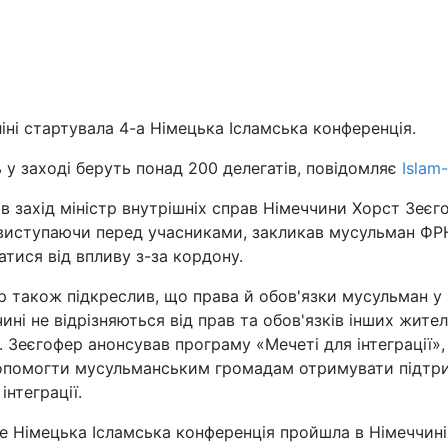
Львів
Харків
іні стартувала 4-а Німецька Ісламська конференція.
 у заході беруть понад 200 делегатів, повідомляє
Islam
в захід міністр внутрішніх справ Німеччини Хорст Зеєг
Наука
 виступаючи перед учасниками, закликав мусульман ФР
тися від впливу з-за кордону.
Лайт
р також підкреслив, що права й обов'язки мусульман у
Інциденти
ині не відрізняються від прав та обов'язків інших жител
. Зеєгофер анонсував програму «Мечеті для інтеграції»,
опомогти мусульманським громадам отримувати підтр
Туризм
 інтеграції.
Погода
е Німецька Ісламська конференція пройшла в Німеччині