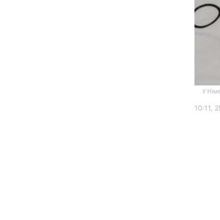
У Нім
Головна
10:11, 
Україна
Економіка
Екологія
РЕГІОНИ