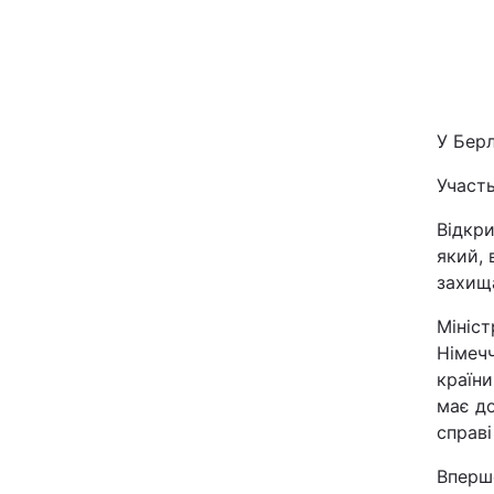
Київ
Дніпро
У Берл
Одеса
Участь
Відкри
Спорт
який,
захища
Техно і зв'язок
Мініст
Зброя
Німечч
країни
Здоров'я
має д
справі
Цікавинки
Вперш