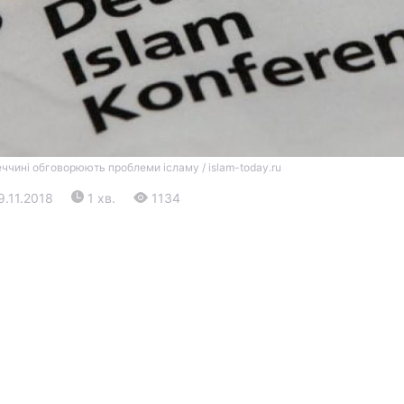
еччині обговорюють проблеми ісламу / islam-today.ru
Війна
29.11.2018
1 хв.
1134
Політика
Світ