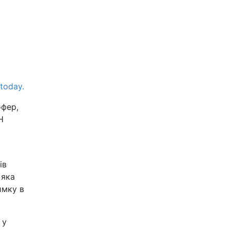
-today.
офер,
Н
ів
 яка
имку в
 у