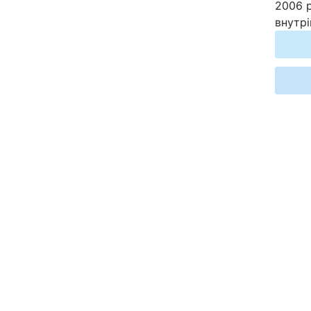
2006 р
Відео з Youtube
внутрі
Інтерв'ю
Архів
Контакти
ПОСЛУГИ
Реклама на сайті
Моніторинг