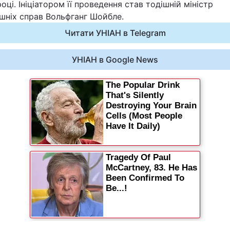
оці. Ініціатором її проведення став тодішній міністр
Статті
шніх справ Вольфганг Шойбле.
Читати УНІАН в Telegram
Думки
УНІАН в Google News
Вакансії
Фотобанк
Пресцентр