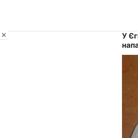
Новини
У Єг
нап