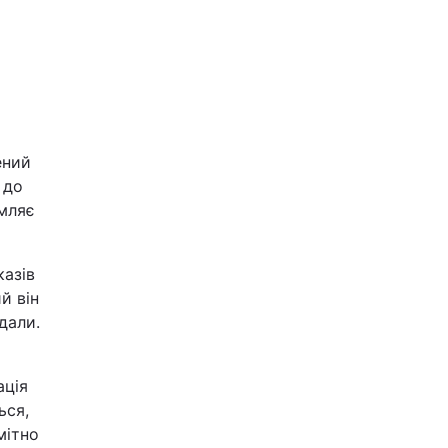
ений
 до
омляє
азів
й він
дали.
ація
ься,
мітно