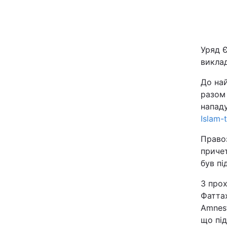
Київ
Дніпро
Уряд Є
викла
Одеса
До на
разом 
нападу
Спорт
Islam-
Техно і зв'язок
Право
приче
Зброя
був пі
З про
Здоров'я
Фаттах
Amnest
Цікавинки
що під