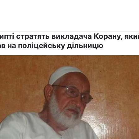
›
›
Релігії
Іслам
ипті стратять викладача Корану, яки
ав на поліцейську дільницю