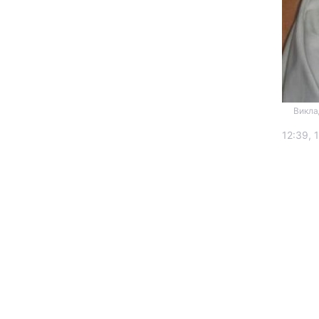
Викла
12:39, 
Головна
Україна
Економіка
Екологія
РЕГІОНИ