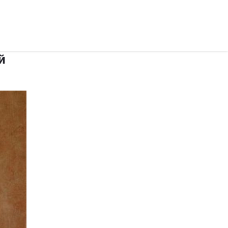
рус ›
й