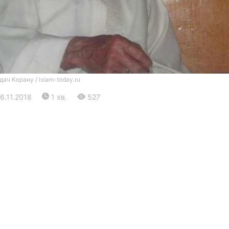
дач Корану / islam-today.ru
16.11.2018
1 хв.
527
Війна
Політика
Світ