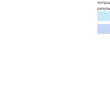
погірш
Відео з Youtube
резуль
Інтерв'ю
Архів
Контакти
ПОСЛУГИ
Реклама на сайті
Моніторинг