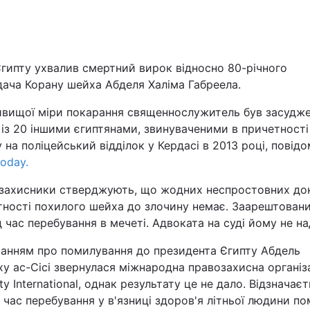
Львів
Харків
гипту ухвалив смертний вирок відносно 80-річного
дача Корану шейха Абделя Халіма Габреела.
йвищої міри покарання священнослужитель був засудж
із 20 іншими єгиптянами, звинуваченими в причетності
 на поліцейський відділок у Кердасі в 2013 році, повід
Наука
today.
Лайт
захисники стверджують, що жодних неспростовних док
тності похилого шейха до злочину немає. Заарештовани
Інциденти
д час перебування в мечеті. Адвоката на суді йому не на
ханням про помилування до президента Єгипту Абдель
Туризм
у ас-Сісі звернулася міжнародна правозахисна організ
y International, однак результату це не дало. Відзначаєт
Погода
 час перебування у в'язниці здоров'я літньої людини по