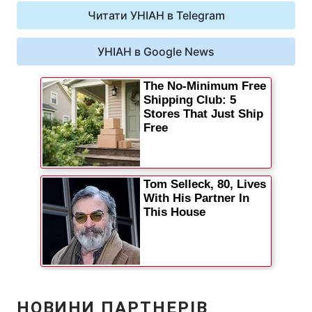
Читати УНІАН в Telegram
Відео з Youtube
Статті
УНІАН в Google News
Інтерв'ю
Думки
Архів
Вакансії
Контакти
ПОСЛУГИ
Реклама на сайті
Фотобанк
Моніторинг
Пресцентр