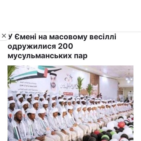
›
›
рус ›
Новини
Релігії
Іслам
У Ємені на масовому весіллі
одружилися 200
мусульманських пар