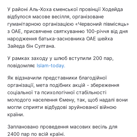
У районі Аль-Хоха єменської провінції Ходейда
Київ
Львів
відбулося масове весілля, організоване
гуманітарною організацією «Червоний півмісяць»
Дніпро
Харків
з ОАЕ, присвячене святкуванню 100-річчя від дня
народження батька-засновника ОАЕ шейха
Одеса
Зайеда бін Султана.
У рамках заходу у шлюб вступили 200 пар,
Спорт
Наука
повідомляє
Islam-today.
Як відзначили представники благодійної
Техно і зв'язок
Лайт
організації, мета подібних акцій - збереження
соціальної та психологічної стабільності
Зброя
Інциденти
молодого населення Ємену, так, щоб надалі вони
могли сприяти відбудові зруйнованої війною
Здоров'я
Туризм
країни.
Заплановано проведення масових весіль для
Цікавинки
Погода
2400 пар по всій країні.