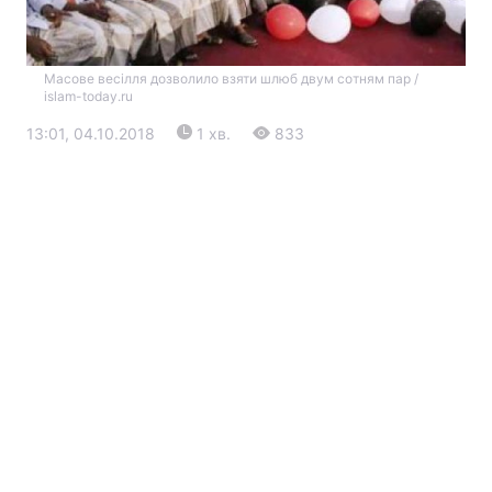
Масове весілля дозволило взяти шлюб двум сотням пар /
islam-today.ru
13:01, 04.10.2018
1 хв.
833
Головна
Війна
Україна
Політика
Економіка
Світ
Екологія
РЕГІОНИ