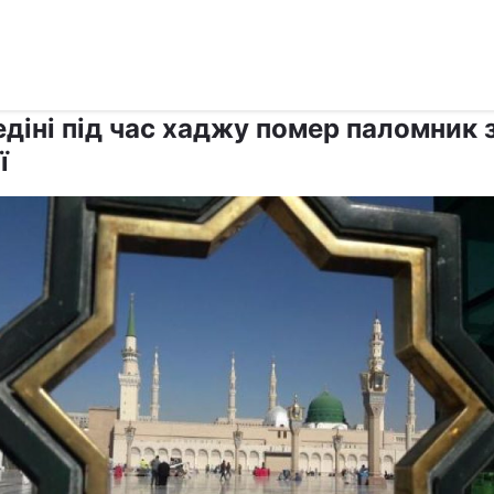
›
›
Релігії
Іслам
діні під час хаджу помер паломник 
ї