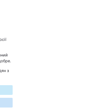
осії
йний
добре.
дян з