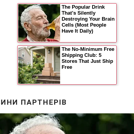
Статті
Думки
Вакансії
Фотобанк
Пресцентр