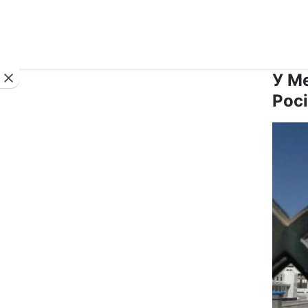
Новини
У Ме
Росі