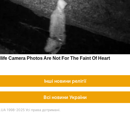
Інші новини релігії
Всі новини України
UA 1998-2025 Усі права дотримані.