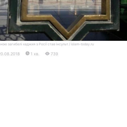
ою загибелі хаджия з Росії став інсульт / islam-today.ru
20.08.2018
1 хв.
739
Війна
Політика
Світ