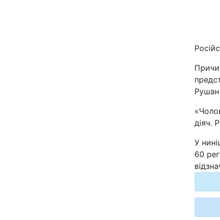
Київ
Дніпро
Російс
Одеса
Причин
предст
Рушан
Спорт
«Чолов
діяч. 
Техно і зв'язок
У нині
60 рег
Зброя
відзна
Здоров'я
Цікавинки