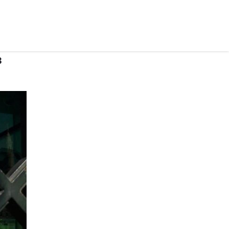
рус ›
з