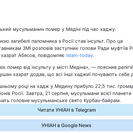
Львів
Харків
ький мусульманин помер у Медіні під час хаджу.
ою загибелі паломника з Росії став інсульт. Про це
авникам ЗМІ розповів заступник голови Ради муфтіїв Р
 хазрат Абясов, повідомляє
Islam-today
.
Наука
ік помер від інсульту у місті Медіна», — пояснив релігі
Рушан хазрат додав, що всі інші хаджиї почувають себе 
Лайт
шньому році на хадж у Медину прибуло 22,5 тис. грома
іонів Росії. Завтра, 21 серпня, мусульмани всієї планети
Інциденти
чать головне мусульманське свято Курбан-байрам.
Туризм
Читати УНІАН в Telegram
Погода
УНІАН в Google News