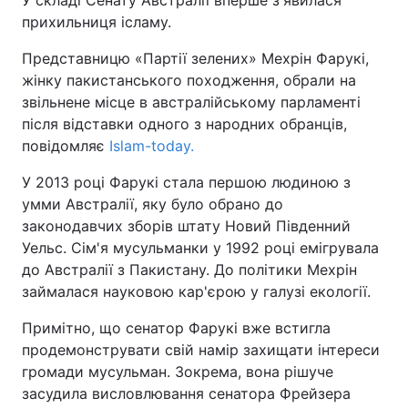
У складі Сенату Австралії вперше з'явилася
прихильниця ісламу.
Київ
Львів
Представницю «Партії зелених» Мехрін Фарукі,
жінку пакистанського походження, обрали на
Дніпро
Харків
звільнене місце в австралійському парламенті
після відставки одного з народних обранців,
Одеса
повідомляє
Islam-today.
У 2013 році Фарукі стала першою людиною з
Спорт
Наука
умми Австралії, яку було обрано до
законодавчих зборів штату Новий Південний
Техно і зв'язок
Лайт
Уельс. Сім'я мусульманки у 1992 році емігрувала
до Австралії з Пакистану. До політики Мехрін
Зброя
Інциденти
займалася науковою кар'єрою у галузі екології.
Примітно, що сенатор Фарукі вже встигла
Здоров'я
Туризм
продемонструвати свій намір захищати інтереси
громади мусульман. Зокрема, вона рішуче
Цікавинки
Погода
засудила висловлювання сенатора Фрейзера