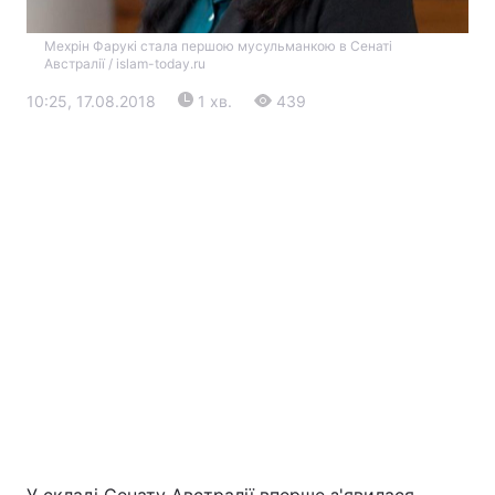
Мехрін Фарукі стала першою мусульманкою в Сенаті
Австралії / islam-today.ru
10:25, 17.08.2018
1 хв.
439
Головна
Війна
Україна
Політика
Економіка
Світ
Екологія
РЕГІОНИ