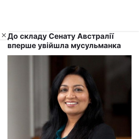
›
›
рус ›
Новини
Релігії
Іслам
До складу Сенату Австралії
вперше увійшла мусульманка