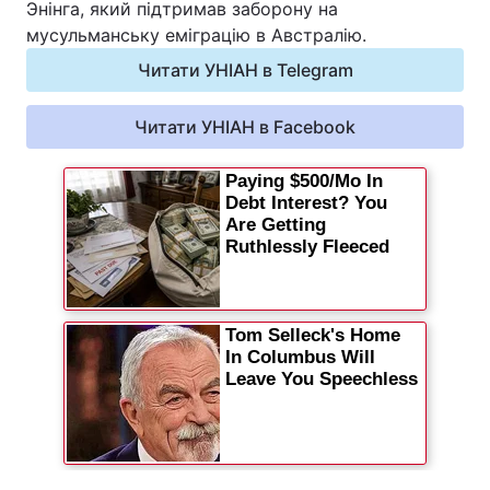
Энінга, який підтримав заборону на
Відео з Youtube
Статті
мусульманську еміграцію в Австралію.
Читати УНІАН в Telegram
Інтерв'ю
Думки
Читати УНІАН в Facebook
Архів
Вакансії
Контакти
ПОСЛУГИ
Реклама на сайті
Фотобанк
Моніторинг
Пресцентр