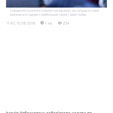
Священнослужителі повинні нагадувати, що суїцид в ісламі
вважається одним з найбільших гріхів / Islam-today
11:47, 10.08.2018
1 хв.
234
Головна
Війна
Україна
Політика
Економіка
Світ
Екологія
РЕГІОНИ