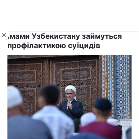
›
›
рус ›
Новини
Релігії
Іслам
Імами Узбекистану займуться
профілактикою суїцидів