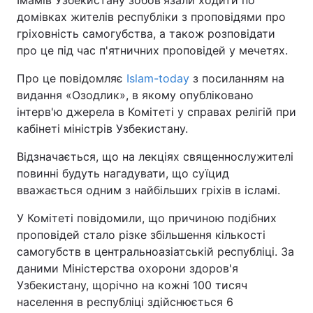
Імамів Узбекистану зобов'язали ходити по
домівках жителів республіки з проповідями про
гріховність самогубства, а також розповідати
Київ
Львів
про це під час п'ятничних проповідей у мечетях.
Дніпро
Харків
Про це повідомляє
Islam-today
з посиланням на
видання «Озодлик», в якому опубліковано
Одеса
інтерв'ю джерела в Комітеті у справах релігій при
кабінеті міністрів Узбекистану.
Спорт
Наука
Відзначається, що на лекціях священнослужителі
повинні будуть нагадувати, що суїцид
Техно і зв'язок
Лайт
вважається одним з найбільших гріхів в ісламі.
У Комітеті повідомили, що причиною подібних
Зброя
Інциденти
проповідей стало різке збільшення кількості
самогубств в центральноазіатській республіці. За
Здоров'я
Туризм
даними Міністерства охорони здоров'я
Узбекистану, щорічно на кожні 100 тисяч
Цікавинки
Погода
населення в республіці здійснюється 6