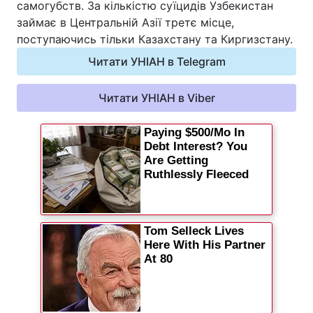
самогубств. За кількістю суїцидів Узбекистан
Відео з Youtube
Статті
займає в Центральній Азії третє місце,
поступаючись тільки Казахстану та Киргизстану.
Інтерв'ю
Думки
Читати УНІАН в Telegram
Архів
Вакансії
Читати УНІАН в Viber
Контакти
ПОСЛУГИ
Реклама на сайті
Фотобанк
Моніторинг
Пресцентр