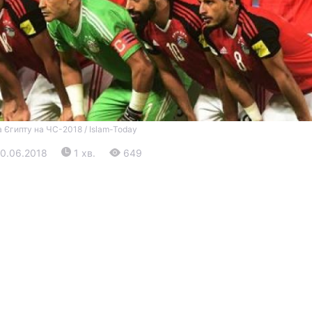
а Єгипту на ЧС-2018 / Islam-Today
Війна
30.06.2018
1 хв.
649
Політика
Світ