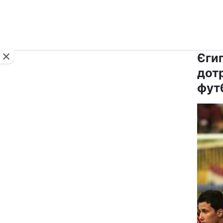
Новини
Єгип
дот
футб