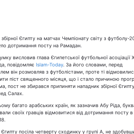
Львів
Харків
 збірної Єгипту на матчах Чемпіонату світу з футболу-2
уло дотримання посту на Рамадан.
умку висловив глава Єгипетської футбольної асоціації Х
Наука
да, повідомляє
Islam-Today
. За його словами, перед
лем він розмовляв з футболістами, проте ті відмовилис
ти піст священного місяця, що і стало причиною прог
Лайт
а, пост не збирався припиняти нападник збірної Єгипт
ед Салах.
Інциденти
ому багато арабських країн, як зазначив Абу Ріда, бук
Туризм
али своїх гравців відмовитися від дотримання посту в 
18.
Погода
 Єгипту посіла четверту сходинку у групі А, не здобувш