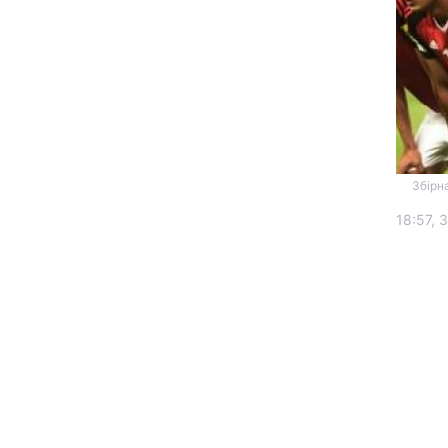
Збірн
Головна
18:57, 
Україна
Економіка
Екологія
РЕГІОНИ