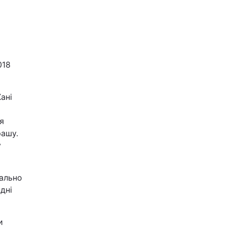
018
ані
я
рашу.
у
вально
дні
и