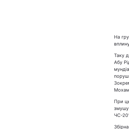
Київ
Дніпро
На гру
Одеса
вплин
Таку д
Спорт
Абу Рі
мундіа
Техно і зв'язок
поруши
Зокрем
Мохам
Зброя
При ць
Здоров'я
змушув
ЧС-20
Цікавинки
Збірна