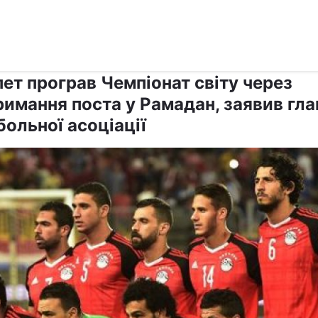
›
›
Релігії
Іслам
ет програв Чемпіонат світу через
римання поста у Рамадан, заявив гла
ольної асоціації