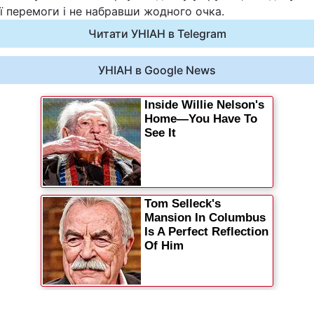
 перемоги і не набравши жодного очка.
Статті
Читати УНІАН в Telegram
Думки
УНІАН в Google News
Вакансії
Фотобанк
Пресцентр