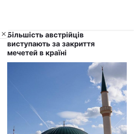
›
›
рус ›
Новини
Релігії
Іслам
Більшість австрійців
виступають за закриття
мечетей в країні