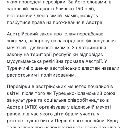
яких проведені перевірки. За його словами, в
загальній складності близько 150 осіб,
включаючи членів сімей імамів, можуть
позбутися права на проживання в Австрії.
Австрійський закон про іслам передбачає,
зокрема, заборону на закордонне фінансування
мечетей і діяльності імамів. За дотримання
закону на території республіки відповідає
мусульманська релігійна громада Австрії. У
Туреччині рішення австрійських властей назвали
расистським і політизованим.
Перевірки в австрійських мечетях почалися в
квітні, після того як Турецько-ісламський союз
за культурне та соціальне співробітництво в
Австрії (ATIB) організував у віденській мечеті
ранок, під час якого діти брали участь у
реконструкції битви Першої світової війни. Курц
тоді заявив про неприпустимість таких заходів в