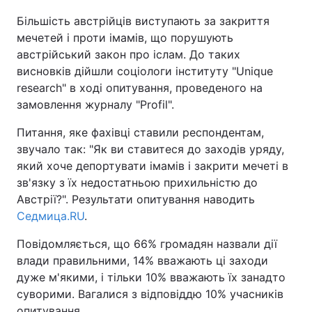
Більшість австрійців виступають за закриття
Київ
Львів
мечетей і проти імамів, що порушують
австрійський закон про іслам. До таких
Дніпро
Харків
висновків дійшли соціологи інституту "Unique
research" в ході опитування, проведеного на
Одеса
замовлення журналу "Profil".
Питання, яке фахівці ставили респондентам,
Спорт
Наука
звучало так: "Як ви ставитеся до заходів уряду,
який хоче депортувати імамів і закрити мечеті в
зв'язку з їх недостатньою прихильністю до
Техно і зв'язок
Лайт
Австрії?". Результати опитування наводить
Cедмица.RU
.
Зброя
Інциденти
Повідомляється, що 66% громадян назвали дії
Здоров'я
Туризм
влади правильними, 14% вважають ці заходи
дуже м'якими, і тільки 10% вважають їх занадто
Цікавинки
Погода
суворими. Вагалися з відповіддю 10% учасників
опитування.