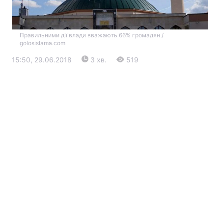
Правильними дії влади вважають 66% громадян /
golosislama.com
15:50, 29.06.2018
3 хв.
519
Головна
Війна
Україна
Політика
Економіка
Світ
Екологія
РЕГІОНИ