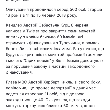
Відео з Youtube
Статті
Опитування проводилося серед 500 осіб старше
16 років з 11 по 15 червня 2018 року.
Інтерв'ю
Думки
Канцлер Австрії Себастьян Курц 8 червня
написав у Twitter про закриття семи мечетей і
Архів
Вакансії
висилку з країни близько 60 імамів, які
отримують фінансування з Туреччини, в рамках
Контакти
боротьби з "політичним ісламом". Він уточнив, що
будуть закриті шість мечетей арабської громади
і мечеть "Сірих вовків" у Відні. Імамів депортують
ПОСЛУГИ
за порушення закону в частині закордонного
фінансування.
Реклама на сайті
Фотобанк
Глава МВС Австрії Херберт Кикль, зі свого боку,
Моніторинг
Пресцентр
повідомив, що процес депортації в даний час
ведеться стосовно 11 осіб, під підозрою
знаходяться ще 40. Очікується, що заходи
можуть торкнутися близько 60 імамів, щодо