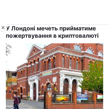
›
›
рус ›
Новини
Релігії
Іслам
У Лондоні мечеть прийматиме
пожертвування в криптовалюті