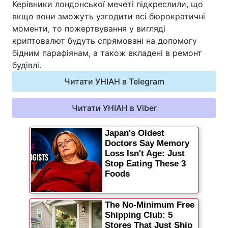
Керівники лондонської мечеті підкреслили, що
Відео з Youtube
Статті
якщо вони зможуть узгодити всі бюрократичні
моменти, то пожертвування у вигляді
Інтерв'ю
Думки
криптовалют будуть спрямовані на допомогу
бідним парафіянам, а також вкладені в ремонт
будівлі.
Архів
Вакансії
Читати УНІАН в Telegram
Контакти
Читати УНІАН в Viber
ПОСЛУГИ
Реклама на сайті
Фотобанк
Моніторинг
Пресцентр