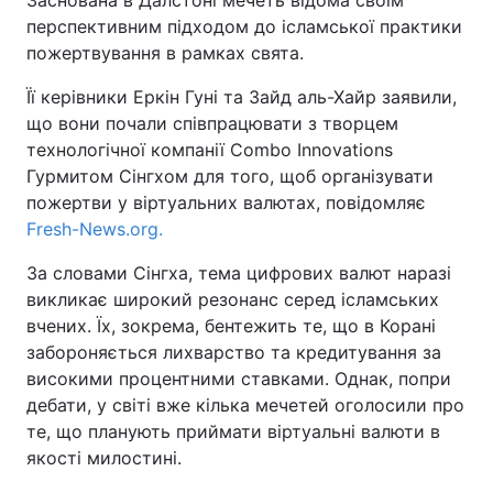
Заснована в Далстоні мечеть відома своїм
перспективним підходом до ісламської практики
пожертвування в рамках свята.
Київ
Львів
Її керівники Еркін Гуні та Зайд аль-Хайр заявили,
Дніпро
Харків
що вони почали співпрацювати з творцем
технологічної компанії Combo Innovations
Одеса
Гурмитом Сінгхом для того, щоб організувати
пожертви у віртуальних валютах, повідомляє
Fresh-News.org.
Спорт
Наука
За словами Сінгха, тема цифрових валют наразі
Техно і зв'язок
Лайт
викликає широкий резонанс серед ісламських
вчених. Їх, зокрема, бентежить те, що в Корані
Зброя
Інциденти
забороняється лихварство та кредитування за
високими процентними ставками. Однак, попри
дебати, у світі вже кілька мечетей оголосили про
Здоров'я
Туризм
те, що планують приймати віртуальні валюти в
якості милостині.
Цікавинки
Погода