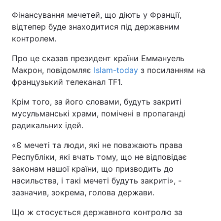
Фінансування мечетей, що діють у Франції,
Київ
Львів
відтепер буде знаходитися під державним
контролем.
Дніпро
Харків
Про це сказав президент країни Еммануель
Одеса
Макрон, повідомляє
Islam-today
з посиланням на
французький телеканал TF1.
Крім того, за його словами, будуть закриті
Спорт
Наука
мусульманські храми, помічені в пропаганді
радикальних ідей.
Техно і зв'язок
Лайт
«Є мечеті та люди, які не поважають права
Зброя
Інциденти
Республіки, які вчать тому, що не відповідає
законам нашої країни, що призводить до
насильства, і такі мечеті будуть закриті», -
Здоров'я
Туризм
зазначив, зокрема, голова держави.
Цікавинки
Погода
Що ж стосується державного контролю за