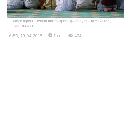
Влада Франції взяли під контроль фінансування мечетей /
islam-today.ru
16:50, 19.04.2018
1 хв.
474
Головна
Війна
Україна
Політика
Економіка
Світ
Екологія
РЕГІОНИ