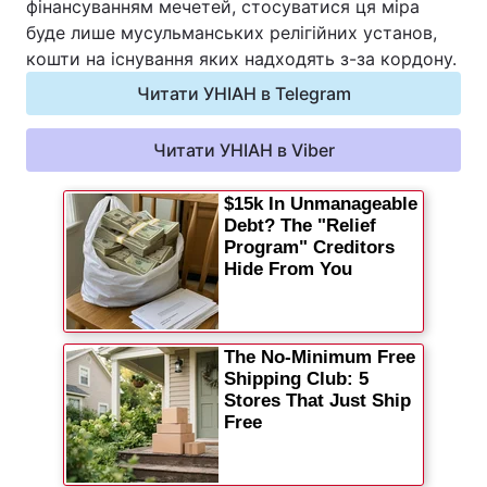
фінансуванням мечетей, стосуватися ця міра
Відео з Youtube
Статті
буде лише мусульманських релігійних установ,
кошти на існування яких надходять з-за кордону.
Інтерв'ю
Думки
Читати УНІАН в Telegram
Архів
Вакансії
Читати УНІАН в Viber
Контакти
ПОСЛУГИ
Реклама на сайті
Фотобанк
Моніторинг
Пресцентр