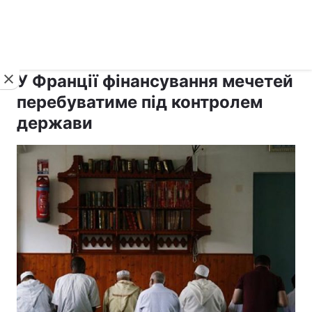
›
›
Новини
Релігії
Іслам
У Франції фінансування мечетей
перебуватиме під контролем
держави