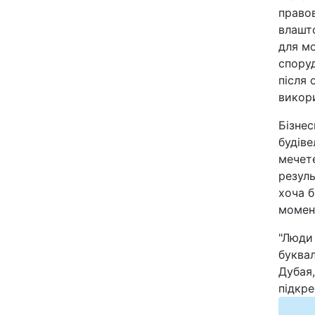
правов
Відео з Youtube
влашто
для мо
Інтерв'ю
споруд
після 
Архів
викори
Бізне
Контакти
будіве
мечете
ПОСЛУГИ
резуль
хоча б
момен
Реклама на сайті
"Люди
Моніторинг
буквал
Дубая,
підкр