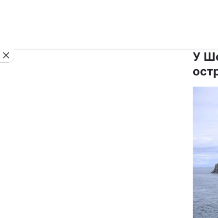
Новини
У Ш
ост