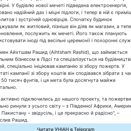
ірні. У будівлю нової мечеті підведена електроенергія,
Статті
вано надійний дах і міцні підлоги, і тепер в ній є прим
литов і зустрічей одновірців. Спочатку будинок
Думки
жували як житловий, пізніше він діяв як магазин, а тепе
оновлення, послужить як мечеті. Його також планують
Вакансії
стовувати іноді під весільні церемонії і похоронні служ
смен Айхтшам Рашид (Aihtsham Rashid), що займається
льним бізнесом в Лідсі та спеціалізується на будівництв
й, спеціально ініціював кампанію зі збору пожертв. У
таті кампанії зі збору коштів він сподівався зібрати з ч
 50 тисяч фунтів, і ця мета була досягнута майже
тально.
Фотобанк
 активно підключились до нашого проекту, та пожертв
Пресцентр
ьно ринули з усього світу – з Південної Африки, Амери
 Пакистану – звідусіль, і це прекрасно й радісно", –
еслив Рашид.
Читати УНІАН в Telegram