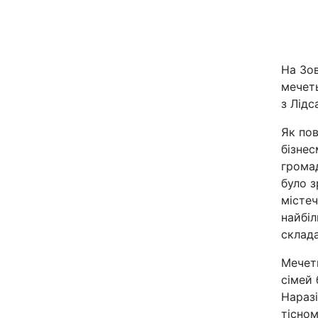
Київ
Дніпро
На Зов
мечеть
Одеса
з Лідс
Як по
бізнес
Спорт
громад
було з
Техно і зв'язок
містеч
найбі
Зброя
склада
Здоров'я
Мечет
сімей 
Нараз
Цікавинки
тісном