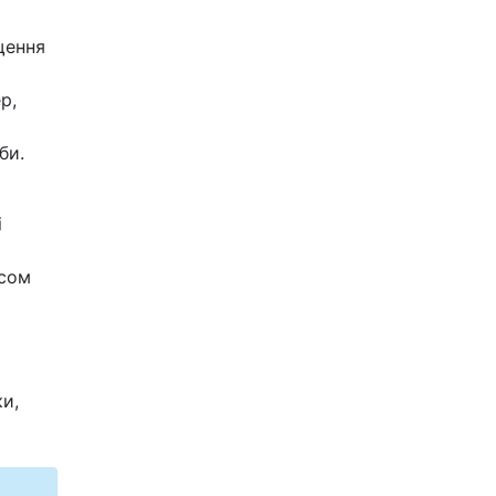
іщення
р,
би.
і
асом
и
ки,