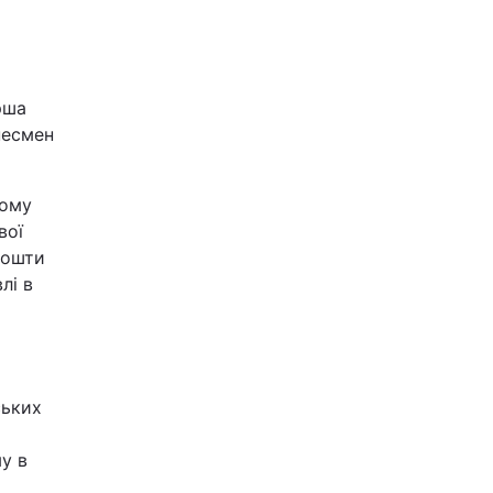
рша
несмен
вому
вої
кошти
лі в
ських
у в