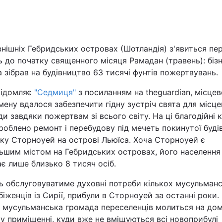
Львів
Харків
нішніх Гебридських островах (Шотландія) з'явиться пе
 до початку священного місяця Рамадан (травень): біз
а зібрав на будівництво 63 тисячі фунтів пожертвувань.
відомляє
"Седмиця"
з посиланням на theguardian, місце
мену вдалося забезпечити гідну зустріч свята для місце
Наука
и завдяки пожертвам зі всього світу. На ці благодійні 
роблено ремонт і перебудову під мечеть покинутої будів
Лайт
ку Сторноуей на острові Льюїса. Хоча Сторноуей є
льшим містом на Гебридських островах, його населення
Інциденти
є лише близько 8 тисяч осіб.
Туризм
ь обслуговуватиме духовні потреби кількох мусульман
біженців із Сирії, прибули в Сторноуей за останні роки.
і мусульманська громада переселенців молиться на дом
Погода
у приміщенні, куди вже не вміщуються всі новоприбулі