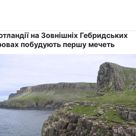
›
›
Релігії
Іслам
отландії на Зовнішніх Гебридських
ровах побудують першу мечеть