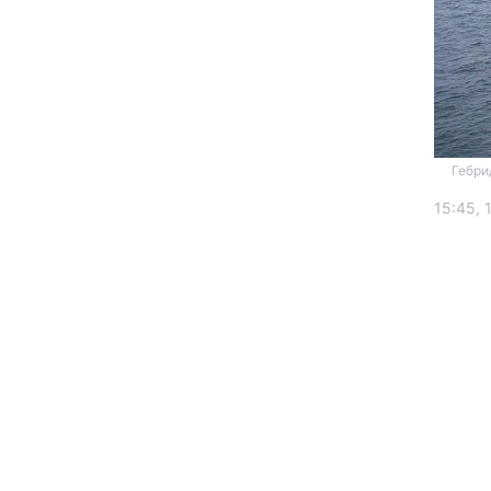
Гебрид
15:45, 
Головна
Україна
Економіка
Екологія
РЕГІОНИ