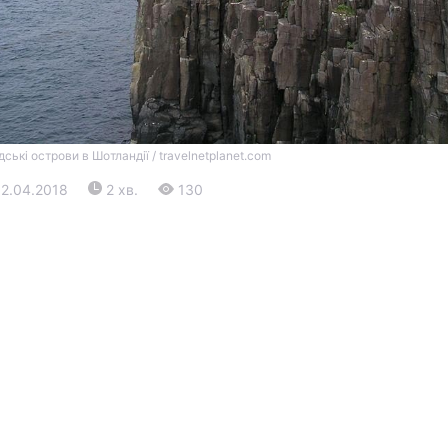
ські острови в Шотландії / travelnetplanet.com
12.04.2018
2 хв.
130
Війна
Політика
Світ