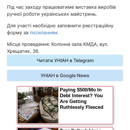
Під час заходу працюватиме виставка виробів
Відео з Youtube
Статті
ручної роботи українських майстринь.
Інтерв'ю
Думки
Для участі необхідно заповнити реєстраційну
форму за
посиланням.
Архів
Вакансії
Місце проведення: Колонна зала КМДА, вул.
Хрещатик, 36.
Контакти
Читати УНІАН в Telegram
ПОСЛУГИ
УНІАН в Google News
Реклама на сайті
Фотобанк
Моніторинг
Пресцентр