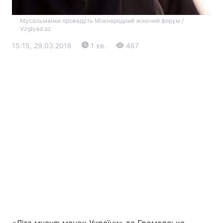
Мусвльманки проведуть Міжнародний жіночий форум /
Vzglyad.az
15:15, 29.03.2018
1 хв.
467
Головна
Війна
Україна
Політика
Економіка
Світ
Екологія
РЕГІОНИ