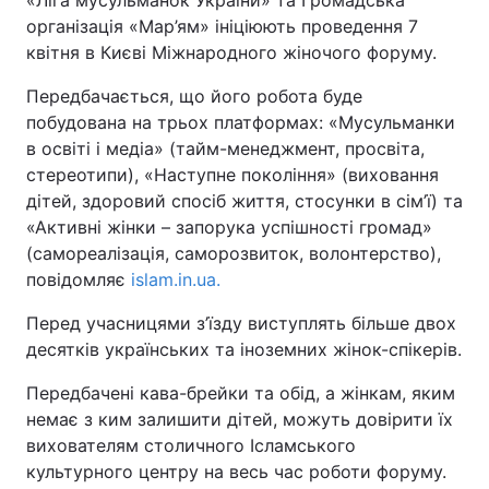
«Ліга мусульманок України» та Громадська
організація «Мар’ям» ініціюють проведення 7
квітня в Києві Міжнародного жіночого форуму.
Київ
Львів
Передбачається, що його робота буде
Дніпро
Харків
побудована на трьох платформах: «Мусульманки
в освіті і медіа» (тайм-менеджмент, просвіта,
Одеса
стереотипи), «Наступне покоління» (виховання
дітей, здоровий спосіб життя, стосунки в сім’ї) та
«Активні жінки – запорука успішності громад»
Спорт
Наука
(самореалізація, саморозвиток, волонтерство),
повідомляє
islam.in.ua.
Техно і зв'язок
Лайт
Перед учасницями з’їзду виступлять більше двох
Зброя
Інциденти
десятків українських та іноземних жінок-спікерів.
Передбачені кава-брейки та обід, а жінкам, яким
Здоров'я
Туризм
немає з ким залишити дітей, можуть довірити їх
вихователям столичного Ісламського
Цікавинки
Погода
культурного центру на весь час роботи форуму.