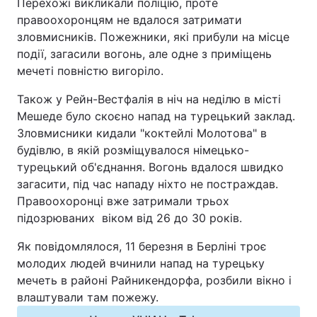
Перехожі викликали поліцію, проте
Відео з Youtube
Статті
правоохоронцям не вдалося затримати
зловмисників. Пожежники, які прибули на місце
події, загасили вогонь, але одне з приміщень
Інтерв'ю
Думки
мечеті повністю вигоріло.
Архів
Вакансії
Також у Рейн-Вестфалія в ніч на неділю в місті
Мешеде було скоєно напад на турецький заклад.
Контакти
Зловмисники кидали "коктейлі Молотова" в
будівлю, в якій розміщувалося німецько-
турецький об'єднання. Вогонь вдалося швидко
ПОСЛУГИ
загасити, під час нападу ніхто не постраждав.
Правоохоронці вже затримали трьох
підозрюваних віком від 26 до 30 років.
Реклама на сайті
Фотобанк
Як повідомлялося, 11 березня в Берліні троє
Моніторинг
Пресцентр
молодих людей вчинили напад на турецьку
мечеть в районі Райникендорфа, розбили вікно і
влаштували там пожежу.