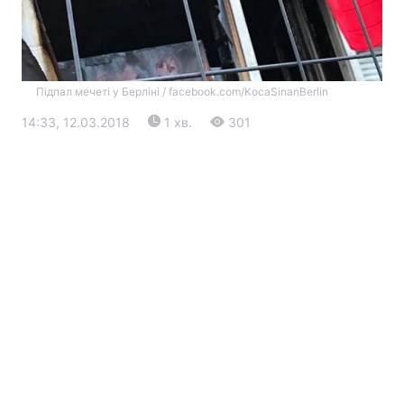
Підпал мечеті у Берліні / facebook.com/KocaSinanBerlin
14:33, 12.03.2018
1 хв.
301
Головна
Війна
Україна
Політика
Економіка
Світ
Екологія
РЕГІОНИ