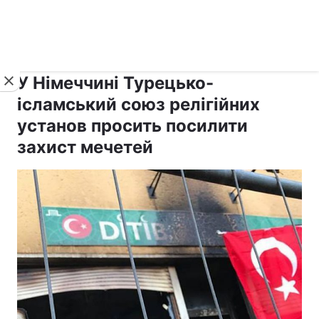
›
›
Новини
Релігії
Іслам
У Німеччині Турецько-
ісламський союз релігійних
установ просить посилити
захист мечетей