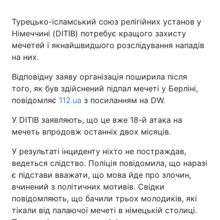
Турецько-ісламський союз релігійних установ у
Київ
Львів
Німеччині (DITIB) потребує кращого захисту
мечетей і якнайшвидшого розслідування нападів
Дніпро
Харків
на них.
Одеса
Відповідну заяву організація поширила після
того, як був здійснений підпал мечеті у Берліні,
повідомляє
112.ua
з посиланням на DW.
Спорт
Наука
У DITIB заявляють, що це вже 18-й атака на
Техно і зв'язок
Лайт
мечеть впродовж останніх двох місяців.
У результаті інциденту ніхто не постраждав,
Зброя
Інциденти
ведеться слідство. Поліція повідомила, що наразі
є підстави вважати, що мова йде про злочин,
Здоров'я
Туризм
вчинений з політичних мотивів. Свідки
повідомляють, що бачили трьох молодиків, які
Цікавинки
Погода
тікали від палаючої мечеті в німецькій столиці.