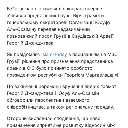
В Організації ісламської співпраці вперше
Київ
Львів
з'явився представник Грузії. Вірчі грамоти
генеральному секретареві Організації Юсуфу
Дніпро
Харків
Аль-Осаіміну передав надзвичайний і
повноважний посол Грузії в Саудівській Аравії
Одеса
Георгій Джанджгава.
Як повідомляє
Islam-today
з посиланням на МЗС
Спорт
Наука
Грузії, рішення про призначення представника
країни в ОІС було прийнято особисто
президентом республіки Георгієм Маргвелашвілі.
Техно і зв'язок
Лайт
По закінченні церемонії вручення вірчих грамот
Зброя
Інциденти
Георгій Джанджгава і Юсуф Аль-Осаімін
обговорили перспективи взаємного
Здоров'я
Туризм
співробітництва, а також регіональну порядку.
Сторони висловили сподівання, що нове
Цікавинки
Погода
призначення сприятиме розвитку відносин між