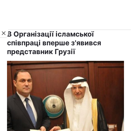
›
›
Новини
Релігії
Іслам
В Організації ісламської
співпраці вперше з'явився
представник Грузії