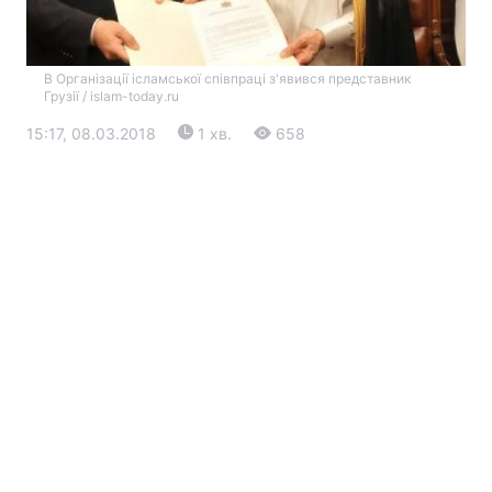
В Організації ісламської співпраці з'явився представник
Грузії / islam-today.ru
15:17, 08.03.2018
1 хв.
658
Головна
Війна
Україна
Політика
Економіка
Світ
Екологія
РЕГІОНИ