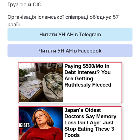
Грузією й ОІС.
Відео з Youtube
Статті
Організація ісламської співпраці об'єднує 57
Інтерв'ю
Думки
країн.
Читати УНІАН в Telegram
Архів
Вакансії
Читати УНІАН в Facebook
Контакти
ПОСЛУГИ
Реклама на сайті
Фотобанк
Моніторинг
Пресцентр