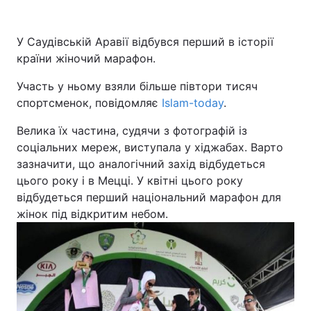
Київ
Львів
У Саудівській Аравії відбувся перший в історії
країни жіночий марафон.
Дніпро
Харків
Участь у ньому взяли більше півтори тисяч
Одеса
спортсменок, повідомляє
Islam-today
.
Велика їх частина, судячи з фотографій із
соціальних мереж, виступала у хіджабах. Варто
Спорт
Наука
зазначити, що аналогічний захід відбудеться
цього року і в Мецці. У квітні цього року
Техно і зв'язок
Лайт
відбудеться перший національний марафон для
жінок під відкритим небом.
Зброя
Інциденти
Здоров'я
Туризм
Цікавинки
Погода