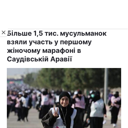
›
›
Новини
Релігії
Іслам
Більше 1,5 тис. мусульманок
взяли участь у першому
жіночому марафоні в
Саудівській Аравії