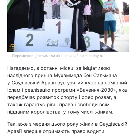
Відео з Youtube
Статті
Інтерв'ю
Думки
Архів
Вакансії
Контакти
Переможниці отримали цінні призи / islam-today.ru
Нагадаємо, в останні місяці за ініціативою
наслідного принца Мухаммеда бен Сальмана
ПОСЛУГИ
у Саудівській Аравії був узятий курс на помірний
іслам і реалізацію програми «Бачення-2030», яка
Реклама на сайті
Фотобанк
передбачає розвиток спорту і сфер розваг, а
також гарантує рівні права і свободи всім
Моніторинг
Пресцентр
підданим королівства, у тому числі жінкам.
Так, вже з червня цього року жінки в Саудівській
Аравії вперше отримають право водити