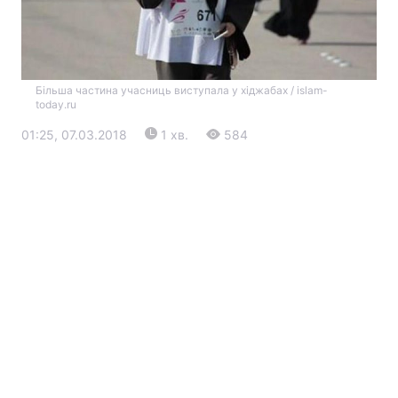
Більша частина учасниць виступала у хіджабах / islam-
today.ru
01:25, 07.03.2018
1 хв.
584
Головна
Війна
Україна
Політика
Економіка
Світ
Екологія
РЕГІОНИ