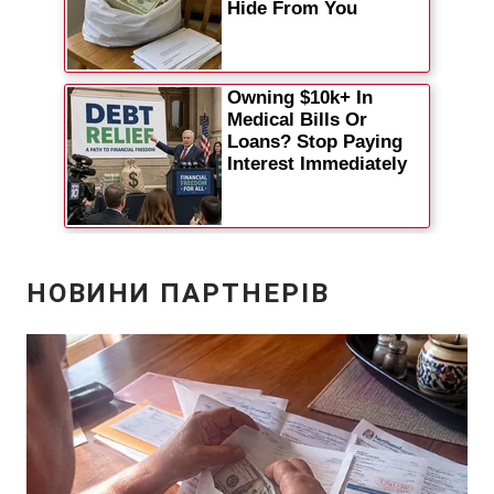
Відео з Youtube
Статті
Інтерв'ю
Думки
Архів
Вакансії
Контакти
ПОСЛУГИ
Реклама на сайті
Фотобанк
Моніторинг
Пресцентр