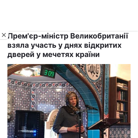
›
›
Новини
Релігії
Іслам
Прем'єр-міністр Великобританії
взяла участь у днях відкритих
дверей у мечетях країни