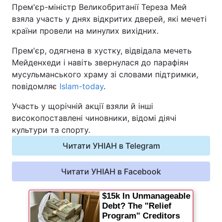
Прем'єр-міністр Великобританії Тереза Мей
взяла участь у днях відкритих дверей, які мечеті
Київ
Львів
країни провели на минулих вихідних.
Дніпро
Харків
Прем'єр, одягнена в хустку, відвідала мечеть
Мейденхеди і навіть звернулася до парафіян
Одеса
мусульманського храму зі словами підтримки,
повідомляє
Islam-today
.
Спорт
Наука
Участь у щорічній акції взяли й інші
високопоставлені чиновники, відомі діячі
культури та спорту.
Техно і зв'язок
Лайт
Читати УНІАН в Telegram
Зброя
Інциденти
Читати УНІАН в Facebook
Здоров'я
Туризм
Цікавинки
Погода