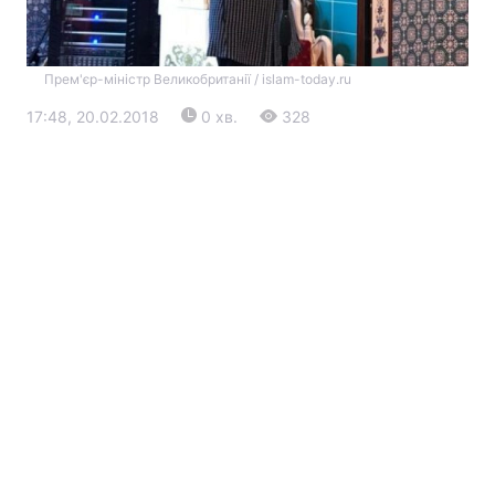
Прем'єр-міністр Великобританії / islam-today.ru
17:48, 20.02.2018
0 хв.
328
Головна
Війна
Україна
Політика
Економіка
Світ
Екологія
РЕГІОНИ