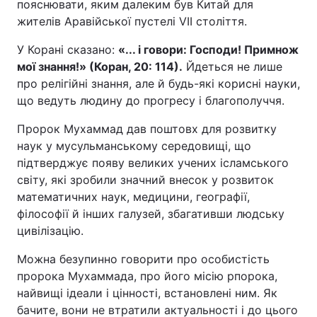
пояснювати, яким далеким був Китай для
жителів Аравійської пустелі VII століття.
У Корані сказано:
«... і говори: Господи! Примнож
мої знання!» (Коран, 20: 114).
Йдеться не лише
про релігійні знання, але й будь-які корисні науки,
що ведуть людину до прогресу і благополуччя.
Пророк Мухаммад дав поштовх для розвитку
наук у мусульманському середовищі, що
підтверджує появу великих учених ісламського
світу, які зробили значний внесок у розвиток
математичних наук, медицини, географії,
філософії й інших галузей, збагативши людську
цивілізацію.
Можна безупинно говорити про особистість
пророка Мухаммада, про його місію рпорока,
найвищі ідеали і цінності, встановлені ним. Як
бачите, вони не втратили актуальності і до цього