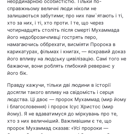
неординарною особистістю. Тільки по-
справжньому величні люди ніколи не
залишаються забутими; про них пам`ятають і ті,
хто за них, і ті, хто проти. І те, що через
Головна
Війна
чотирнадцять століть після смерті Мухаммада
його недоброзичливці гострять перо,
Україна
Політика
намагаючись оббрехати, висміяти Пророка в
карикатурах, фільмах і книгах, — яскравий доказ
Економіка
Світ
його впливу на людську цивілізацію. Самі того не
Спорт
Наука
бажаючи, вони роблять глибокий реверанс у
його бік.
Техно і зв'язок
Лайт
Правду кажучи, тільки дві людини в історії
Зброя
Інциденти
досягли такого впливу на свідомість і серця
людства. Ці двоє — пророк Мухаммад (мир йому
Здоров'я
Туризм
і благословення) і пророк Ісус Христос (мир
йому). Я не вдаватимуся до міркувань про те,
Цікавинки
Погода
хто з них величніший. Важливішим є те, що
пророк Мухаммад сказав: «Усі пророки —
Екологія
Регіони