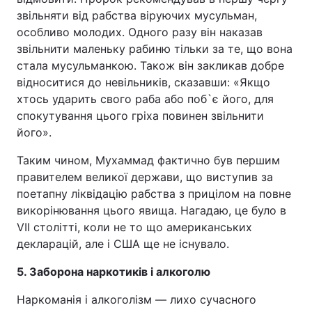
звільняти від рабства віруючих мусульман,
особливо молодих. Одного разу він наказав
звільнити маленьку рабиню тільки за те, що вона
стала мусульманкою. Також він закликав добре
відноситися до невільників, сказавши: «Якщо
хтось ударить свого раба або поб`є його, для
спокутування цього гріха повинен звільнити
його».
Таким чином, Мухаммад фактично був першим
правителем великої держави, що виступив за
поетапну ліквідацію рабства з прицілом на повне
викорінювання цього явища. Нагадаю, це було в
VII столітті, коли не то що американських
декларацій, але і США ще не існувало.
5. Заборона наркотиків і алкоголю
Наркоманія і алкоголізм — лихо сучасного