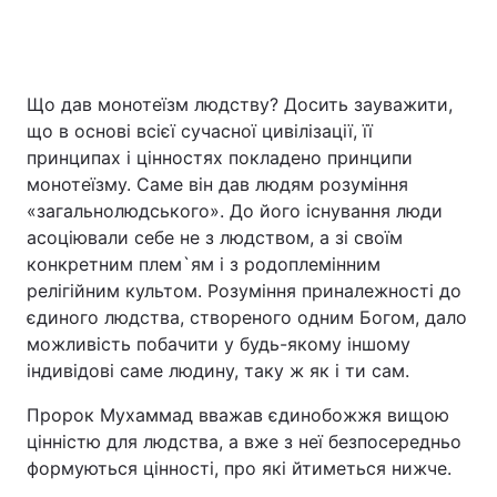
Що дав монотеїзм людству? Досить зауважити,
що в основі всієї сучасної цивілізації, її
принципах і цінностях покладено принципи
монотеїзму. Саме він дав людям розуміння
«загальнолюдського». До його існування люди
асоціювали себе не з людством, а зі своїм
конкретним плем`ям і з родоплемінним
релігійним культом. Розуміння приналежності до
єдиного людства, створеного одним Богом, дало
можливість побачити у будь-якому іншому
індивідові саме людину, таку ж як і ти сам.
Пророк Мухаммад вважав єдинобожжя вищою
цінністю для людства, а вже з неї безпосередньо
формуються цінності, про які йтиметься нижче.