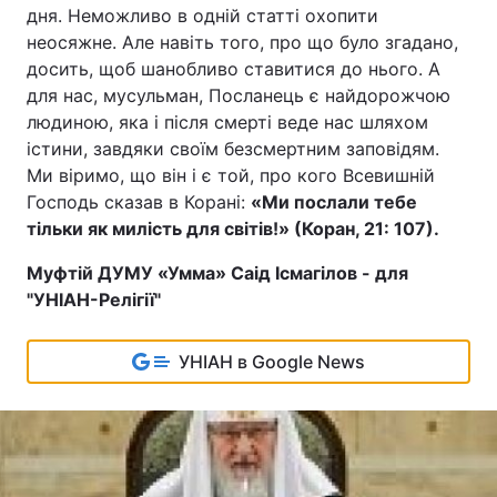
дня. Неможливо в одній статті охопити
неосяжне. Але навіть того, про що було згадано,
досить, щоб шанобливо ставитися до нього. А
для нас, мусульман, Посланець є найдорожчою
людиною, яка і після смерті веде нас шляхом
істини, завдяки своїм безсмертним заповідям.
Ми віримо, що він і є той, про кого Всевишній
Господь сказав в Корані:
«Ми послали тебе
тільки як милість для світів!» (Коран, 21: 107).
Муфтій ДУМУ «Умма» Саід Ісмагілов - для
"УНІАН-Релігії"
УНІАН в Google News