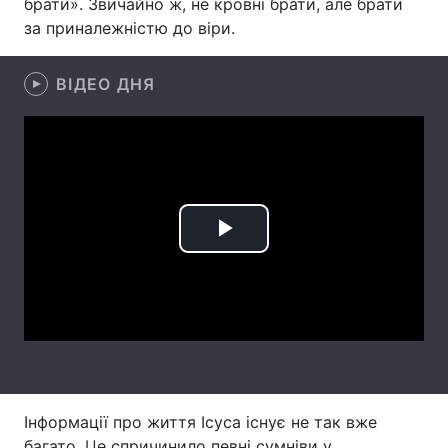
брати». Звичайно ж, не кровні брати, але брати
за приналежністю до віри.
Лонгріди
ВІДЕО ДНЯ
Відео з Youtube
Статті
Інтерв'ю
Думки
Архів
Вакансії
Контакти
Play
Послуги
Video
Інформації про життя Ісуса існує не так вже
багато. Це спричинило певні сумніви у