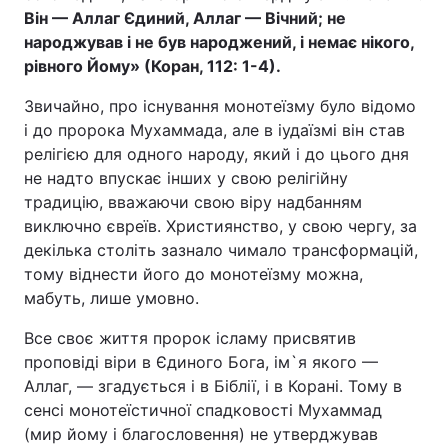
Він — Аллаг Єдиний, Аллаг — Вічний; не
народжував і не був народжений, і немає нікого,
рівного Йому» (Коран, 112: 1-4).
Звичайно, про існування монотеїзму було відомо
і до пророка Мухаммада, але в іудаїзмі він став
релігією для одного народу, який і до цього дня
не надто впускає інших у свою релігійну
традицію, вважаючи свою віру надбанням
виключно євреїв. Християнство, у свою чергу, за
декілька століть зазнало чимало трансформацій,
тому віднести його до монотеїзму можна,
мабуть, лише умовно.
Все своє життя пророк ісламу присвятив
проповіді віри в Єдиного Бога, ім`я якого —
Аллаг, — згадується і в Біблії, і в Корані. Тому в
сенсі монотеїстичної спадковості Мухаммад
(мир йому і благословення) не утверджував