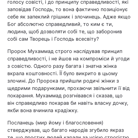
голосу совісті, і до принципу справедливості, які
заповідав Господь, то вона фактично позиціонує
себе як запеклий грішник і злочинець. Адже якщо
Бог абсолютно справедливий, то ким є ти,
людина, щоб дозволяти собі те, що заборонив
собі сам Творець і Господь всесвіту?
Пророк Мухаммад строго наслідував принцип
справедливості, і не йшов на компроміси й угоди
з совістю. Одного разу багата і знатна жінка
вкрала коштовності. ЇЇ було викрито в цьому
злочині. До Пророка прийшли родичі жінки з
щедрими подарунками, прохаючи звільнити її від
покарання. Мухаммад розгнівався і сказав, що
він справедливо покарав би навіть власну дочку,
якби вона вчинила крадіжку.
Посланець (мир йому і благословення)
стверджував, що багато народів згубило якраз
те, що простих людей карали за усією строгістю