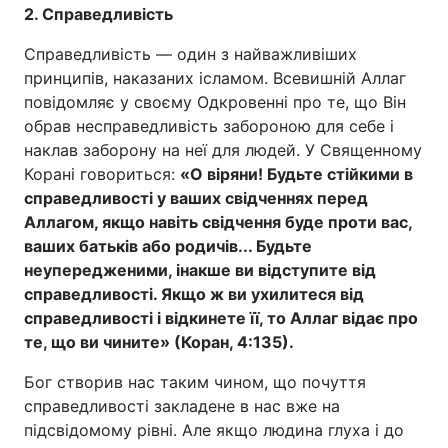
2. Справедливість
Справедливість — один з найважливіших
принципів, наказаних ісламом. Всевишній Аллаг
повідомляє у своєму Одкровенні про те, що Він
обрав несправедливість забороною для себе і
наклав заборону на неї для людей. У Священному
Корані говориться:
«О віряни! Будьте стійкими в
справедливості у ваших свідченнях перед
Аллагом, якщо навіть свідчення буде проти вас,
ваших батьків або родичів... Будьте
неупередженими, інакше ви відступите від
справедливості. Якщо ж ви ухилитеся від
справедливості і відкинете її, то Аллаг відає про
те, що ви чините» (Коран, 4:135).
Бог створив нас таким чином, що почуття
справедливості закладене в нас вже на
підсвідомому рівні. Але якщо людина глуха і до