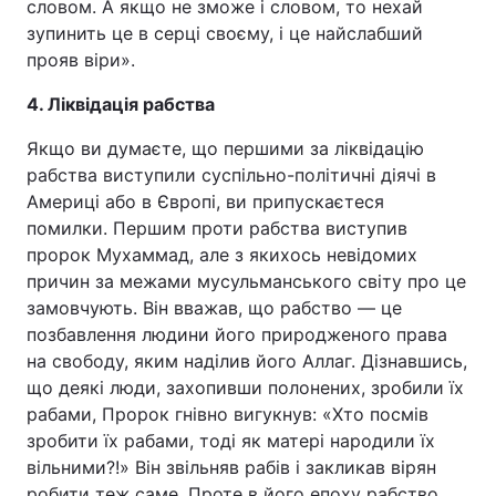
словом. А якщо не зможе і словом, то нехай
зупинить це в серці своєму, і це найслабший
прояв віри».
4. Ліквідація рабства
Якщо ви думаєте, що першими за ліквідацію
рабства виступили суспільно-політичні діячі в
Америці або в Європі, ви припускаєтеся
помилки. Першим проти рабства виступив
пророк Мухаммад, але з якихось невідомих
причин за межами мусульманського світу про це
замовчують. Він вважав, що рабство — це
позбавлення людини його природженого права
на свободу, яким наділив його Аллаг. Дізнавшись,
що деякі люди, захопивши полонених, зробили їх
рабами, Пророк гнівно вигукнув: «Хто посмів
зробити їх рабами, тоді як матері народили їх
вільними?!» Він звільняв рабів і закликав вірян
робити теж саме. Проте в його епоху рабство