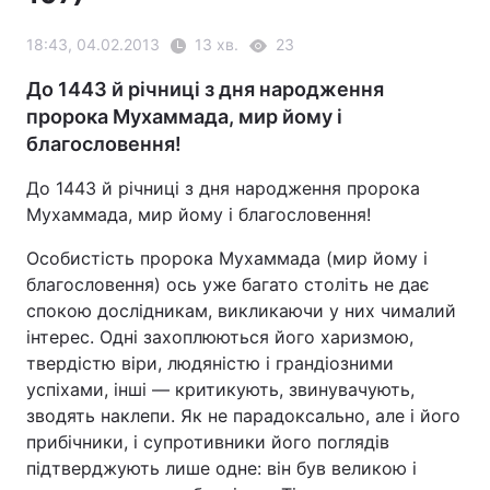
18:43, 04.02.2013
13 хв.
23
До 1443 й річниці з дня народження
пророка Мухаммада, мир йому і
благословення!
До 1443 й річниці з дня народження пророка
Мухаммада, мир йому і благословення!
Особистість пророка Мухаммада (мир йому і
благословення) ось уже багато століть не дає
спокою дослідникам, викликаючи у них чималий
інтерес. Одні захоплюються його харизмою,
твердістю віри, людяністю і грандіозними
успіхами, інші — критикують, звинувачують,
зводять наклепи. Як не парадоксально, але і його
прибічники, і супротивники його поглядів
підтверджують лише одне: він був великою і