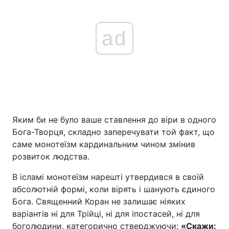
ad
Яким би не було ваше ставлення до віри в одного
Бога-Творця, складно заперечувати той факт, що
саме монотеїзм кардинальним чином змінив
розвиток людства.
В ісламі монотеїзм нарешті утвердився в своїй
абсолютній формі, коли вірять і шанують єдиного
Бога. Священний Коран не залишає ніяких
варіантів ні для Трійці, ні для іпостасей, ні для
боголюдини, категорично стверджуючи:
«Скажи: