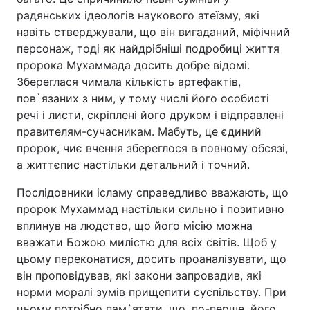
радянських ідеологів наукового атеїзму, які
Тема оформлення
навіть стверджували, що він вигаданий, міфічний
персонаж, тоді як найдрібніші подробиці життя
пророка Мухаммада досить добре відомі.
Збереглася чимала кількість артефактів,
пов`язаних з ним, у тому числі його особисті
речі і листи, скріплені його друком і відправлені
правителям-сучасникам. Мабуть, це єдиний
пророк, чиє вчення збереглося в повному обсязі,
а життєпис настільки детальний і точний.
Послідовники ісламу справедливо вважають, що
пророк Мухаммад настільки сильно і позитивно
вплинув на людство, що його місію можна
вважати Божою милістю для всіх світів. Щоб у
цьому переконатися, досить проаналізувати, що
він проповідував, які закони запровадив, які
норми моралі зумів прищепити суспільству. При
цьому потрібно пам`ятати, що, по-перше, його