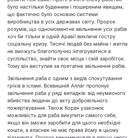
було настільки буденним і поширеним явищем,
що фактично було основою системи
виробництва в усіх державах світу. Пророк
розумів, що одномоментне звільнення усіх рабів
хоч би тільки в одній Аравії викличе гостру
соціальну кризу. Тисячі людей без майна і житла
не зможуть благополучно інтегруватися в
суспільство, знайти своє місце і свій заробіток.
Тому він виступив за поетапне звільнення рабів.
Звільнення раба є одним з видів спокутування
гріхів в ісламі. Всевишній Аллаг пропонує
звільнення раба у ряді випадків: від неумисного
вбивства людини до акту добровільного
пожертвування. Також Коран узаконює
можливість для раба викупити самого себе,
якщо він зможе заробити для цього необхідні
кошти, а власник не має права йому в цьому
відмовити. Пророк рекомендував в першу чергу