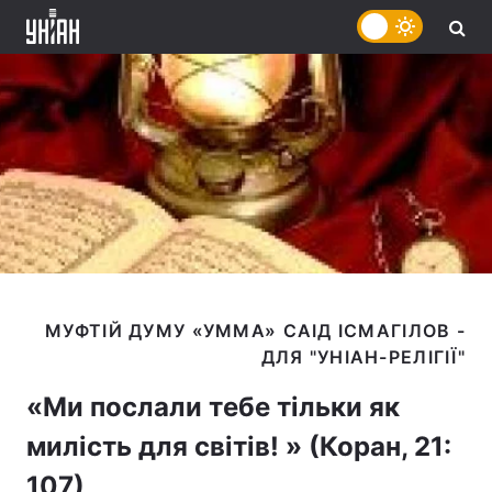
МУФТІЙ ДУМУ «УММА» САІД ІСМАГІЛОВ -
«Ми послали тебе тільки як
милість для світів! » (Коран, 21:
107)