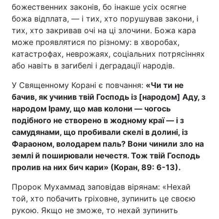
божественних законів, бо інакше усіх осягне
божа відплата, — і тих, хто порушував закони, і
тих, хто закривав очі на ці злочини. Божа кара
може проявлятися по різному: в хворобах,
катастрофах, неврожаях, соціальних потрясіннях
або навіть в загибелі і деградації народів.
У Священному Корані є повчання:
«Чи ти не
бачив, як учинив твій Господь із [народом] Аду, з
народом Іраму, що мав колони — чогось
подібного не створено в жодному краї — і з
самудянами, що пробивали скелі в долині, із
Фараоном, володарем паль? Вони чинили зло на
землі й поширювали нечестя. Тож твій Господь
пролив на них бич кари» (Коран, 89: 6-13).
Пророк Мухаммад заповідав вірянам: «Нехай
той, хто побачить гріховне, зупинить це своєю
рукою. Якщо не зможе, то нехай зупинить