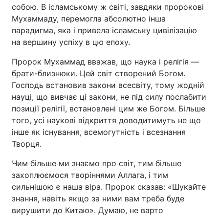
собою. В ісламському ж світі, завдяки пророкові
Мухаммаду, перемогла абсолютно інша
парадигма, яка і привела ісламську цивілізацію
на вершину успіху в цю епоху.
Пророк Мухаммад вважав, що наука і релігія —
брати-близнюки. Цей світ створений Богом.
Господь встановив закони всесвіту, тому жодній
науці, що вивчає ці закони, не під силу послабити
позиції релігії, встановлені цим же Богом. Більше
того, усі наукові відкриття доводитимуть не що
інше як існування, всемогутність і всезнання
Творця.
Чим більше ми знаємо про світ, тим більше
захоплюємося творіннями Аллага, і тим
сильнішою є наша віра. Пророк сказав: «Шукайте
знання, навіть якщо за ними вам треба буде
вирушити до Китаю». Думаю, не варто