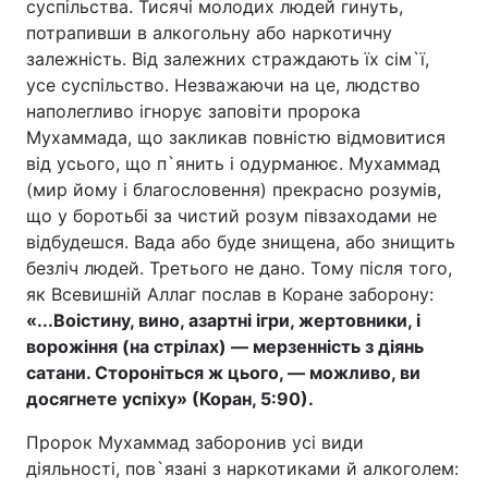
суспільства. Тисячі молодих людей гинуть,
потрапивши в алкогольну або наркотичну
залежність. Від залежних страждають їх сім`ї,
усе суспільство. Незважаючи на це, людство
наполегливо ігнорує заповіти пророка
Мухаммада, що закликав повністю відмовитися
від усього, що п`янить і одурманює. Мухаммад
(мир йому і благословення) прекрасно розумів,
що у боротьбі за чистий розум півзаходами не
відбудешся. Вада або буде знищена, або знищить
безліч людей. Третього не дано. Тому після того,
як Всевишній Аллаг послав в Коране заборону:
«...Воістину, вино, азартні ігри, жертовники, і
ворожіння (на стрілах) — мерзенність з діянь
сатани. Стороніться ж цього, — можливо, ви
досягнете успіху» (Коран, 5:90).
Пророк Мухаммад заборонив усі види
діяльності, пов`язані з наркотиками й алкоголем: