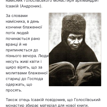
намісник Голосіївського монастиря архімандрит
Ісаакій (Андроник).
За словами
намісника, в день
кончини блаженної
потік людей
починається рано
вранці й не
припиняється до
пізнього вечора. Люди
несуть живі квіти і
щиро вірять, що за
молитвами блаженної
стариці до Господа
одержать, що
просять.
Також отець Ісаакій повідомив, що Голосіївський
монастир збирає матеріал для нової книги,