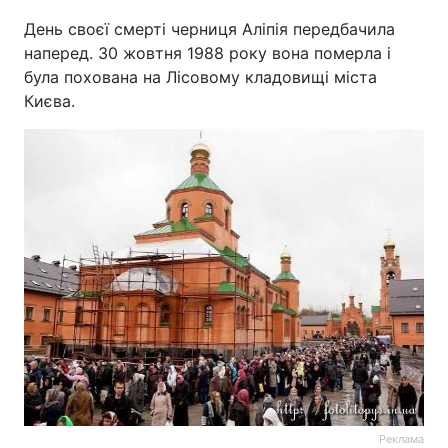
День своєї смерті черниця Аліпія передбачила
наперед. 30 жовтня 1988 року вона померла і
була похована на Лісовому кладовищі міста
Києва.
Реклама