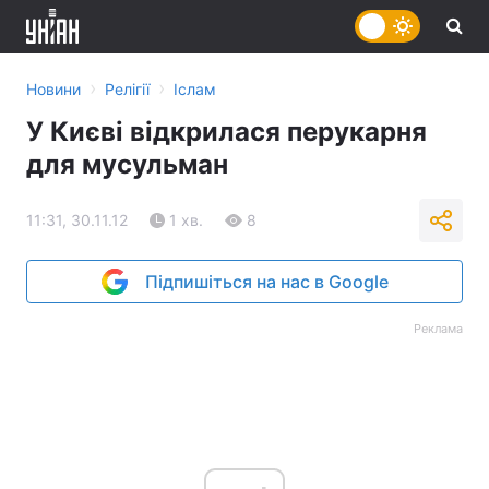
›
›
Новини
Релігії
Іслам
У Києві відкрилася перукарня
для мусульман
11:31, 30.11.12
1 хв.
8
Підпишіться на нас в Google
Реклама