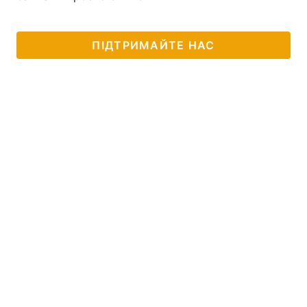
Лонгріди
ПІДТРИМАЙТЕ НАС
Відео з Youtube
Статті
Інтерв'ю
Думки
Архів
Вакансії
Контакти
Послуги