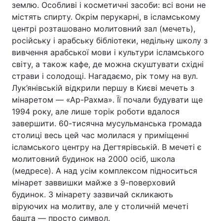
землю. Особливі і косметичні засоби: всі вони не
містять спирту. Окрім перукарні, в ісламському
центрі розташовано молитовний зал (мечеть),
російську і арабську бібліотеки, недільну школу з
Головна
Війна
вивчення арабської мови і культури ісламського
світу, а також кафе, де можна скуштувати східні
Україна
Політика
страви і солодощі. Нагадаємо, рік тому на вул.
Економіка
Світ
Лук’янівській відкрили першу в Києві мечеть з
мінаретом — «Ар-Рахма». Її почали будувати ще
Спорт
Наука
1994 року, але лише торік роботи вдалося
завершити. 60-тисячна мусульманська громада
Техно і зв'язок
Лайт
столиці весь цей час молилася у приміщенні
ісламського центру на Дегтярівській. В мечеті є
Зброя
Інциденти
молитовний будинок на 2000 осіб, школа
(медресе). А над усім комплексом підноситься
Здоров'я
Туризм
мінарет заввишки майже з 9-поверховий
будинок. З мінарету зазвичай скликають
Цікавинки
Погода
віруючих на молитву, але у столичній мечеті
Екологія
Регіони
башта — просто символ.