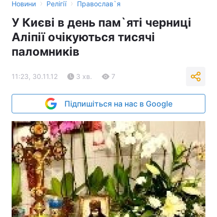
›
›
Новини
Релігії
Православ`я
У Києві в день пам`яті черниці
Аліпії очікуються тисячі
паломників
11:23, 30.11.12
3 хв.
7
Підпишіться на нас в Google