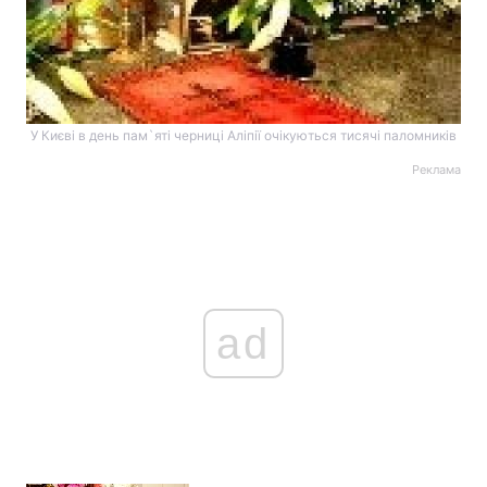
У Києві в день пам`яті черниці Аліпії очікуються тисячі паломників
Реклама
ad