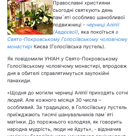
Православні християни
сьогодні святкують день
пам`яті особливо шанобливої
подвижниці -
черниці Аліпії
(Авдєєвої)
, яка покоїться
в
Свято-Покровському Голосіївському чоловічому
монастирі
Києва (Голосіївська пустель).
Як повідомили УНІАН у Свято-Покровському
Голосіївському чоловічому монастирі, впродовж
дня в обителі справлятимуться заупокійні
панахиди.
«Щодня до могили черниці Аліпії приходять сотні
людей. Але кожного місяця 30 числа –
особливий. За традицією, в Голосіївську пустель
приїжджають тисячі шанувальників пам`яті
матінки. До порожнього колодязя, як говорить
народна мудрість, люди не йдуть», - відзначив