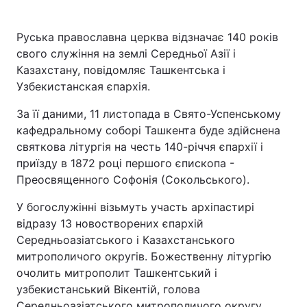
Руська православна церква відзначає 140 років
свого служіння на землі Середньої Азії і
Казахстану, повідомляє Ташкентська і
Узбекистанская єпархія.
За її даними, 11 листопада в Свято-Успенському
кафедральному соборі Ташкента буде здійснена
святкова літургія на честь 140-річчя єпархії і
приїзду в 1872 році першого єпископа -
Преосвященного Софонія (Сокольського).
У богослужінні візьмуть участь архіпастирі
відразу 13 новостворених єпархій
Середньоазіатського і Казахстанського
митрополичого округів. Божественну літургію
очолить митрополит Ташкентський і
узбекистанський Вікентій, голова
Середньоазіатського митрополичого округу.