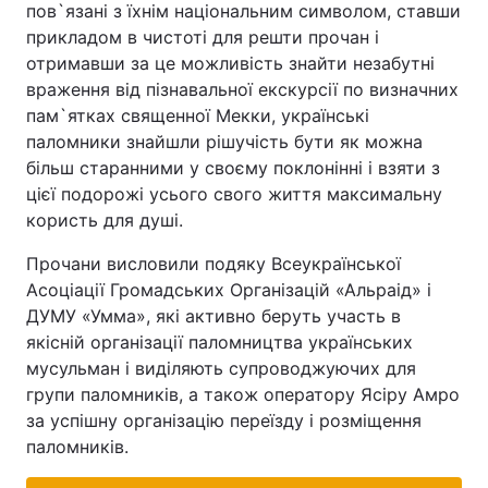
пов`язані з їхнім національним символом, ставши
прикладом в чистоті для решти прочан і
Лонгріди
отримавши за це можливість знайти незабутні
враження від пізнавальної екскурсії по визначних
Відео з Youtube
Статті
пам`ятках священної Мекки, українські
паломники знайшли рішучість бути як можна
Інтерв'ю
Думки
більш старанними у своєму поклонінні і взяти з
цієї подорожі усього свого життя максимальну
Архів
Вакансії
користь для душі.
Контакти
Прочани висловили подяку Всеукраїнської
Асоціації Громадських Організацій «Альраід» і
Послуги
ДУМУ «Умма», які активно беруть участь в
якісній організації паломництва українських
мусульман і виділяють супроводжуючих для
групи паломників, а також оператору Ясіру Амро
за успішну організацію переїзду і розміщення
паломників.