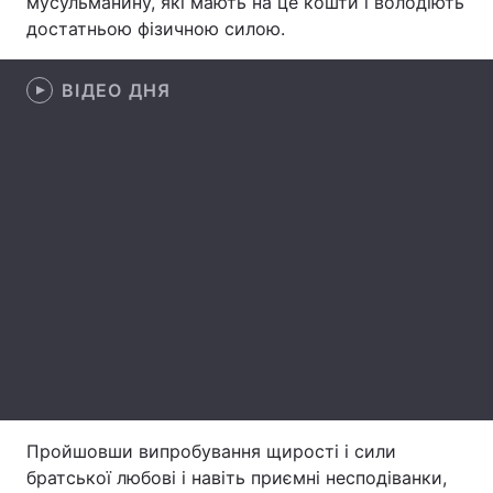
мусульманину, які мають на це кошти і володіють
достатньою фізичною силою.
ВІДЕО ДНЯ
Головна
Війна
Україна
Політика
Економіка
Світ
Спорт
Наука
Техно і зв'язок
Лайт
Зброя
Інциденти
Здоров'я
Туризм
Цікавинки
Погода
Пройшовши випробування щирості і сили
братської любові і навіть приємні несподіванки,
Екологія
Регіони