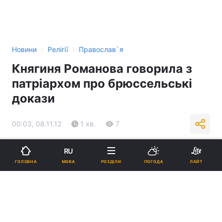
›
›
Новини
Релігії
Православ`я
Княгиня Романова говорила з
патріархом про брюссельські
докази
00:03, 08.11.12
1 хв.
7
Підпишіться на нас в Google
RU
МОВА
ГОЛОВНА
РОЗДІЛИ
ПОГОДА
ЛАЙТ
Реклама