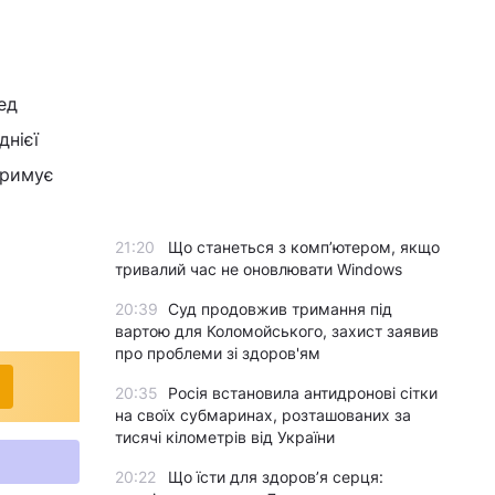
ед
днієї
тримує
21:20
Що станеться з комп’ютером, якщо
тривалий час не оновлювати Windows
20:39
Суд продовжив тримання під
вартою для Коломойського, захист заявив
про проблеми зі здоров'ям
20:35
Росія встановила антидронові сітки
на своїх субмаринах, розташованих за
тисячі кілометрів від України
20:22
Що їсти для здоров’я серця: