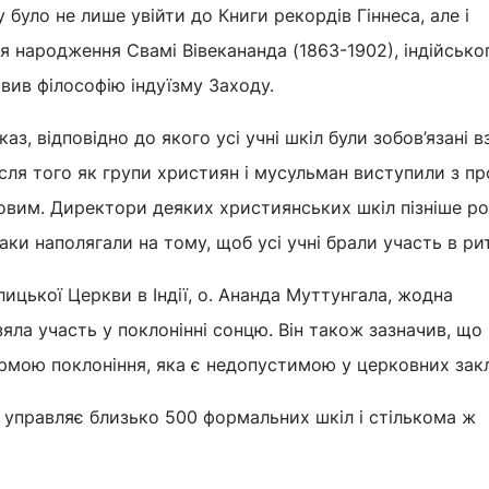
було не лише увійти до Книги рекордів Гіннеса, але і
ня народження Свамі Вівекананда (1863-1902), індійсько
вив філософію індуїзму Заходу.
аз, відповідно до якого усі учні шкіл були зобов’язані в
після того як групи християн і мусульман виступили з п
овим. Директори деяких християнських шкіл пізніше ро
ки наполягали на тому, щоб усі учні брали участь в рит
ицької Церкви в Індії, о. Ананда Муттунгала, жодна
яла участь у поклонінні сонцю. Він також зазначив, що
рмою поклоніння, яка є недопустимою у церковних зак
ї управляє близько 500 формальних шкіл і стількома ж