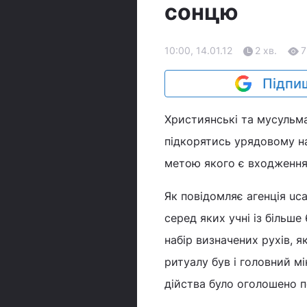
сонцю
10:00, 14.01.12
2 хв.
7
Підпиш
Християнські та мусульм
підкорятись урядовому на
метою якого є входження 
Як повідомляє агенція uca
серед яких учні із більш
набір визначених рухів, 
ритуалу був і головний м
дійства було оголошено п