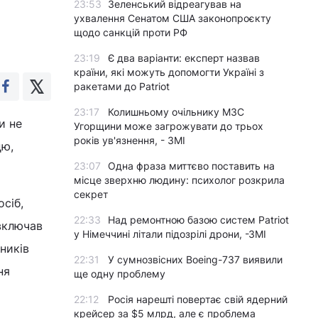
23:53
Зеленський відреагував на
ухвалення Сенатом США законопроєкту
щодо санкцій проти РФ
23:19
Є два варіанти: експерт назвав
країни, які можуть допомогти Україні з
ракетами до Patriot
23:17
Колишньому очільнику МЗС
и не
Угорщини може загрожувати до трьох
років ув'язнення, - ЗМІ
цю,
23:07
Одна фраза миттєво поставить на
місце зверхню людину: психолог розкрила
секрет
осіб,
22:33
Над ремонтною базою систем Patriot
 включав
у Німеччині літали підозрілі дрони, -ЗМІ
ників
22:31
У сумнозвісних Boeing-737 виявили
ня
ще одну проблему
22:12
Росія нарешті повертає свій ядерний
крейсер за $5 млрд, але є проблема