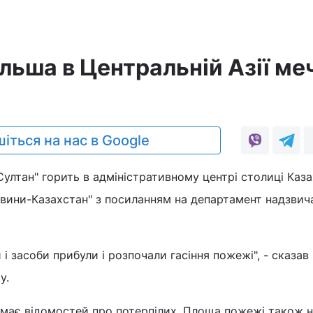
льша в Центральній Азії ме
іться на нас в Google
ултан" горить в адміністративному центрі столиці Каза
овини-Казахстан" з посиланням на департамент надзвич
 і засоби прибули і розпочали гасіння пожежі", - сказав
у.
має відомостей про потерпілих. Площа пожежі також 