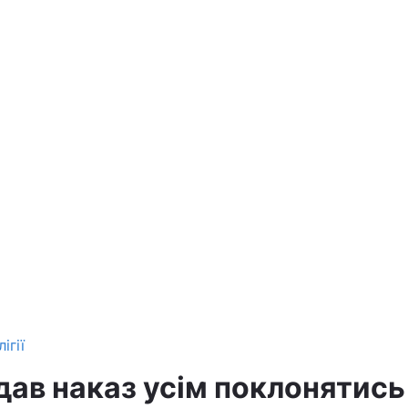
ігії
идав наказ усім поклонятись