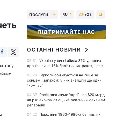
RU
+23
ПОСЛУГИ
четь
ПІДТРИМАЙТЕ НАС
ОСТАННІ НОВИНИ
05:31
Україна у липні збила 87% ударних
хстану,
дронів і лише 15% балістичних ракет, - звіт
айних
05:24
Бджоли орієнтуються не лише за
сонцем і запахом: у них знайшли ще один
"компас"
04:37
Росія платитиме Україні по $20 млрд
на рік: економіст оцінив реальний механізм
репарацій
04:22
Покоління 1960–1980-х бачить, як
не