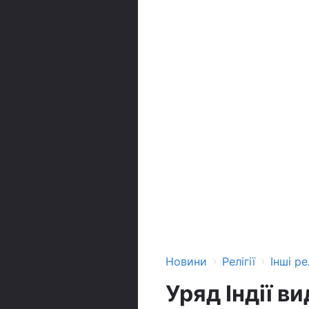
›
›
Новини
Релігії
Інші рел
Уряд Індії в