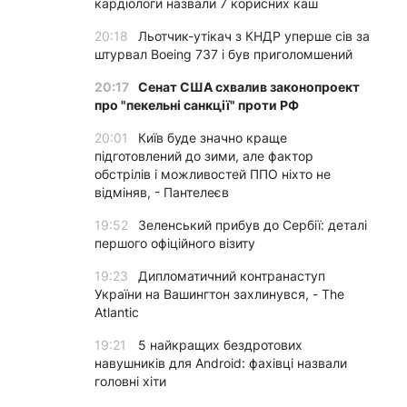
кардіологи назвали 7 корисних каш
20:18
Льотчик-утікач з КНДР уперше сів за
штурвал Boeing 737 і був приголомшений
20:17
Сенат США схвалив законопроект
про "пекельні санкції" проти РФ
20:01
Київ буде значно краще
підготовлений до зими, але фактор
обстрілів і можливостей ППО ніхто не
відміняв, - Пантелеєв
19:52
Зеленський прибув до Сербії: деталі
першого офіційного візиту
19:23
Дипломатичний контранаступ
України на Вашингтон захлинувся, - The
Atlantic
19:21
5 найкращих бездротових
навушників для Android: фахівці назвали
головні хіти