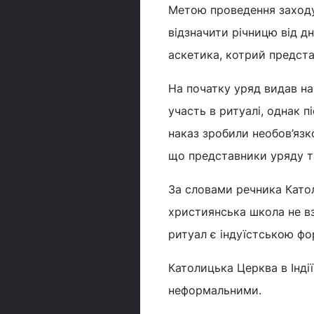
Метою проведення заходу 
відзначити річницю від д
аскетика, котрий предста
На початку уряд видав нак
участь в ритуалі, однак 
наказ зробили необов’язк
що представники уряду та
За словами речника Катол
християнська школа не вз
ритуал є індуїстською фо
Католицька Церква в Інді
неформальними.