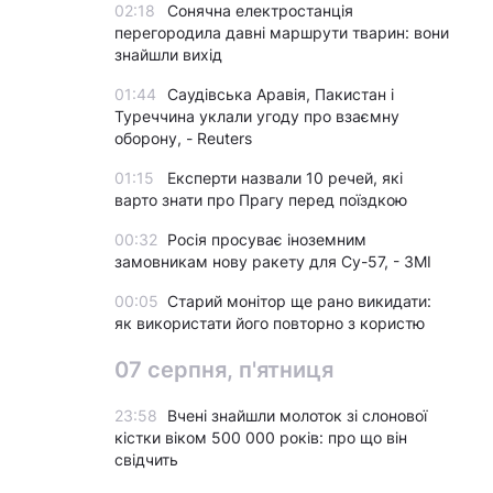
02:18
Сонячна електростанція
перегородила давні маршрути тварин: вони
знайшли вихід
01:44
Саудівська Аравія, Пакистан і
Туреччина уклали угоду про взаємну
оборону, - Reuters
01:15
Експерти назвали 10 речей, які
варто знати про Прагу перед поїздкою
00:32
Росія просуває іноземним
замовникам нову ракету для Су-57, - ЗМІ
00:05
Старий монітор ще рано викидати:
як використати його повторно з користю
07 серпня, п'ятниця
23:58
Вчені знайшли молоток зі слонової
кістки віком 500 000 років: про що він
свідчить