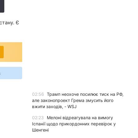
стану. Є
s
02:56
Трамп неохоче посилює тиск на РФ,
але законопроект Грема змусить його
вжити заходів, - WSJ
02:23
Мелоні відреагувала на вимогу
Іспанії щодо прикордонних перевірок у
Шенгені