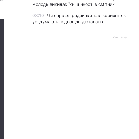
молодь викидає їхні цінності в смітник
03:10
Чи справді родзинки такі корисні, як
усі думають: відповідь дієтологів
Реклама