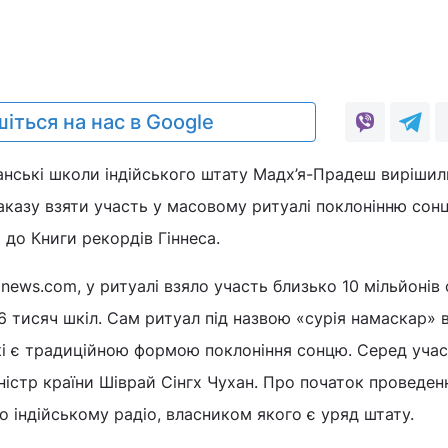
іться на нас в Google
анські школи індійського штату Мадх’я-Прадеш вирішил
казу взяти участь у масовому ритуалі поклонінню сон
до Книги рекордів Гіннеса.
news.com, у ритуалі взяло участь близько 10 мільйонів 
е 6 тисяч шкіл. Сам ритуал під назвою «сурія намаскар»
які є традиційною формою поклоніння сонцю. Серед учас
іністр країни Шіврай Сінгх Чухан. Про початок проведен
о індійському радіо, власником якого є уряд штату.