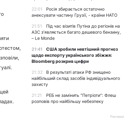
22:01
Росія збирається остаточно
го
анексувати частину Грузії, - країни НАТО
21:51
Під час візитів Путіна до регіонів на
АЗС з’являється багато дешевого бензину,
зяти
– Le Monde
ротестом,
21:41
США зробили невтішний прогноз
щодо експорту українського збіжжя:
зповіли,
Bloomberg розкрив цифри
уалі.
21:32
В результаті атаки РФ знищено
найбільший склад засобів індивідуального
захисту
 цей
21:21
РЕБ не замінить "Петріоти": Флеш
ладах.
розповів про найбільшу небезпеку
Реклама