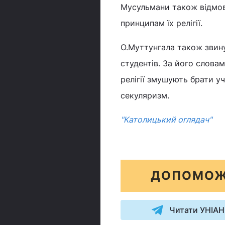
Мусульмани також відмови
принципам їх релігії.
О.Муттунгала також звину
студентів. За його словам
релігії змушують брати уч
секуляризм.
"Католицький оглядач"
ДОПОМОЖ
Читати УНІАН