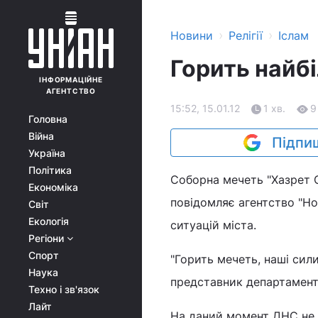
›
›
Новини
Релігії
Іслам
Горить найбі
ІНФОРМАЦІЙНЕ
АГЕНТСТВО
15:52, 15.01.12
1 хв.
9
Головна
Війна
Підпиш
Україна
Політика
Соборна мечеть "Хазрет С
Економіка
повідомляє агентство "Н
Світ
Екологія
ситуацій міста.
Регіони
Спорт
"Горить мечеть, наші сили
Наука
представник департамент
Техно і зв'язок
Лайт
На даний момент ДНС не 