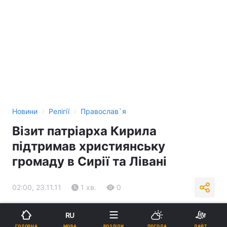
›
›
Новини
Релігії
Православ`я
Візит патріарха Кирила
підтримав християнську
громаду в Сирії та Лівані
02:00, 23.11.11
1 хв.
0
Підпишіться на нас в Google
RU
МОВА
ГОЛОВНА
РОЗДІЛИ
ПОГОДА
ЛАЙТ