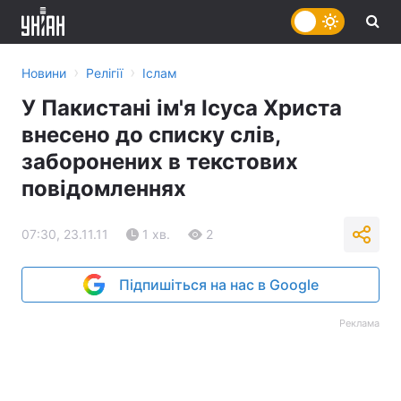
›
›
Новини
Релігії
Іслам
У Пакистані ім'я Ісуса Христа
внесено до списку слів,
заборонених в текстових
повідомленнях
07:30, 23.11.11
1 хв.
2
Підпишіться на нас в Google
Реклама