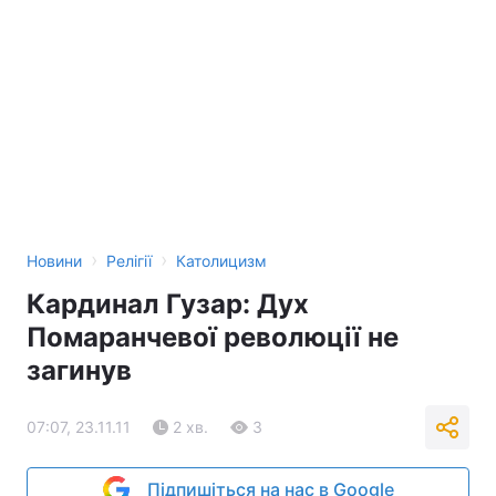
Тема оформлення
›
›
Новини
Релігії
Католицизм
Кардинал Гузар: Дух
Помаранчевої революції не
загинув
07:07, 23.11.11
2 хв.
3
Підпишіться на нас в Google