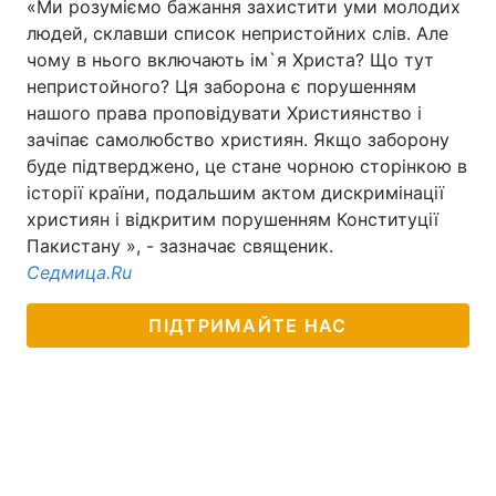
«Ми розуміємо бажання захистити уми молодих
людей, склавши список непристойних слів. Але
чому в нього включають ім`я Христа? Що тут
непристойного? Ця заборона є порушенням
Головна
Війна
нашого права проповідувати Християнство і
зачіпає самолюбство християн. Якщо заборону
Україна
Політика
буде підтверджено, це стане чорною сторінкою в
історії країни, подальшим актом дискримінації
Економіка
Світ
християн і відкритим порушенням Конституції
Спорт
Наука
Пакистану », - зазначає священик.
Седмица.Ru
Техно і зв'язок
Лайт
ПІДТРИМАЙТЕ НАС
Зброя
Інциденти
Здоров'я
Туризм
Цікавинки
Погода
Екологія
Регіони