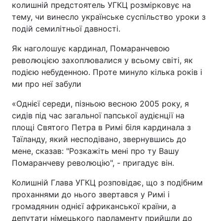
колишній предстоятель УГКЦ розмірковує на
тему, чи винесло українське суспільство уроки з
подій семилітньої давності.
Як наголошує кардинал, Помаранчевою
революцією захоплювалися у всьому світі, як
подією небуденною. Проте минуло кілька років і
ми про неї забули
«Однієї середи, пізньою весною 2005 року, я
сидів під час загальної папської аудієнції на
площі Святого Петра в Римі біля кардинала з
Таїланду, який несподівано, звернувшись до
мене, сказав: "Розкажіть мені про ту Вашу
Помаранчеву революцію", - пригадує він.
Колишній Глава УГКЦ розповідає, що з подібним
проханнями до нього звертався у Римі і
громадянин однієї африканської країни, а
депутати німецького парламенту прийшли до