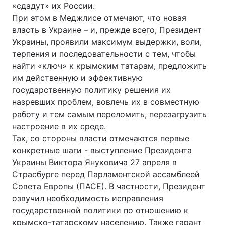
«сдадут» их России.
При этом в Меджлисе отмечают, что новая
Лонгріди
власть в Украине – и, прежде всего, Президент
Украины, проявили максимум выдержки, воли,
Відео з Youtube
Статті
терпения и последовательности с тем, чтобы
найти «ключ» к крымским татарам, предложить
Інтерв'ю
Думки
им действенную и эффективную
государственную политику решения их
Архів
Вакансії
назревших проблем, вовлечь их в совместную
работу и тем самым переломить, перезагрузить
Контакти
настроение в их среде.
Послуги
Так, со стороны власти отмечаются первые
конкретные шаги - выступление Президента
Украины Виктора Януковича 27 апреля в
Страсбурге перед Парламентской ассамблеей
Совета Европы (ПАСЕ). В частности, Президент
озвучил необходимость исправления
государственной политики по отношению к
крымско-татарскому населению. Также гарант