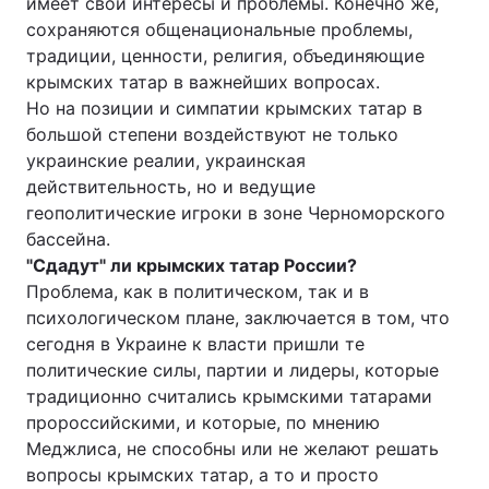
имеет свои интересы и проблемы. Конечно же,
сохраняются общенациональные проблемы,
традиции, ценности, религия, объединяющие
крымских татар в важнейших вопросах.
Головна
Війна
Но на позиции и симпатии крымских татар в
большой степени воздействуют не только
Україна
Політика
украинские реалии, украинская
действительность, но и ведущие
Економіка
Світ
геополитические игроки в зоне Черноморского
бассейна.
Спорт
Наука
"Сдадут" ли крымских татар России?
Техно і зв'язок
Лайт
Проблема, как в политическом, так и в
психологическом плане, заключается в том, что
Зброя
Інциденти
сегодня в Украине к власти пришли те
политические силы, партии и лидеры, которые
Здоров'я
Туризм
традиционно считались крымскими татарами
пророссийскими, и которые, по мнению
Цікавинки
Погода
Меджлиса, не способны или не желают решать
вопросы крымских татар, а то и просто
Екологія
Регіони