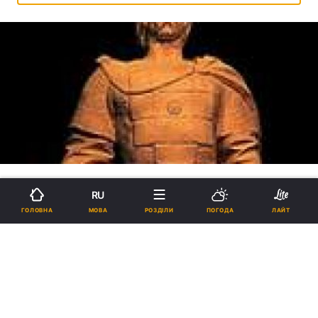
RU
МОВА
ГОЛОВНА
РОЗДІЛИ
ПОГОДА
ЛАЙТ
Первое крещение Руси и
убийство князя Аскольда:
церковно-историческая память
15:39, 12.05.2010
25 хв.
3266