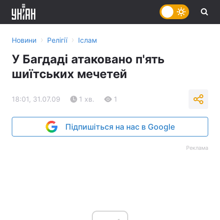
›
›
Новини
Релігії
Іслам
У Багдаді атаковано п'ять
шиїтських мечетей
18:01, 31.07.09
1 хв.
1
Підпишіться на нас в Google
Реклама