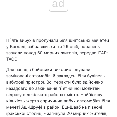
ad
П`ять вибухів пролунали біля шиїтських мечетей
у Багдаді, забравши життя 29 осіб, поранень
зазнали понад 60 мирних жителів, передає ІТАР-
ТАСС.
Для нападів бойовики використовували
заміновані автомобілі й закладені біля будівель
вибухові пристрої. Всі теракти було здійснено
незадовго до закінчення п`ятничної молитви
відразу в декількох районах міста. Найбільшу
кількість жертв спричинив вибух автомобіля біля
мечеті Аш-Шруфі в районі Еш-Шааб на півночі
іракської столиці - загинули 20 мирних жителів,