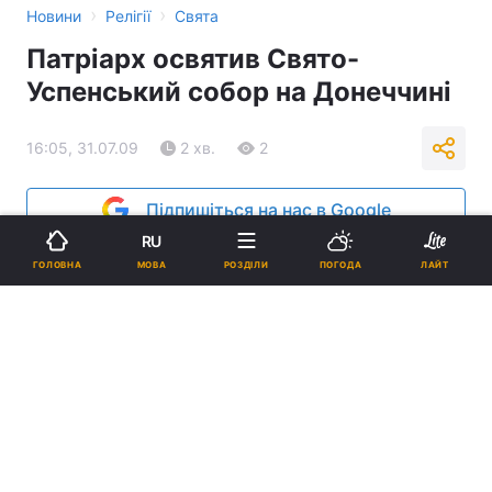
›
›
Новини
Релігії
Свята
Патріарх освятив Свято-
Успенський собор на Донеччині
16:05, 31.07.09
2 хв.
2
Підпишіться на нас в Google
RU
Реклама
МОВА
ГОЛОВНА
РОЗДІЛИ
ПОГОДА
ЛАЙТ
ad