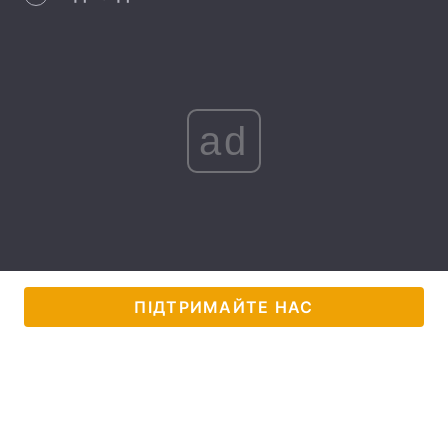
Лонгріди
Відео з Youtube
Статті
ad
Інтерв'ю
Думки
Архів
Вакансії
Контакти
Послуги
ПІДТРИМАЙТЕ НАС