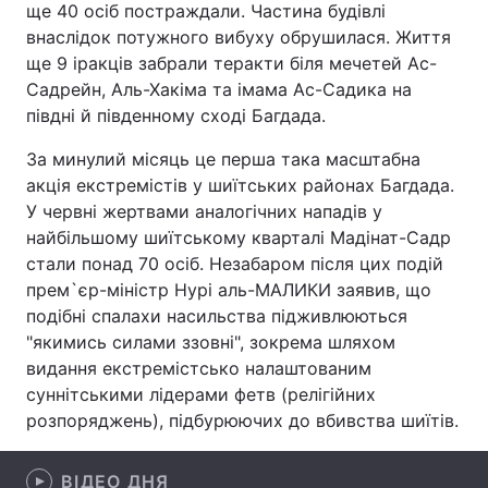
ще 40 осіб постраждали. Частина будівлі
внаслідок потужного вибуху обрушилася. Життя
ще 9 іракців забрали теракти біля мечетей Ас-
Садрейн, Аль-Хакіма та імама Ас-Садика на
Головна
Війна
півдні й південному сході Багдада.
Україна
Політика
За минулий місяць це перша така масштабна
акція екстремістів у шиїтських районах Багдада.
Економіка
Світ
У червні жертвами аналогічних нападів у
найбільшому шиїтському кварталі Мадінат-Садр
Спорт
Наука
стали понад 70 осіб. Незабаром після цих подій
Техно і зв'язок
Лайт
прем`єр-міністр Нурі аль-МАЛИКИ заявив, що
подібні спалахи насильства підживлюються
Зброя
Інциденти
"якимись силами ззовні", зокрема шляхом
видання екстремістсько налаштованим
Здоров'я
Туризм
суннітськими лідерами фетв (релігійних
розпоряджень), підбурюючих до вбивства шиїтів.
Цікавинки
Погода
Екологія
Регіони
ВІДЕО ДНЯ