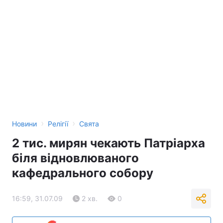
›
›
Новини
Релігії
Свята
2 тис. мирян чекають Патріарха
біля відновлюваного
кафедрального собору
16:59, 31.07.09
2 хв.
0