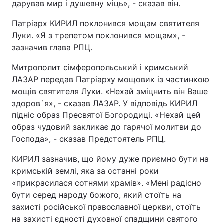
дарував мир і душевну міць», - сказав він.
Патріарх КИРИЛ поклонився мощам святителя
Луки. «Я з трепетом поклонився мощам», -
зазначив глава РПЦ.
Митрополит сімферопольський і кримський
ЛАЗАР передав Патріарху мощовик із частинкою
мощів святителя Луки. «Нехай зміцнить він Ваше
здоров`я», - сказав ЛАЗАР. У відповідь КИРИЛ
підніс образ Пресвятої Богородиці. «Нехай цей
образ чудовий закликає до гарячої молитви до
Господа», - сказав Предстоятель РПЦ.
КИРИЛ зазначив, що йому дуже приємно бути на
кримській землі, яка за останні роки
«прикрасилася сотнями храмів». «Мені радісно
бути серед народу божого, який стоїть на
захисті російської православної церкви, стоїть
на захисті єдності духовної спадщини святого