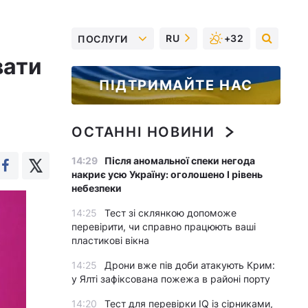
RU
+32
ПОСЛУГИ
вати
ПІДТРИМАЙТЕ НАС
ОСТАННІ НОВИНИ
14:29
Після аномальної спеки негода
накриє усю Україну: оголошено І рівень
небезпеки
14:25
Тест зі склянкою допоможе
перевірити, чи справно працюють ваші
пластикові вікна
14:25
Дрони вже пів доби атакують Крим:
у Ялті зафіксована пожежа в районі порту
14:20
Тест для перевірки IQ із сірниками,