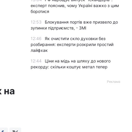
експерт пояснив, чому Україні важко з цим
боротися
12:53
Блокування портів вже призвело до
зупинки підприємств, - ЗМІ
12:46
Як очистити скло духовки без
розбирання: експерти розкрили простий
лайфхак
12:44
Ціни на мідь на шляху до нового
рекорду: скільки коштує метал тепер
Реклама
к на