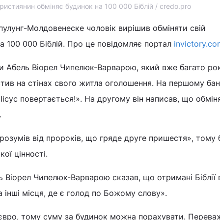
християнин обміняє будинок на 100 000 Біблій / credo.pro
пулунг-Молдовенеске чоловік вирішив обміняти свій
 100 000 Біблій. Про це повідомляє портал
invictory.co
и Абель Віорел Чипелюк-Варварою, який вже багато рок
істив на стінах свого житла оголошення. На першому бан
 Іісус повертається!». На другому він написав, що обмін
.
зрозумів від пророків, що гряде друге пришестя», тому 
кої цінності.
ль Віорел Чипелюк-Варварою сказав, що отримані Біблії 
 інші місця, де є голод по Божому слову».
 євро, тому суму за будинок можна порахувати. Перева