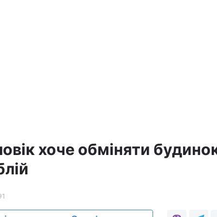
ловік хоче обміняти будино
блій
91