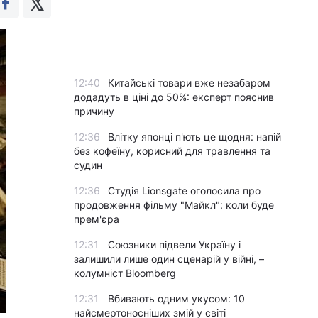
12:40
Китайські товари вже незабаром
додадуть в ціні до 50%: експерт пояснив
причину
12:36
Влітку японці п'ють це щодня: напій
без кофеїну, корисний для травлення та
судин
12:36
Студія Lionsgate оголосила про
продовження фільму "Майкл": коли буде
прем'єра
12:31
Союзники підвели Україну і
залишили лише один сценарій у війні, –
колумніст Bloomberg
12:31
Вбивають одним укусом: 10
найсмертоносніших змій у світі