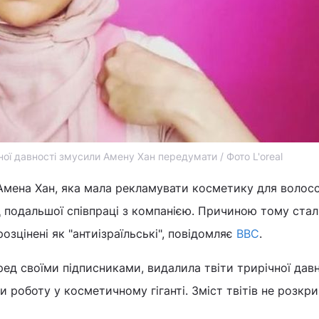
чної давності змусили Амену Хан передумати / Фото L'oreal
Амена Хан, яка мала рекламувати косметику для волосся
ід подальшої співпраці з компанією. Причиною тому ста
 розцінені як "антиізраїльські", повідомляє
ВВС
.
ед своїми підписниками, видалила твіти трирічної давн
 роботу у косметичному гіганті. Зміст твітів не розкри