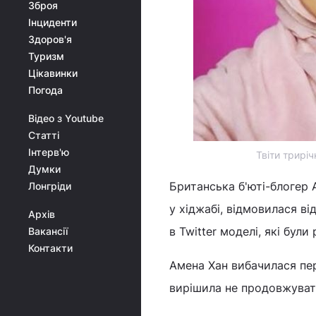
Зброя
Інциденти
Здоров'я
Туризм
Цікавинки
Погода
Відео з Youtube
Статті
Інтерв'ю
Твіти трирі
Думки
Британська б'юті-блогер 
Лонгріди
у хіджабі, відмовилася в
Архів
в Twitter моделі, які були
Вакансії
Контакти
Амена Хан вибачилася пер
вирішила не продовжувати