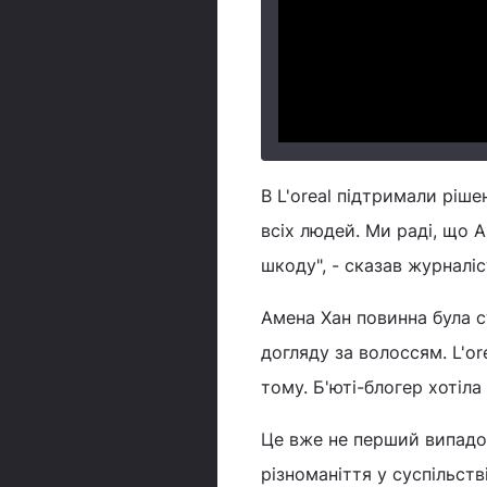
В L'oreal підтримали ріше
всіх людей. Ми раді, що А
шкоду", - сказав журналіс
Амена Хан повинна була с
догляду за волоссям. L'or
тому. Б'юті-блогер хотіла
Це вже не перший випадок
різноманіття у суспільств