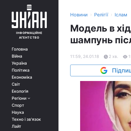
›
›
Новини
Релігії
Іслам
Модель в хі
ІНФОРМАЦІЙНЕ
шампунь піс
АГЕНТСТВО
Головна
Війна
11:59, 24.01.18
2 хв.
1
Україна
Підпиш
Політика
Економіка
Світ
Екологія
Регіони
Спорт
Наука
Техно і зв'язок
Лайт