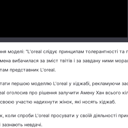
Video
ння моделі: "L'oreal слідує принципам толерантності та 
мена вибачилася за зміст твітів і за завдану ними мора
там представник L'oreal.
тати першою моделлю L'oreal у хіджабі, рекламуючи за
eal оголосив про рішення залучити Амену Хан всього кіл
 своєю участю надихнути жінок, які носять хіджаб.
, коли спроби L'oreal просувати у своїй діяльності при
і зазнають невдачі.