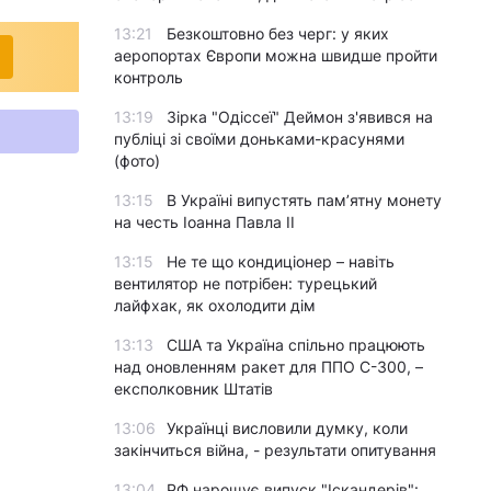
13:21
Безкоштовно без черг: у яких
аеропортах Європи можна швидше пройти
контроль
13:19
Зірка "Одіссеї" Деймон з'явився на
публіці зі своїми доньками-красунями
(фото)
13:15
В Україні випустять пам’ятну монету
на честь Іоанна Павла II
13:15
Не те що кондиціонер – навіть
вентилятор не потрібен: турецький
лайфхак, як охолодити дім
13:13
США та Україна спільно працюють
над оновленням ракет для ППО С-300, –
експолковник Штатів
13:06
Українці висловили думку, коли
закінчиться війна, - результати опитування
13:04
РФ нарощує випуск "Іскандерів":