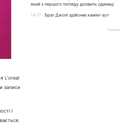
який з першого погляду долають одиниці
14:17
Брат Джолі здійснив камінг-аут
Реклама
 L'oreal
ли записи
ості і
вається.