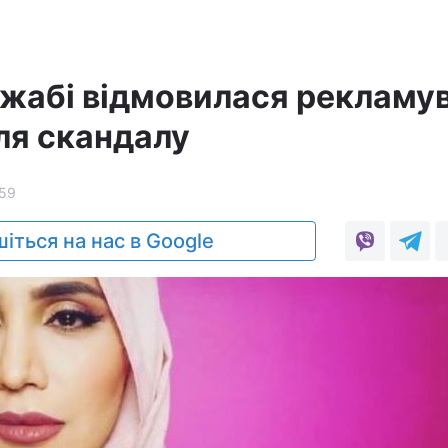
джабі відмовилася рекламу
ля скандалу
59
іться на нас в Google