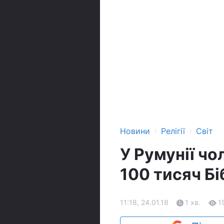
›
›
Новини
Релігії
Світ
У Румунії чо
100 тисяч Бі
11:18, 24.01.18
1 хв.
1