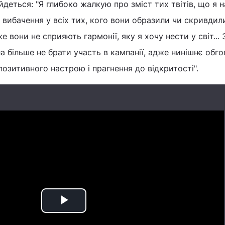
m йдеться: "Я глибоко жалкую про зміст тих твітів, що я 
 вибачення у всіх тих, кого вони образили чи скривдили.
е вони не сприяють гармонії, яку я хочу нести у світ... 
 більше не брати участь в кампанії, адже нинішнє обг
 позитивного настрою і прагнення до відкритості".
Play