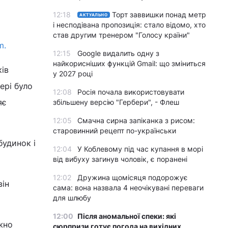
12:18
Торт заввишки понад метр
АКТУАЛЬНО
і несподівана пропозиція: стало відомо, хто
став другим тренером "Голосу країни"
m.
12:15
Google видалить одну з
найкорисніших функцій Gmail: що зміниться
ів
у 2027 році
ері було
12:08
Росія почала використовувати
яє
збільшену версію "Гербери", - Флеш
12:05
Смачна сирна запіканка з рисом:
старовинний рецепт по-українськи
будинок і
12:04
У Коблевому під час купання в морі
від вибуху загинув чоловік, є поранені
12:02
Дружина щомісяця подорожує
він
сама: вона назвала 4 неочікувані переваги
для шлюбу
12:00
Після аномальної спеки: які
жно
сюрпризи готує погода на вихідних