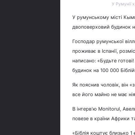
У Румунії 
У румунському місті Кым
двоповерховий будинок на
Господар румунської вілл
проживає в Іспанії, розм
написано: «Будьте готові!
будинок на 100 000 Біблій
Як пояснив чоловік, він «
все його майно не має нія
В інтерв'ю Monitorul, Аве
повезе в країни Африки та
«Біблія коштує близько 1