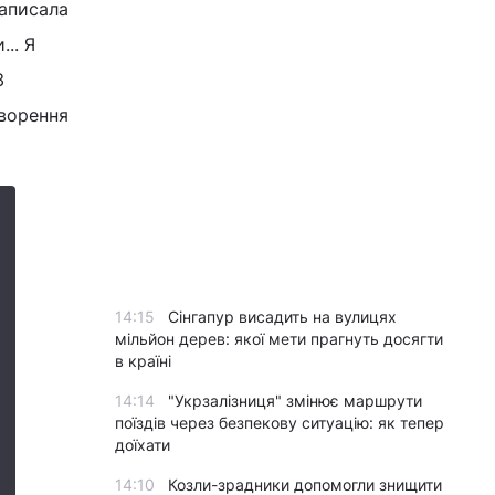
написала
.. Я
З
оворення
14:15
Сінгапур висадить на вулицях
мільйон дерев: якої мети прагнуть досягти
в країні
14:14
"Укрзалізниця" змінює маршрути
поїздів через безпекову ситуацію: як тепер
доїхати
14:10
Козли-зрадники допомогли знищити