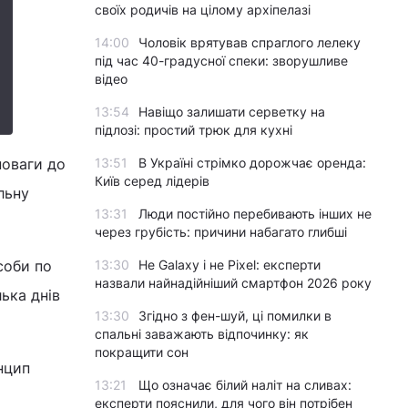
своїх родичів на цілому архіпелазі
14:00
Чоловік врятував спраглого лелеку
під час 40-градусної спеки: зворушливе
відео
13:54
Навіщо залишати серветку на
підлозі: простий трюк для кухні
поваги до
13:51
В Україні стрімко дорожчає оренда:
Київ серед лідерів
льну
13:31
Люди постійно перебивають інших не
через грубість: причини набагато глибші
соби по
13:30
Не Galaxy і не Pixel: експерти
назвали найнадійніший смартфон 2026 року
ька днів
13:30
Згідно з фен-шуй, ці помилки в
спальні заважають відпочинку: як
покращити сон
нцип
13:21
Що означає білий наліт на сливах:
експерти пояснили, для чого він потрібен