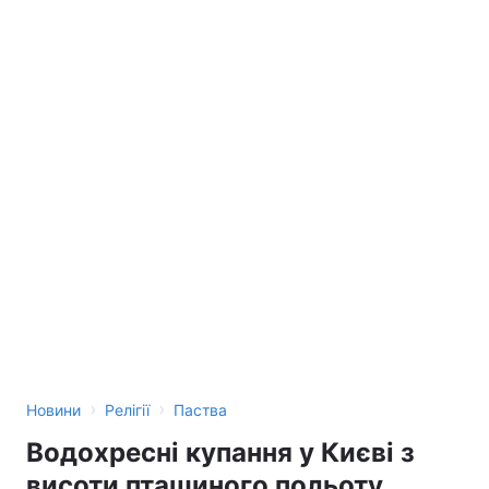
›
›
Новини
Релігії
Паства
Водохресні купання у Києві з
висоти пташиного польоту