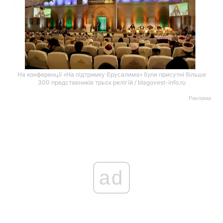
На конференції «На підтримку Єрусалима» були присутні більше
300 представників трьох релігій / blagovest-info.ru
Реклама
ad