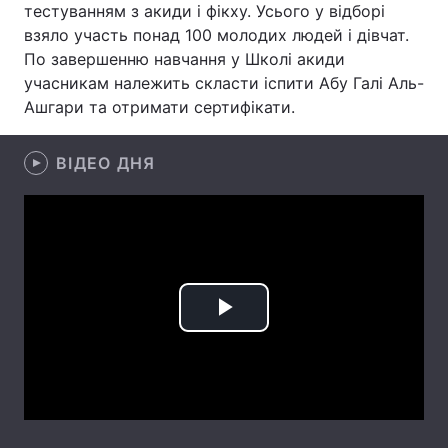
тестуванням з акиди і фікху. Усього у відборі
взяло участь понад 100 молодих людей і дівчат.
Лонгріди
По завершенню навчання у Школі акиди
учасникам належить скласти іспити Абу Галі Аль-
Відео з Youtube
Статті
Ашгари та отримати сертифікати.
Інтерв'ю
Думки
ВІДЕО ДНЯ
Архів
Вакансії
Контакти
Послуги
Play
Video