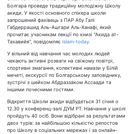
Болгара проведе традиційну молодіжну Школу
акиди. У якості основного спікера школи
запрошений фахівець з ПАР Абу Галі
Головна
Війна
Габдеррашид Аль-Ашгари Аль-Ханафі, який
прочитає учасникам лекції по книзі "Акида ат-
Україна
Політика
Тахавийя", повідомляє
Islam-today
.
Економіка
Світ
У вільний від навчання час молодих людей
чекають активні розваги на свіжому повітрі,
Спорт
Наука
спортивні змагання, колективні намази у Білій
мечеті, екскурсії по Болгарському заповіднику,
Техно і зв'язок
Лайт
зустрічі з шейхом Абдраззаком Ассаади та
іншими почесними гостями.
Зброя
Інциденти
Відкриття Школи акиди відбудеться 31 січня о
Здоров'я
Туризм
12.30 у конференц-залі ДУМ РТ. Навчання у школі
пройдуть 40 осіб. Вони відібрані за результатами
Цікавинки
Погода
двох турів: за найбільшою кількістю репостов
про Школу в соціальних мережах і за онлайн-
Екологія
Регіони