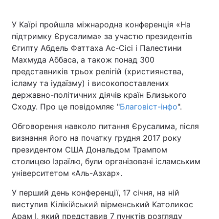
У Каїрі пройшла міжнародна конференція «На
підтримку Єрусалима» за участю президентів
Єгипту Абдель Фаттаха Ас-Сісі і Палестини
Махмуда Аббаса, а також понад 300
представників трьох релігій (християнства,
ісламу та іудаїзму) і високопоставлених
державно-політичних діячів країн Близького
Сходу. Про це повідомляє "
Благовіст-інфо
".
Обговорення навколо питання Єрусалима, після
визнання його на початку грудня 2017 року
президентом США Дональдом Трампом
столицею Ізраїлю, були організовані ісламським
університетом «Аль-Азхар».
У перший день конференції, 17 січня, на ній
виступив Кілікійський вірменський Католикос
Арам I, який представив 7 пунктів розгляду