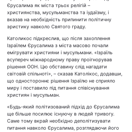
Єрусалима як міста трьох релігій –
християнства, мусульманства та іудаїзму, і
вказав на необхідність припинити політичну
эристику навколо Святого граду.
Католикос підкреслив, що після захоплення
Ізраїлем Єрусалима з міста масово почали
емігрувати християни і мусульмани. «Ізраїль
всупереч міжнародному праву проігнорував
рішення ООН. Цю обставину слід нагадати
світовій спільноті», – сказав Католікос, додавши,
що одностороннє рішення Ізраїлю не сприяло
миру і поставило під питання співіснування
християн і мусульман.
«Будь-який політизований підхід до Єрусалима
ще більше посилює існуючу в людей тривогу.
Саме тому вкрай необхідно деполітизувати
питання навколо Єрусалима, розглядаючи його