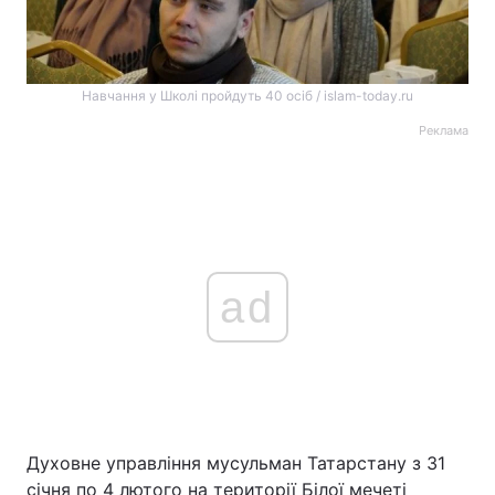
Навчання у Школі пройдуть 40 осіб / islam-today.ru
Реклама
ad
Духовне управління мусульман Татарстану з 31
січня по 4 лютого на території Білої мечеті