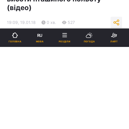
(відео)
19:09, 19.01.18
0 хв.
527
RU
Підпишіться на нас в Google
МОВА
ГОЛОВНА
РОЗДІЛИ
ПОГОДА
ЛАЙТ
Водохресні купання у Києві проходили на Оболонській набережній /
youtube.com
Реклама