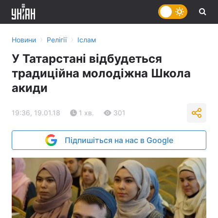
›
›
Новини
Релігії
Іслам
У Татарстані відбудеться
традиційна молодіжна Школа
акиди
19:36, 19.01.18
1 хв.
301
Підпишіться на нас в Google