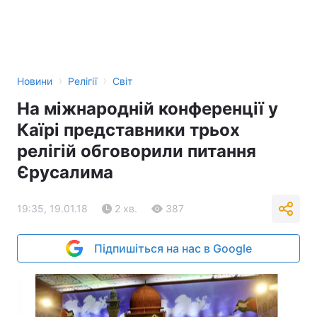
›
›
Новини
Релігії
Світ
На міжнародній конференції у
Каїрі представники трьох
релігій обговорили питання
Єрусалима
19:35, 19.01.18
2 хв.
387
Підпишіться на нас в Google