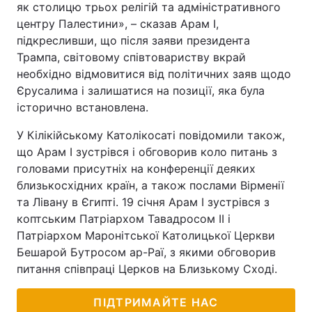
як столицю трьох релігій та адміністративного
центру Палестини», – сказав Арам I,
підкресливши, що після заяви президента
Трампа, світовому співтовариству вкрай
необхідно відмовитися від політичних заяв щодо
Єрусалима і залишатися на позиції, яка була
історично встановлена.
У Кілікійському Католікосаті повідомили також,
що Арам I зустрівся і обговорив коло питань з
головами присутніх на конференції деяких
близькосхідних країн, а також послами Вірменії
та Лівану в Єгипті. 19 січня Арам I зустрівся з
коптським Патріархом Тавадросом II і
Патріархом Маронітської Католицької Церкви
Бешарой Бутросом ар-Раї, з якими обговорив
питання співпраці Церков на Близькому Сході.
ПІДТРИМАЙТЕ НАС