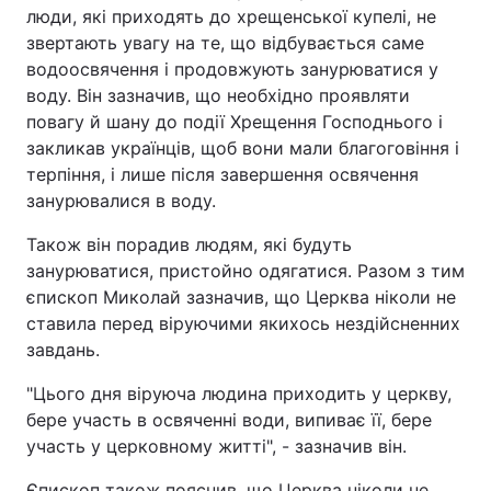
люди, які приходять до хрещенської купелі, не
звертають увагу на те, що відбувається саме
водоосвячення і продовжують занурюватися у
воду. Він зазначив, що необхідно проявляти
повагу й шану до події Хрещення Господнього і
закликав українців, щоб вони мали благоговіння і
терпіння, і лише після завершення освячення
занурювалися в воду.
Також він порадив людям, які будуть
занурюватися, пристойно одягатися. Разом з тим
єпископ Миколай зазначив, що Церква ніколи не
ставила перед віруючими якихось нездійсненних
завдань.
"Цього дня віруюча людина приходить у церкву,
бере участь в освяченні води, випиває її, бере
участь у церковному житті", - зазначив він.
Єпископ також пояснив, що Церква ніколи не