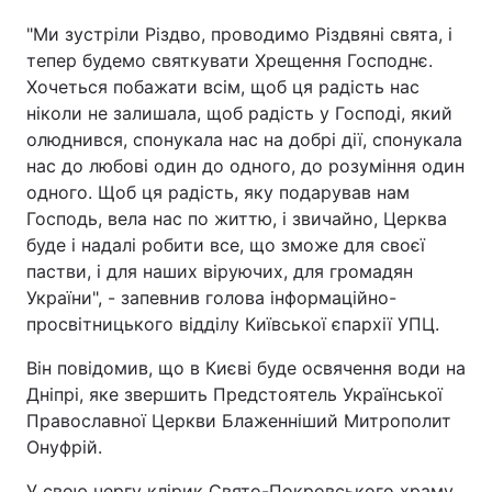
"Ми зустріли Різдво, проводимо Різдвяні свята, і
тепер будемо святкувати Хрещення Господнє.
Хочеться побажати всім, щоб ця радість нас
ніколи не залишала, щоб радість у Господі, який
олюднився, спонукала нас на добрі дії, спонукала
нас до любові один до одного, до розуміння один
одного. Щоб ця радість, яку подарував нам
Господь, вела нас по життю, і звичайно, Церква
буде і надалі робити все, що зможе для своєї
пастви, і для наших віруючих, для громадян
України", - запевнив голова інформаційно-
просвітницького відділу Київської єпархії УПЦ.
Він повідомив, що в Києві буде освячення води на
Дніпрі, яке звершить Предстоятель Української
Православної Церкви Блаженніший Митрополит
Онуфрій.
У свою чергу клірик Свято-Покровського храму