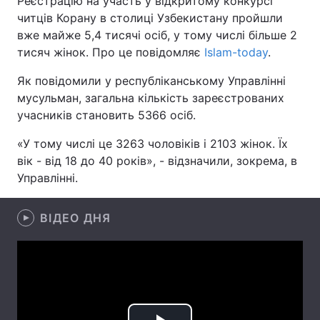
Реєстрацію на участь у відкритому конкурсі
читців Корану в столиці Узбекистану пройшли
вже майже 5,4 тисячі осіб, у тому числі більше 2
тисяч жінок. Про це повідомляє
Islam-today
.
Головна
Війна
Як повідомили у республіканському Управлінні
Україна
Політика
мусульман, загальна кількість зареєстрованих
учасників становить 5366 осіб.
Економіка
Світ
«У тому числі це 3263 чоловіків і 2103 жінок. Їх
Спорт
Наука
вік - від 18 до 40 років», - відзначили, зокрема, в
Управлінні.
Техно і зв'язок
Лайт
ВІДЕО ДНЯ
Зброя
Інциденти
Здоров'я
Туризм
Цікавинки
Погода
Екологія
Регіони