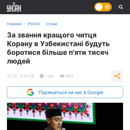
›
›
Новини
Релігії
Іслам
За звання кращого читця
Корану в Узбекистані будуть
боротися більше п'яти тисяч
людей
21:31, 17.01.18
1 хв.
452
Підпишіться на нас в Google