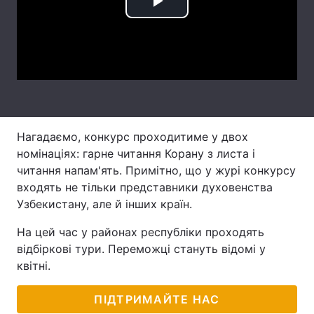
Play
Лонгріди
Video
Відео з Youtube
Статті
Інтерв'ю
Думки
Архів
Вакансії
Нагадаємо, конкурс проходитиме у двох
номінаціях: гарне читання Корану з листа і
Контакти
читання напам'ять. Примітно, що у журі конкурсу
входять не тільки представники духовенства
Послуги
Узбекистану, але й інших країн.
На цей час у районах республіки проходять
відбіркові тури. Переможці стануть відомі у
квітні.
ПІДТРИМАЙТЕ НАС