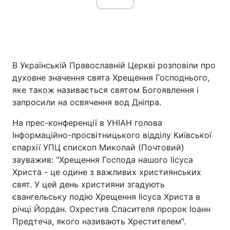
В Українській Православній Церкві розповіли про
духовне значення свята Хрещення Господнього,
яке також називається святом Богоявлення і
запросили на освячення вод Дніпра.
На прес-конференції в УНІАН голова
Інформаційно-просвітницького відділу Київської
єпархії УПЦ єпископ Миколай (Почтовий)
зауважив: "Хрещення Господа нашого Іісуса
Христа - це одине з важливих християнських
свят. У цей день християни згадують
євангельську подію Хрещення Іісуса Христа в
річці Йордан. Охрестив Спасителя пророк Іоанн
Предтеча, якого називають Хрестителем".