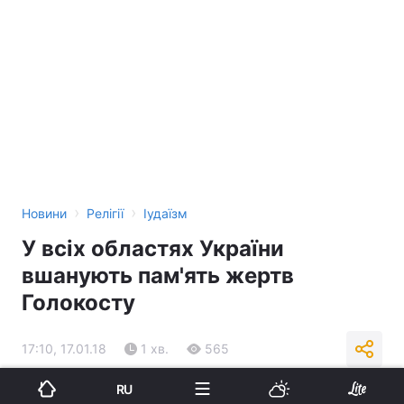
›
›
Новини
Релігії
Іудаїзм
У всіх областях України
вшанують пам'ять жертв
Голокосту
17:10, 17.01.18
1 хв.
565
RU
Підпишіться на нас в Google