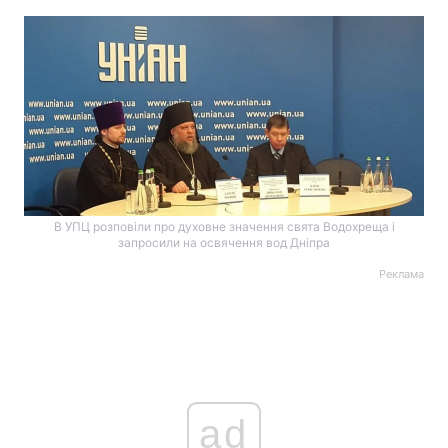
В УПЦ розповіли про духовне значення свята Водохреща і
запросили на освячення вод Дніпра
Реклама
ad