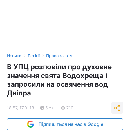
›
›
Новини
Релігії
Православ`я
В УПЦ розповіли про духовне
значення свята Водохреща і
запросили на освячення вод
Дніпра
18:57, 17.01.18
5 хв.
710
Підпишіться на нас в Google