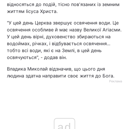
відносяться до подій, тісно пов'язаних із земним
життям Іісуса Христа.
"У цей день Церква звершує освячення води. Це
освячення особливе й має назву Великої Агіасми.
У цей день вірні, духовенство збираються на
водоймах, річках, і відбувається освячення...
тобто всі води, які є на Землі, в цей день
освячуються", - додав він.
Владика Миколай відзначив, що цього дня
людина здатна направити своє життя до Бога.
Реклама
ad