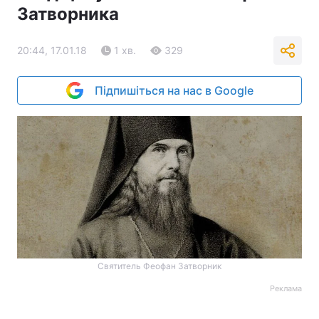
Затворника
20:44, 17.01.18
1 хв.
329
Підпишіться на нас в Google
Святитель Феофан Затворник
Реклама