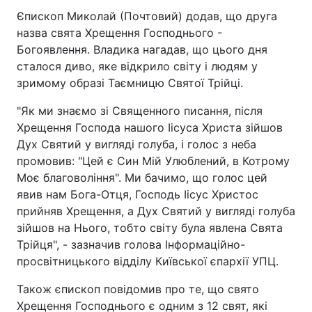
Єпископ Миколай (Почтовий) додав, що друга
назва свята Хрещення Господнього -
Богоявлення. Владика нагадав, що цього дня
сталося диво, яке відкрило світу і людям у
зримому образі Таємницю Святої Трійці.
"Як ми знаємо зі Священного писання, після
Хрещення Господа нашого Іісуса Христа зійшов
Дух Святий у вигляді голуба, і голос з неба
промовив: "Цей є Син Мій Улюблений, в Котрому
Моє благовоління". Ми бачимо, що голос цей
явив нам Бога-Отця, Господь Іісус Христос
прийняв Хрещення, а Дух Святий у вигляді голуба
зійшов на Нього, тобто світу була явлена Свята
Трійця", - зазначив голова Інформаційно-
просвітницького відділу Київської єпархії УПЦ.
Також єпископ повідомив про те, що свято
Хрещення Господнього є одним з 12 свят, які