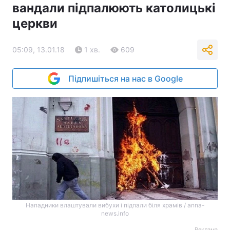
вандали підпалюють католицькі
церкви
05:09, 13.01.18
1 хв.
609
Підпишіться на нас в Google
Нападники влаштували вибухи і підпали біля храмів / anna-
news.info
Реклама