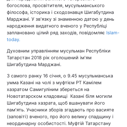
богослова, просвітителя, мусульманського
філософа, історика і сходознавця Шигабутдина
Марджані. У зв'язку зі знаменною датою у день
Головна
Війна
народження видатного вченого у Республіці
заплановано цілий ряд заходів, повідомляє
Islam-
Україна
Політика
today.
Економіка
Світ
Духовним управлінням мусульман Республіки
Татарстан 2018 рік оголошений ім'ям
Спорт
Наука
Шигабутдина Марджані.
Техно і зв'язок
Лайт
З самого ранку 16 січня, о 9.45 мусульманська
умма Казані на чолі з муфтієм РТ Камілем
Зброя
Інциденти
хазратом Самигуліним збереться на
Новотатарском кладовищі Казані біля могили
Здоров'я
Туризм
Шигабутдина хазрата, щоб вшанувати його
пам'ять. Учасники зборів згадають про васияте
Цікавинки
Погода
(заповіті) вченого, про його велику спадщину і
неординарну особистості. Муфтій Татарстану
Екологія
Регіони