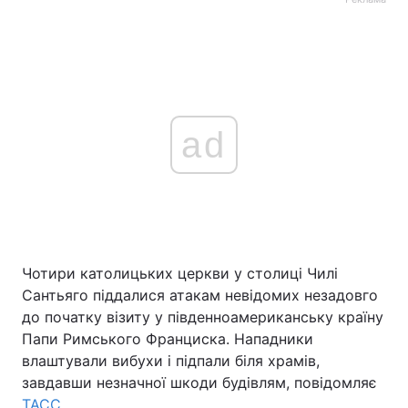
ad
Чотири католицьких церкви у столиці Чилі
Сантьяго піддалися атакам невідомих незадовго
до початку візиту у південноамериканську країну
Папи Римського Франциска. Нападники
влаштували вибухи і підпали біля храмів,
завдавши незначної шкоди будівлям, повідомляє
ТАСС
.