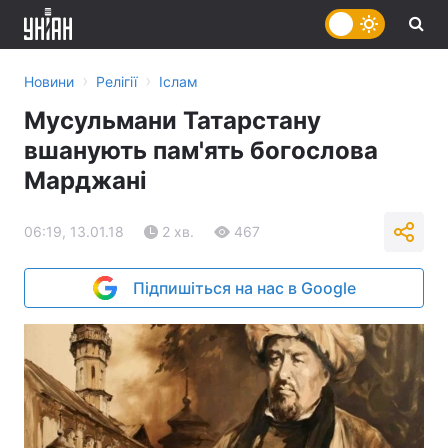
›
›
Новини
Релігії
Іслам
Мусульмани Татарстану
вшанують пам'ять богослова
Марджані
06:19, 13.01.18
2 хв.
467
Підпишіться на нас в Google