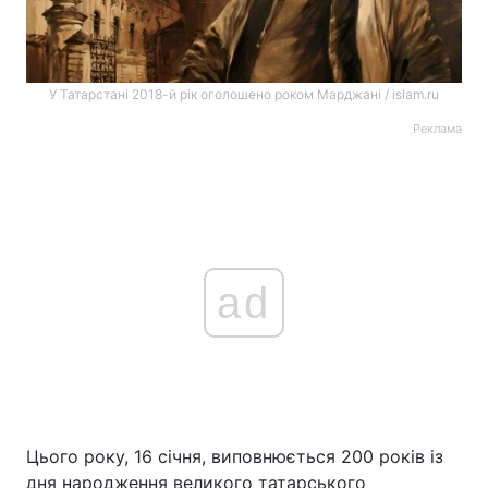
У Татарстані 2018-й рік оголошено роком Марджані / islam.ru
Реклама
ad
Цього року, 16 січня, виповнюється 200 років із
дня народження великого татарського