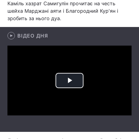
Каміль хазрат Самигулін прочитає на честь
шейха Марджані аяти і Благородний Кур'ян і
Лонгріди
зробить за нього дуа.
Відео з Youtube
Статті
ВІДЕО ДНЯ
Інтерв'ю
Думки
Архів
Вакансії
Контакти
Послуги
Play
Video