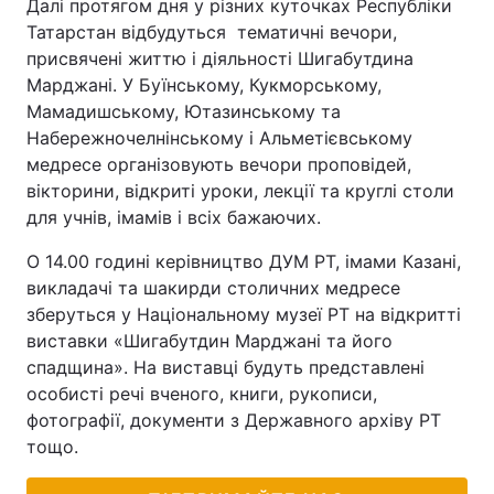
Далі протягом дня у різних куточках Республіки
Татарстан відбудуться тематичні вечори,
Тема оформлення
присвячені життю і діяльності Шигабутдина
Марджані. У Буїнському, Кукморському,
Мамадишському, Ютазинському та
Набережночелнінському і Альметієвському
медресе організовують вечори проповідей,
вікторини, відкриті уроки, лекції та круглі столи
для учнів, імамів і всіх бажаючих.
О 14.00 годині керівництво ДУМ РТ, імами Казані,
викладачі та шакирди столичних медресе
зберуться у Національному музеї РТ на відкритті
виставки «Шигабутдин Марджані та його
спадщина». На виставці будуть представлені
особисті речі вченого, книги, рукописи,
фотографії, документи з Державного архіву РТ
тощо.