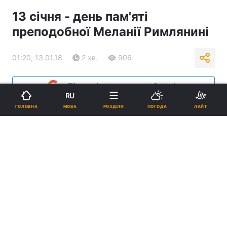
13 січня - день пам'яті
преподобної Меланії Римлянині
01:20, 13.01.18
2 хв.
906
Підпишіться на нас в Google
RU
МОВА
ГОЛОВНА
РОЗДІЛИ
ПОГОДА
ЛАЙТ
Реклама