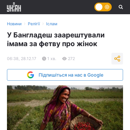
›
›
Новини
Релігії
Іслам
У Бангладеш заарештували
імама за фетву про жінок
06:38, 28.12.17
1 хв.
272
Підпишіться на нас в Google