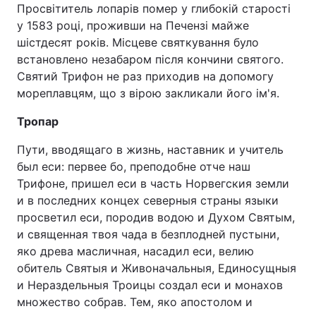
Просвітитель лопарів помер у глибокій старості
у 1583 році, проживши на Печензі майже
шістдесят років. Місцеве святкування було
встановлено незабаром після кончини святого.
Святий Трифон не раз приходив на допомогу
мореплавцям, що з вірою закликали його ім'я.
Тропар
Пути, вводящаго в жизнь, наставник и учитель
был еси: первее бо, преподобне отче наш
Трифоне, пришел еси в часть Норвегския земли
и в последних концех северныя страны языки
просветил еси, породив водою и Духом Святым,
и священная твоя чада в безплодней пустыни,
яко древа масличная, насадил еси, велию
обитель Святыя и Живоначальныя, Единосущныя
и Нераздельныя Троицы создал еси и монахов
множество собрав. Тем, яко апостолом и