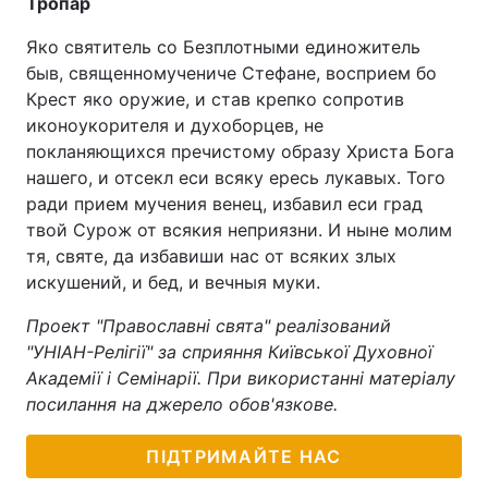
Тропар
Яко святитель со Безплотными единожитель
быв, священномучениче Стефане, восприем бо
Крест яко оружие, и став крепко сопротив
иконоукорителя и духоборцев, не
покланяющихся пречистому образу Христа Бога
нашего, и отсекл еси всяку ересь лукавых. Того
ради прием мучения венец, избавил еси град
твой Сурож от всякия неприязни. И ныне молим
тя, святе, да избавиши нас от всяких злых
искушений, и бед, и вечныя муки.
Проект "Православні свята" реалізований
"УНІАН-Релігії" за сприяння Київської Духовної
Академії і Семінарії. При використанні матеріалу
посилання на джерело обов'язкове.
ПІДТРИМАЙТЕ НАС