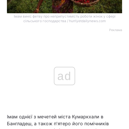
Імам виніс фетву про неприпустимість роботи жінок у сфері
сільського господарства / hurriyetdailynews.com
Реклама
ad
Імам однієї з мечетей міста Кумаркхали в
Бангладеш, а також п'ятеро його помічників