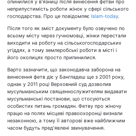
опинилися у в'язниці після винесення фетви про
неприпустимість роботи жінок у сфері сільського
господарства. Про це повідомляє
Islam-today
.
Головна
Війна
Після того як зміст документу було озвучено по
всьому місту через гучномовці, жінки перестали
Україна
Політика
виходити на роботу на сільськогосподарських
угіддях, а тому землеробські роботи в місті і
Економіка
Світ
його околицях просто припинилися.
Спорт
Наука
Варто зазначити, що законодавча заборона на
винесення фетв діє у Бангладеш ще з 2001 року,
Техно і зв'язок
Лайт
однак у 2011 році Верховний суд дозволив
мусульманським священнослужителям видавати
Зброя
Інциденти
мусульманські постанови, що стосуються
особистих питань громадян. Фетву про жіночу
Здоров'я
Туризм
працю на полях місцеві правоохоронці визнали
Цікавинки
Погода
незаконною, а тому її авторові вже найближчим
часом будуть пред'явлені звинувачення.
Екологія
Регіони