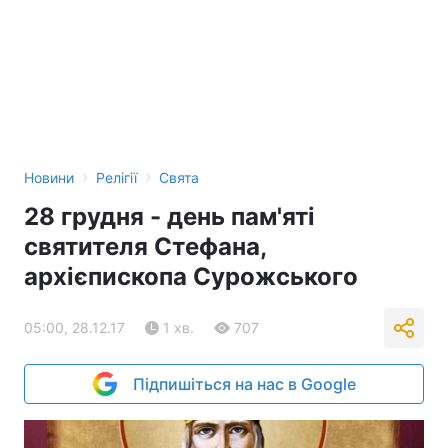
›
›
Новини
Релігії
Свята
28 грудня - день пам'яті
святителя Стефана,
архієпископа Сурожського
05:00, 28.12.17
1 хв.
707
Підпишіться на нас в Google