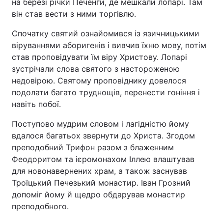
на березі річки Печенги, де мешкали лопарі. Там
він став вести з ними торгівлю.
Спочатку святий ознайомився із язичницькими
віруваннями аборигенів і вивчив їхню мову, потім
став проповідувати їм віру Христову. Лопарі
зустрічали слова святого з настороженою
недовірою. Святому проповіднику довелося
подолати багато труднощів, перенести гоніння і
навіть побої.
Поступово мудрим словом і лагідністю йому
вдалося багатьох звернути до Христа. Згодом
преподобний Трифон разом з блаженним
Феодоритом та ієромонахом Іллею влаштував
для новонавернених храм, а також заснував
Троїцький Печезький монастир. Іван Грозний
допоміг йому й щедро обдарував монастир
преподобного.