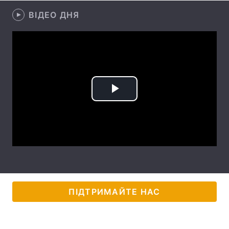
ВІДЕО ДНЯ
Лонгріди
Відео з Youtube
Статті
Інтерв'ю
Думки
Архів
Вакансії
Play
Контакти
Video
Послуги
ПІДТРИМАЙТЕ НАС