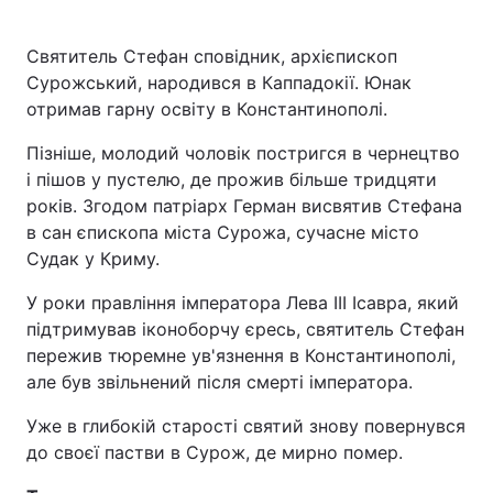
Святитель Стефан сповідник, архієпископ
Сурожський, народився в Каппадокії. Юнак
отримав гарну освіту в Константинополі.
Пізніше, молодий чоловік постригся в чернецтво
і пішов у пустелю, де прожив більше тридцяти
років. Згодом патріарх Герман висвятив Стефана
в сан єпископа міста Сурожа, сучасне місто
Судак у Криму.
У роки правління імператора Лева III Ісавра, який
підтримував іконоборчу єресь, святитель Стефан
пережив тюремне ув'язнення в Константинополі,
але був звільнений після смерті імператора.
Уже в глибокій старості святий знову повернувся
до своєї пастви в Сурож, де мирно помер.