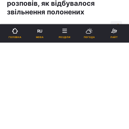
розповів, як відбувалося
звільнення полонених
01:11, 28.12.17
3 хв.
668
RU
МОВА
ГОЛОВНА
РОЗДІЛИ
ПОГОДА
ЛАЙТ
Підпишіться на нас в Google
Блаженнійший взяв участь у церемонії зустрічі звільнених з
полону в аеропорту Харкова / news.church.ua
Реклама