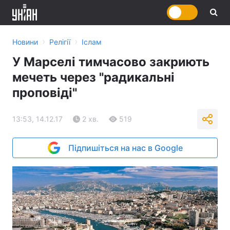
›
›
Новини
Релігії
Іслам
У Марселі тимчасово закриють
мечеть через "радикальні
проповіді"
13:53, 14.12.17
2 хв.
519
Підпишіться на нас в Google