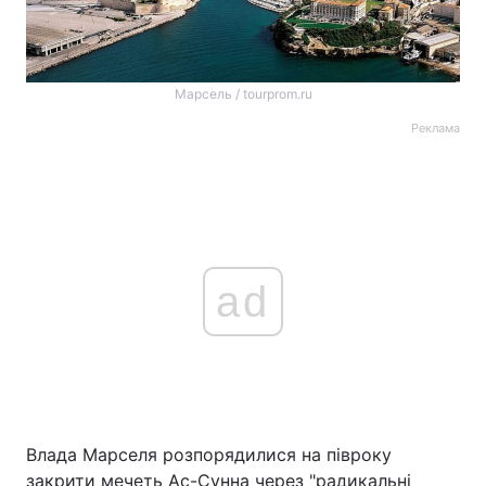
Марсель / tourprom.ru
Реклама
ad
Влада Марселя розпорядилися на півроку
закрити мечеть Ас-Сунна через "радикальні