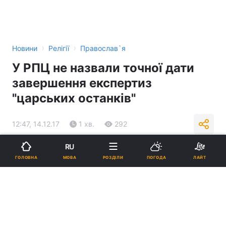
›
›
Новини
Релігії
Православ`я
У РПЦ не назвали точної дати
завершення експертиз
"царських останків"
12:47, 14.12.17
1 хв.
292
RU
Підпишіться на нас в Google
МОВА
ГОЛОВНА
РОЗДІЛИ
ПОГОДА
ЛАЙТ