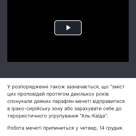
Лонгріди
Відео з Youtube
Статті
Play
Інтерв'ю
Думки
Video
Архів
Вакансії
Контакти
Послуги
У розпорядженні також зазначається, що "зміст
цих проповідей протягом декількох років
спонукали деяких парафіян мечеті відправитися
в ірако-сирійську зону або зарахувати себе до
терористичного угрупування "Аль-Каїда".
Робота мечеті припиниться у четвер, 14 грудня.