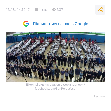
13:18, 14.12.17
1 хв.
337
Підпишіться на нас в Google
Школярі вишикувалися у формі менори /
facebook.com/BenPoratYosef
Реклама