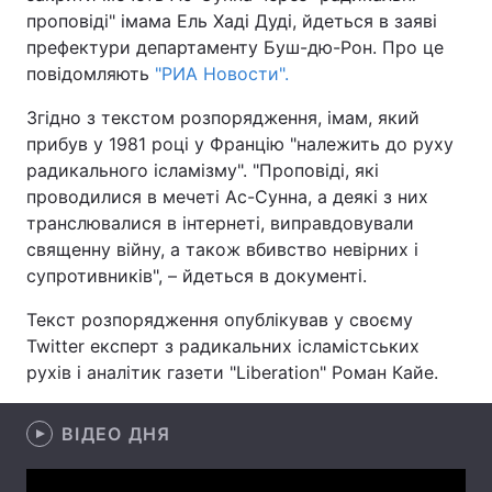
проповіді" імама Ель Хаді Дуді, йдеться в заяві
префектури департаменту Буш-дю-Рон. Про це
повідомляють
"РИА Новости".
Головна
Війна
Згідно з текстом розпорядження, імам, який
прибув у 1981 році у Францію "належить до руху
Україна
Політика
радикального ісламізму". "Проповіді, які
Економіка
Світ
проводилися в мечеті Ас-Сунна, а деякі з них
транслювалися в інтернеті, виправдовували
Спорт
Наука
священну війну, а також вбивство невірних і
супротивників", – йдеться в документі.
Техно і зв'язок
Лайт
Текст розпорядження опублікував у своєму
Зброя
Інциденти
Twitter експерт з радикальних ісламістських
рухів і аналітик газети "Liberation" Роман Кайе.
Здоров'я
Туризм
Цікавинки
ВІДЕО ДНЯ
Погода
Екологія
Регіони