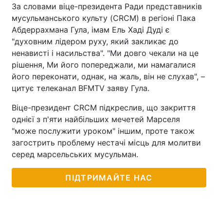
За словами віце-президента Ради представників
Тема оформлення
мусульманського культу (CRCM) в регіоні Пака
Абдеррахмана Гула, імам Ель Хаді Дуді є
"духовним лідером руху, який закликає до
ненависті і насильства". "Ми довго чекали на це
рішення, Ми його попереджали, ми намагалися
його переконати, однак, на жаль, він не слухав", –
цитує телеканал BFMTV заяву Гула.
Віце-президент CRCM підкреслив, що закриття
однієї з п'яти найбільших мечетей Марселя
"може послужити уроком" іншим, проте також
загострить проблему нестачі місць для молитви
серед марсельських мусульман.
ПІДТРИМАЙТЕ НАС