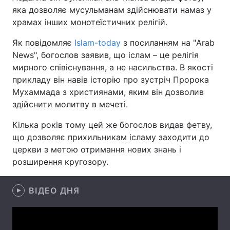
яка дозволяє мусульманам здійснювати намаз у
храмах інших монотеїстичних релігій.
Як повідомляє
Islam-today
з посиланням на "Arab
Головна
Війна
News", богослов заявив, що іслам – це релігія
мирного співіснування, а не насильства. В якості
Україна
Політика
прикладу він навів історію про зустріч Пророка
Економіка
Світ
Мухаммада з християнами, яким він дозволив
здійснити молитву в мечеті.
Спорт
Наука
Кілька років тому цей же богослов видав фетву,
Техно і зв'язок
Лайт
що дозволяє прихильникам ісламу заходити до
церкви з метою отримання нових знань і
Зброя
Інциденти
розширення кругозору.
Здоров'я
Туризм
ВІДЕО ДНЯ
Цікавинки
Погода
Екологія
Регіони