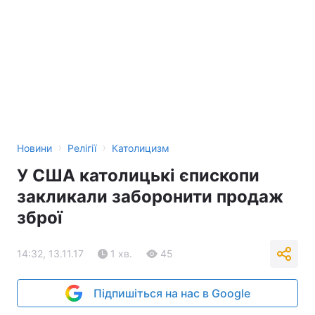
›
›
Новини
Релігії
Католицизм
У США католицькі єпископи
закликали заборонити продаж
зброї
14:32, 13.11.17
1 хв.
45
Підпишіться на нас в Google