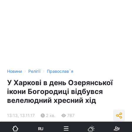
›
›
Новини
Релігії
Православ`я
У Харкові в день Озерянської
ікони Богородиці відбувся
велелюдний хресний хід
13:13, 13.11.17
2 хв.
787
RU