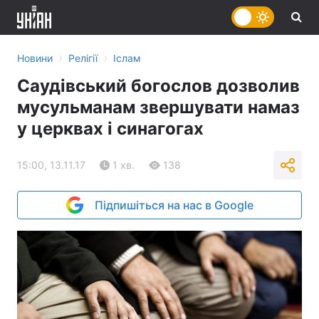
›
›
Новини
Релігії
Іслам
Саудівський богослов дозволив
мусульманам звершувати намаз
у церквах і синагогах
15:00, 13.11.17
1 хв.
138
Підпишіться на нас в Google