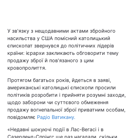
У зв'язку з нещодавними актами збройного
насильства у США помісний католицький
єпископат звернувся до політичних лідерів
країни: ієрархи закликають обговорити тему
продажу зброї й пов'язаного з цим
кровопролиття.
Протягом багатьох років, йдеться в заяві,
американські католицькі єпископи просили
політиків розробити і прийняти розумні заходи,
щодо заборони чи суттєвого обмеження
продажу вогнепальної зброї приватним особам,
повідомляє
Радіо Ватикану.
«Недавні шокуючі події в Лас-Вегасі і в
Сазерленд-Спрінгс ще раз нагадали, скільки