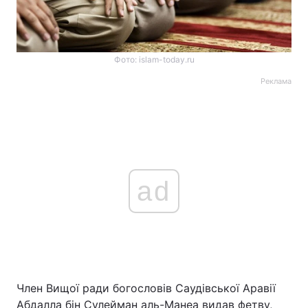
Фото: islam-today.ru
Реклама
ad
Член Вищої ради богословів Саудівської Аравії
Абдалла бін Сулейман аль-Манеа видав фетву,