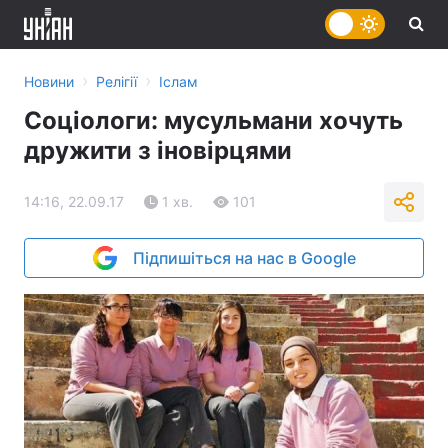
›
›
Новини
Релігії
Іслам
Соціологи: мусульмани хочуть
дружити з іновірцями
14:16, 22.09.17
1 хв.
101
Підпишіться на нас в Google