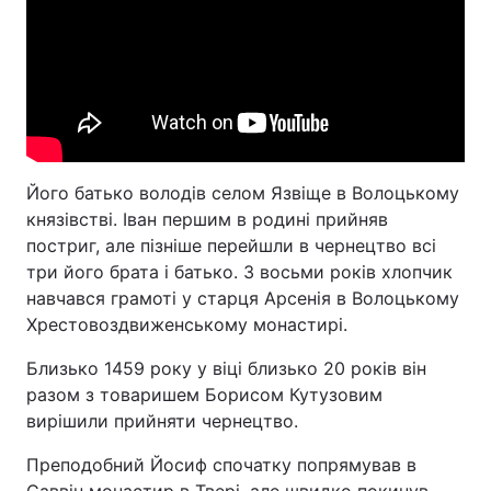
Його батько володів селом Язвіще в Волоцькому
князівстві. Іван першим в родині прийняв
постриг, але пізніше перейшли в чернецтво всі
три його брата і батько. З восьми років хлопчик
навчався грамоті у старця Арсенія в Волоцькому
Хрестовоздвиженському монастирі.
Близько 1459 року у віці близько 20 років він
разом з товаришем Борисом Кутузовим
вирішили прийняти чернецтво.
Преподобний Йосиф спочатку попрямував в