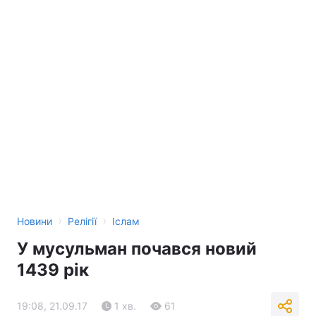
›
›
Новини
Релігії
Іслам
У мусульман почався новий
1439 рік
19:08, 21.09.17
1 хв.
61