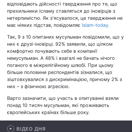
відповідають дійсності твердження про те, що
прихильники ісламу ставляться до іновірців з
нетерпимістю. Як з'ясувалося, це твердження не
має ніяких підстав, повідомляє
Islam-today.
Головна
Війна
Так, 9 з 10 опитаних мусульман повідомили, що у
Україна
Політика
них є друзі-іновірці. 92% заявили, що цілком
комфортно почувають себе в компанії
Економіка
Світ
немусульман. А 48% і взагалі не бачать нічого
Спорт
Наука
поганого в міжрелігійному шлюбі. При цьому
більше половини респондентів зізналися, що
Техно і зв'язок
Лайт
зіштовхувалися з дискримінацією, причому 2% з
них – з фізичною агресією.
Зброя
Інциденти
Варто зазначити, що участь в опитуванні взяли
Здоров'я
Туризм
понад 10 тисяч мусульман, які проживають
європейських країнах більше року.
Цікавинки
Погода
ВІДЕО ДНЯ
Екологія
Регіони