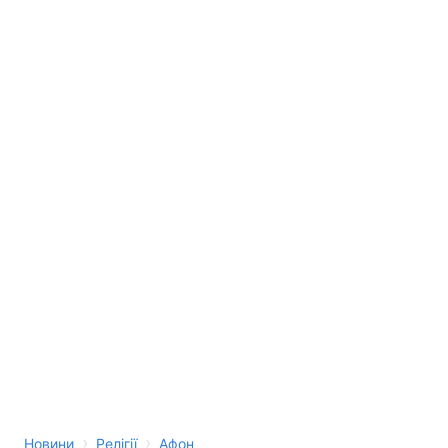
›
›
Новини
Релігії
Афон