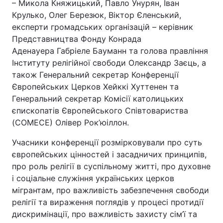
– Микола Княжицький, Павло Унурян, Іван
Крулько, Олег Березюк, Віктор Єленський,
експерти громадських організацій – керівник
Представництва Фонду Конрада
Аденауера Габріеле Бауманн та голова правління
Інституту релігійної свободи Олександр Заєць, а
також Генеральний секретар Конференції
Європейських Церков Хейккі Хуттенен та
Генеральний секретар Комісії католицьких
єпископатів Європейського Співтовариства
(COMECE) Олівер Рок’юіллон.
Учасники конференції розмірковували про суть
європейських цінностей і засадничих принципів,
про роль релігії в суспільному житті, про духовне
і соціальне служіння українських церков
мігрантам, про важливість забезпечення свободи
релігії та вираження поглядів у процесі протидії
дискримінації, про важливість захисту сім’ї та