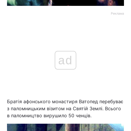
Реклама
ad
Братія афонського монастиря Ватопед перебуває
з паломницьким візитом на Святій Землі. Всього
в паломництво вирушило 50 ченців.