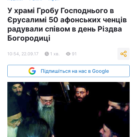
У храмі Гробу Господнього в
Єрусалимі 50 афонських ченців
радували співом в день Різдва
Богородиці
10:54, 22.09.17
1 хв.
91
Підпишіться на нас в Google