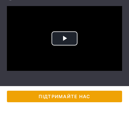
Лонгріди
Відео з Youtube
Статті
Інтерв'ю
Думки
Play
Архів
Вакансії
Video
Контакти
Послуги
ПІДТРИМАЙТЕ НАС