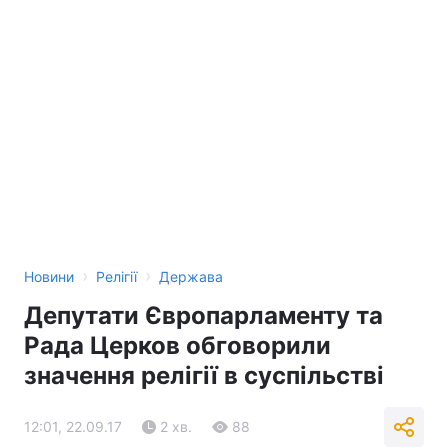
›
›
Новини
Релігії
Держава
Депутати Європарламенту та
Рада Церков обговорили
значення релігії в суспільстві
12:01, 22.09.17
2 хв.
88