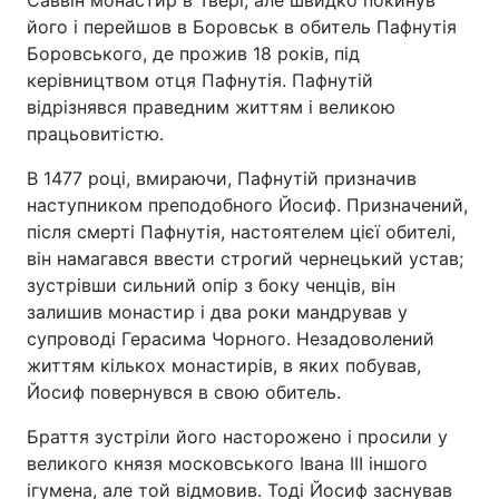
Саввін монастир в Твері, але швидко покинув
його і перейшов в Боровськ в обитель Пафнутія
Боровського, де прожив 18 років, під
керівництвом отця Пафнутія. Пафнутій
відрізнявся праведним життям і великою
працьовитістю.
В 1477 році, вмираючи, Пафнутій призначив
наступником преподобного Йосиф. Призначений,
після смерті Пафнутія, настоятелем цієї обителі,
він намагався ввести строгий чернецький устав;
зустрівши сильний опір з боку ченців, він
залишив монастир і два роки мандрував у
супроводі Герасима Чорного. Незадоволений
життям кількох монастирів, в яких побував,
Йосиф повернувся в свою обитель.
Браття зустріли його насторожено і просили у
великого князя московського Івана III іншого
ігумена, але той відмовив. Тоді Йосиф заснував