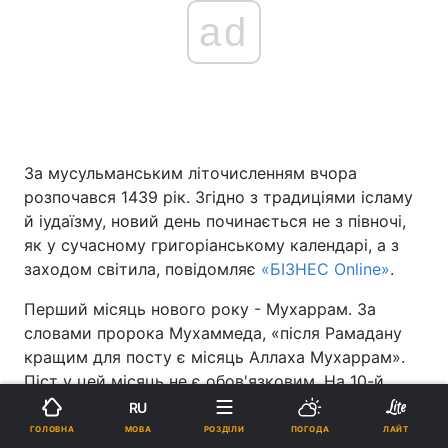
ad
За мусульманським літочисленням вчора
розпочався 1439 рік. Згідно з традиціями ісламу
й іудаїзму, новий день починається не з півночі,
як у сучасному григоріанському календарі, а з
заходом світила, повідомляє
«БІЗНЕС Online»
.
Перший місяць нового року - Мухаррам. За
словами пророка Мухаммеда, «після Рамадану
кращим для посту є місяць Аллаха Мухаррам».
Піст у цей місяць не є обов'язковим. На 10-й
день місяця припадає свято Ашура.
RU
МОВА
ГОЛОВНА
РОЗДІЛИ
ПОГОДА
ЛАЙТ
У цей місяць мусульманам рекомендується