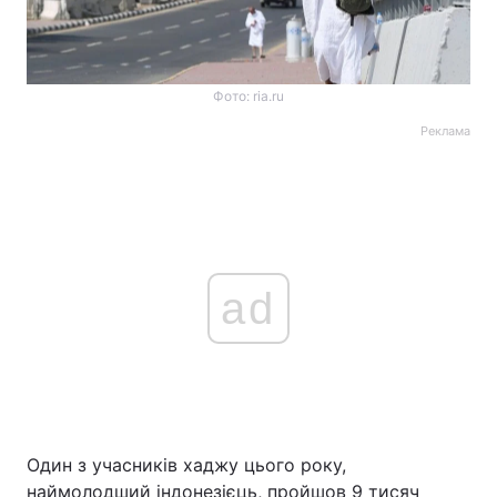
Фото: ria.ru
Реклама
ad
Один з учасників хаджу цього року,
наймолодший індонезієць, пройшов 9 тисяч