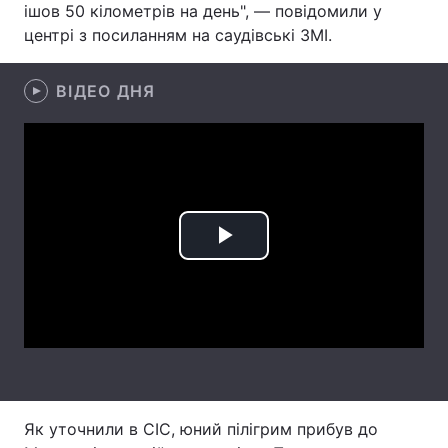
ішов 50 кілометрів на день", — повідомили у
центрі з посиланням на саудівські ЗМІ.
Лонгріди
ВІДЕО ДНЯ
Відео з Youtube
Статті
Інтерв'ю
Думки
Архів
Вакансії
Контакти
Play
Послуги
Video
Як уточнили в CIC, юний пілігрим прибув до