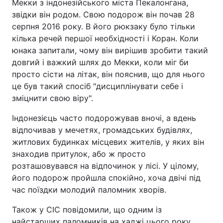
Мекки з індонезійського міста Пекалонгана,
звідки він родом. Свою подорож він почав 28
Тема оформлення
серпня 2016 року. В його рюкзаку було тільки
кілька речей першої необхідності і Коран. Коли
юнака запитали, чому він вирішив зробити такий
довгий і важкий шлях до Мекки, коли міг би
просто сісти на літак, він пояснив, що для нього
це був такий спосіб "дисциплінувати себе і
зміцнити свою віру".
Індонезієць часто подорожував вночі, а вдень
відпочивав у мечетях, громадських будівлях,
житлових будинках місцевих жителів, у яких він
знаходив притулок, або ж просто
розташовувався на відпочинок у лісі. У цілому,
його подорож пройшла спокійно, хоча двічі під
час поїздки молодий паломник хворів.
Також у CIC повідомили, що одним із
найстарших паломників на хаджі цього року