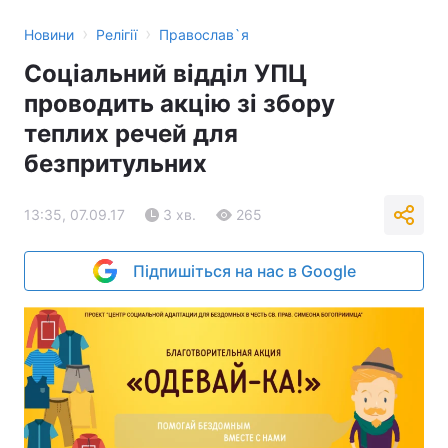
›
›
Новини
Релігії
Православ`я
Соціальний відділ УПЦ
проводить акцію зі збору
теплих речей для
безпритульних
13:35, 07.09.17
3 хв.
265
Підпишіться на нас в Google