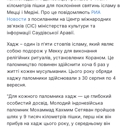
кілометрів пішки для поклоніння святинь ісламу в
Мецці і Медіні. Про це повідомляють
РИА
Новости
з посиланням на Центр міжнародних
Головна
Війна
зв'язків (CIC) міністерства культури та
інформації Саудівської Аравії.
Україна
Політика
Хадж – один із п'яти стовпів ісламу, який являє
Економіка
Світ
собою подорож у Мекку для виконання
релігійних ритуалів, установлених Кораном. Це
Спорт
Наука
паломництво повинен здійснити хоча б раз у
житті кожен мусульманин. Цього року обряди
Техно і зв'язок
Лайт
хаджу паломники здійснювали з 30 серпня по 4
вересня.
Зброя
Інциденти
"Для кожного паломника хадж — це глибокий
Здоров'я
Туризм
особистий досвід. Молодий індонезійська
паломник Мохаммад Кахмим Сетяван пройшов
Цікавинки
Погода
шлях у 9 тисяч кілометрів пішки, перш ніж він
прибув на хадж цього року, у середньому він
Екологія
Регіони