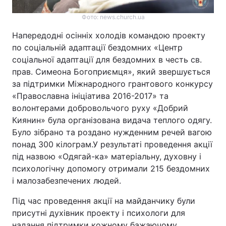
Фото: news.church.ua
Напередодні осінніх холодів командою проекту
по соціальній адаптації бездомних «Центр
соціальної адаптації для бездомних в честь св.
прав. Симеона Богоприємця», який звершується
за підтримки Міжнародного грантового конкурсу
«Православна ініціатива 2016-2017» та
волонтерами добровольчого руху «Добрий
Киянин» була організована видача теплого одягу.
Було зібрано та роздано нужденним речей вагою
понад 300 кілограм.У результаті проведення акції
під назвою «Одягай-ка» матеріальну, духовну і
психологічну допомогу отримали 215 бездомних
і малозабезпечених людей.
Під час проведення акції на майданчику були
присутні духівник проекту і психологи для
надання підтримки кожному бажаючому.