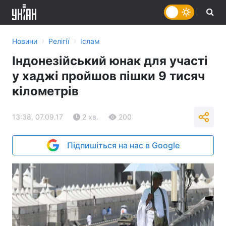
›
›
Новини
Релігії
Іслам
Індонезійський юнак для участі
у хаджі пройшов пішки 9 тисяч
кілометрів
13:38, 07.09.17
2 хв.
200
Підпишіться на нас в Google