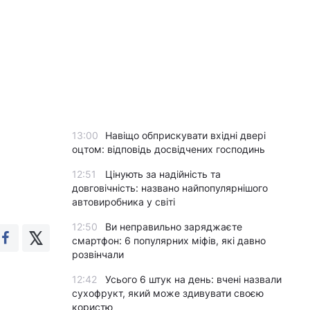
13:00
Навіщо обприскувати вхідні двері
оцтом: відповідь досвідчених господинь
12:51
Цінують за надійність та
довговічність: названо найпопулярнішого
автовиробника у світі
12:50
Ви неправильно заряджаєте
смартфон: 6 популярних міфів, які давно
розвінчали
12:42
Усього 6 штук на день: вчені назвали
сухофрукт, який може здивувати своєю
користю