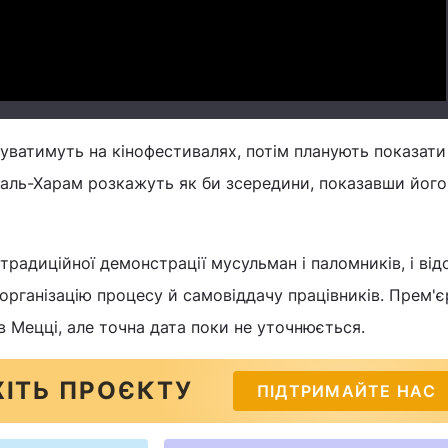
ватимуть на кінофестивалях, потім планують показати
аль-Харам розкажуть як би зсередини, показавши його
 традиційної демонстрації мусульман і паломників, і ві
 організацію процесу й самовіддачу працівників. Прем'є
в Мецці, але точна дата поки не уточнюється.
ІТЬ ПРОЄКТУ
ПІДТРИМАЙТЕ НАС