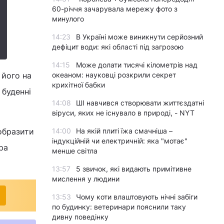
60-річчя зачарувала мережу фото з
минулого
14:23
В Україні може виникнути серйозний
дефіцит води: які області під загрозою
14:15
Може долати тисячі кілометрів над
 його на
океаном: науковці розкрили секрет
крихітної бабки
 буденні
14:08
ШІ навчився створювати життєздатні
віруси, яких не існувало в природі, - NYT
добразити
14:00
На якій плиті їжа смачніша –
індукційній чи електричній: яка "мотає"
ра
менше світла
13:57
5 звичок, які видають примітивне
мислення у людини
13:53
Чому коти влаштовують нічні забіги
по будинку: ветеринари пояснили таку
дивну поведінку