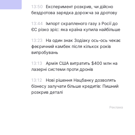
13:50
Експеримент розкрив, чи дійсно
бездротова зарядка дорожча за дротову
13:44
Імпорт скрапленого газу з Росії до
ЄС різко зріс: яка країна купила найбільше
13:23
На один знак Зодіаку ось-ось чекає
феєричний камбек після кількох років
випробувань
13:13
Армія США витратить $400 млн на
лазерні системи проти дронів
13:12
Нові рішення Нацбанку дозволять
бізнесу залучати більше кредитів: Пишний
розкрив деталі
Реклама