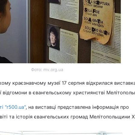
Фото: mv.org.ua
кому краєзнавчому музеї 17 серпня відкрилася виставк
її відгомони в євангельському християнстві Мелітопол
ті "r500.ua"
, на виставці представлена інформація про
іті та історія євангельських громад Мелітопольщини XI