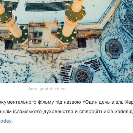
Фото: youtube.com
документального фільму під назвою «Один день в аль-Ха
нням ісламського духовенства й співробітників Заповід
today
.