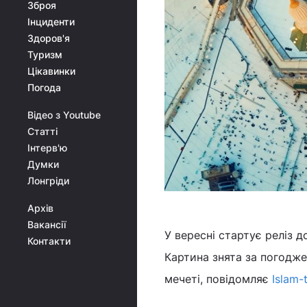
Зброя
Інциденти
Здоров'я
Туризм
Цікавинки
Погода
Відео з Youtube
Статті
Інтерв'ю
Думки
Лонгріди
Архів
Вакансії
У вересні стартує реліз 
Контакти
Картина знята за погодже
мечеті, повідомляє
Islam-