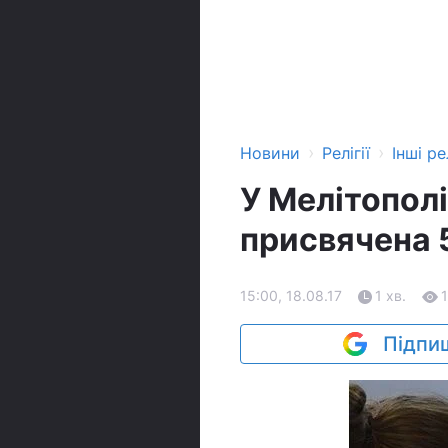
›
›
Новини
Релігії
Інші рел
У Мелітополі
присвячена 
15:00, 18.08.17
1 хв.
Підпиш