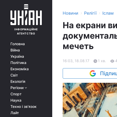
›
›
Новини
Релігії
Іслам
На екрани в
ІНФОРМАЦІЙНЕ
документаль
АГЕНТСТВО
мечеть
Головна
Війна
Україна
16:03, 18.08.17
1 хв.
Політика
Економіка
Підпиш
Світ
Екологія
Регіони
Спорт
Наука
Техно і зв'язок
Лайт