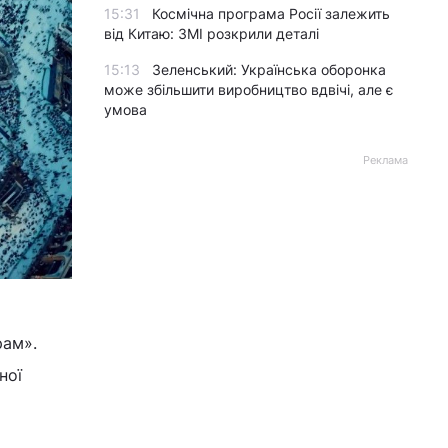
15:31
Космічна програма Росії залежить
від Китаю: ЗМІ розкрили деталі
15:13
Зеленський: Українська оборонка
може збільшити виробництво вдвічі, але є
умова
Реклама
рам».
ної