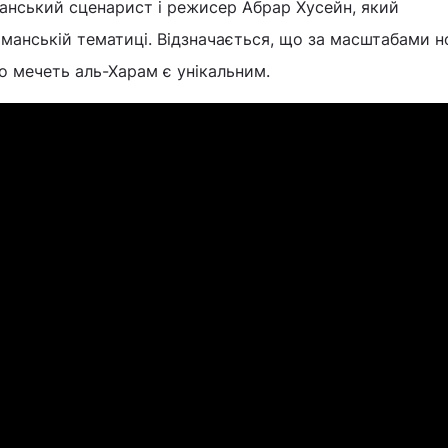
анський сценарист і режисер Абрар Хусейн, який
ьманській тематиці. Відзначається, що за масштабами 
о мечеть аль-Харам є унікальним.