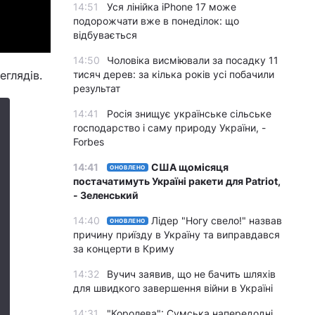
14:51
Уся лінійка iPhone 17 може
подорожчати вже в понеділок: що
відбувається
14:50
Чоловіка висміювали за посадку 11
еглядів.
тисяч дерев: за кілька років усі побачили
результат
14:41
Росія знищує українське сільське
господарство і саму природу України, -
Forbes
14:41
США щомісяця
ОНОВЛЕНО
постачатимуть Україні ракети для Patriot,
- Зеленський
14:40
Лідер "Ногу свело!" назвав
ОНОВЛЕНО
причину приїзду в Україну та виправдався
за концерти в Криму
14:32
Вучич заявив, що не бачить шляхів
для швидкого завершення війни в Україні
14:31
"Королева": Сумська напередодні