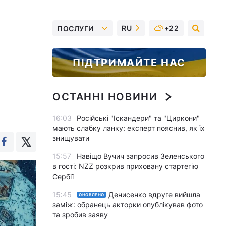
RU
+22
ПОСЛУГИ
ПІДТРИМАЙТЕ НАС
ОСТАННІ НОВИНИ
16:03
Російські "Іскандери" та "Циркони"
мають слабку ланку: експерт пояснив, як їх
знищувати
15:57
Навіщо Вучич запросив Зеленського
в гості: NZZ розкрив приховану стартегію
Сербії
15:45
Денисенко вдруге вийшла
ОНОВЛЕНО
заміж: обранець акторки опублікував фото
та зробив заяву