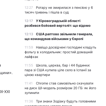
12:27
Ротару не змирилася з пенсією у 6
тисяч гривень і пішла в суд
12:17
У Кіровоградській області
розбився бойовий вертоліт: що відомо
12:13
США раптово звільнили генерала,
що командував військами у Європі
11:59
Навіщо досвідчені господині кладуть
фольгу в холодильник: простий домашній
лайфхак
а
11:55
Школа, церква, бар і 44 будинки:
пара зі США купила ціле село в Іспанії за
ьщини».
ціною квартири
11:41
Chrome став самовільно скачувати
на диск ШІ-модель розміром 20 ГБ: як його
X-XXI
зупинити
11:36
Три знаки Зодіаку будуть головними
щасливчиками нового тижня