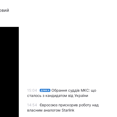
новий
15:04
Обрання суддів МКС: що
ДУМКА
сталось з кандидатом від України
14:54
Євросоюз прискорив роботу над
власним аналогом Starlink