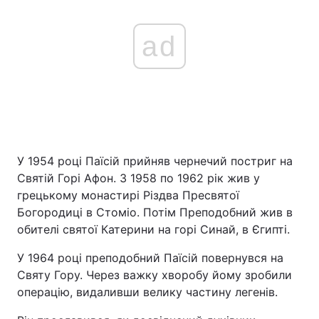
ad
У 1954 році Паїсій прийняв чернечий постриг на
Святій Горі Афон. З 1958 по 1962 рік жив у
грецькому монастирі Різдва Пресвятої
Богородиці в Стоміо. Потім Преподобний жив в
обителі святої Катерини на горі Синай, в Єгипті.
У 1964 році преподобний Паїсій повернувся на
Святу Гору. Через важку хворобу йому зробили
операцію, видаливши велику частину легенів.