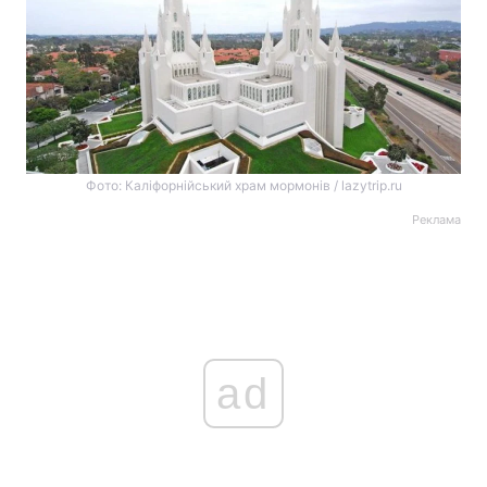
Фото: Каліфорнійський храм мормонів / lazytrip.ru
Реклама
ad