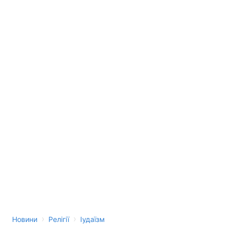
›
›
Новини
Релігії
Іудаїзм