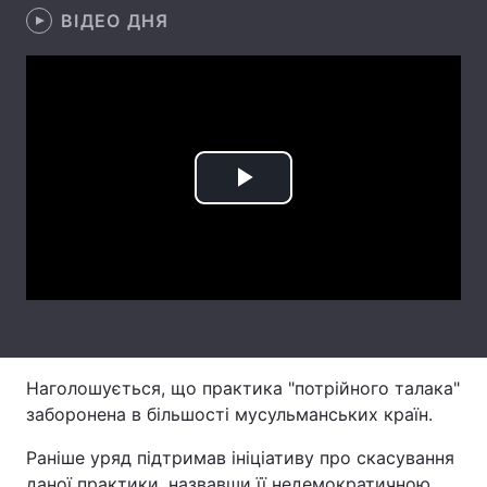
ВІДЕО ДНЯ
Лонгріди
Відео з Youtube
Статті
Інтерв'ю
Думки
Play
Архів
Вакансії
Video
Контакти
Послуги
Наголошується, що практика "потрійного талака"
заборонена в більшості мусульманських країн.
Раніше уряд підтримав ініціативу про скасування
даної практики, назвавши її недемократичною.