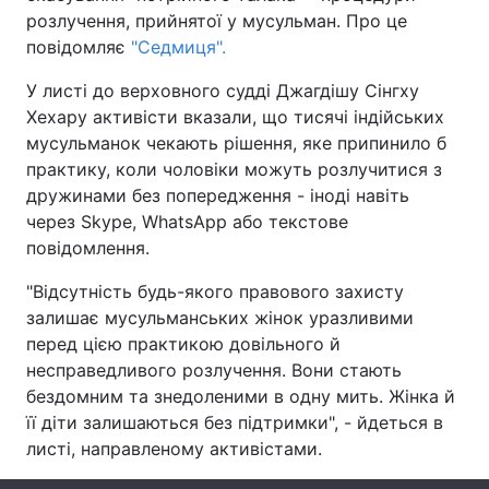
розлучення, прийнятої у мусульман. Про це
повідомляє
"Седмиця".
У листі до верховного судді Джагдішу Сінгху
Головна
Війна
Хехару активісти вказали, що тисячі індійських
мусульманок чекають рішення, яке припинило б
Україна
Політика
практику, коли чоловіки можуть розлучитися з
Економіка
Світ
дружинами без попередження - іноді навіть
через Skype, WhatsApp або текстове
Спорт
Наука
повідомлення.
Техно і зв'язок
Лайт
"Відсутність будь-якого правового захисту
залишає мусульманських жінок уразливими
Зброя
Інциденти
перед цією практикою довільного й
несправедливого розлучення. Вони стають
Здоров'я
Туризм
бездомним та знедоленими в одну мить. Жінка й
її діти залишаються без підтримки", - йдеться в
Цікавинки
Погода
листі, направленому активістами.
Екологія
Регіони