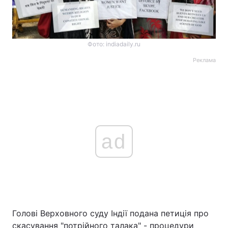
Фото: indiadaily.ru
Реклама
ad
Голові Верховного суду Індії подана петиція про
скасування "потрійного талака" - процедури