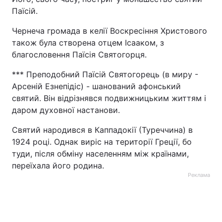
Паїсій.
Чернеча громада в келії Воскресіння Христового
також була створена отцем Ісааком, з
благословення Паїсія Святогорця.
*** Преподобний Паїсій Святогорець (в миру -
Арсеній Езнепідіс) - шанований афонський
святий. Він відрізнявся подвижницьким життям і
даром духовної настанови.
Святий народився в Каппадокії (Туреччина) в
1924 році. Однак виріс на території Греції, бо
туди, після обміну населенням між країнами,
переїхала його родина.
Реклама