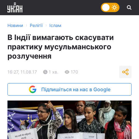
›
›
Новини
Релігії
Іслам
В Індії вимагають скасувати
практику мусульманського
розлучення
16:27, 11.08.17
1 хв.
170
Підпишіться на нас в Google