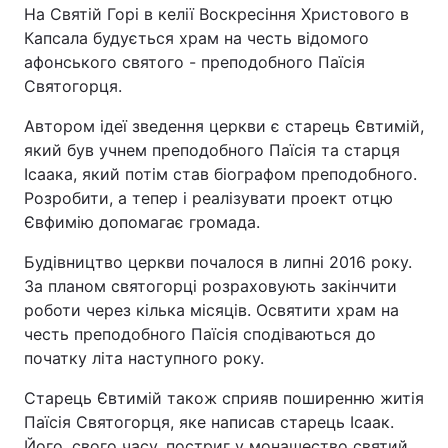
На Святій Горі в келії Воскресіння Христового в
Капсала будується храм на честь відомого
афонського святого - преподобного Паїсія
Святогорця.
Автором ідеї зведення церкви є старець Євтимій,
який був учнем преподобного Паїсія та старця
Ісаака, який потім став біографом преподобного.
Розробити, а тепер і реалізувати проект отцю
Євфимію допомагає громада.
Будівництво церкви почалося в липні 2016 року.
За планом святогорці розраховують закінчити
роботи через кілька місяців. Освятити храм на
честь преподобного Паїсія сподіваються до
початку літа наступного року.
Старець Євтимій також сприяв поширенню житія
Паїсія Святогорця, яке написав старець Ісаак.
Його, свого часу, постриг у монашество святий