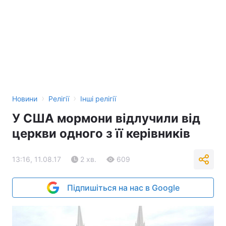
›
›
Новини
Релігії
Інші релігії
У США мормони відлучили від
церкви одного з її керівників
13:16, 11.08.17
2 хв.
609
Підпишіться на нас в Google