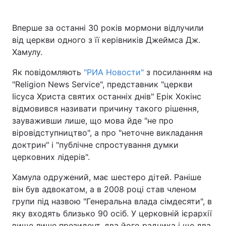
Вперше за останні 30 років мормони відлучили
від церкви одного з її керівників Джеймса Дж.
Хамулу.
Як повідомляють
"РИА Новости"
з посиланням на
"Religion News Service", представник "церкви
Іісуса Христа святих останніх днів" Ерік Хокінс
відмовився називати причину такого рішення,
зауваживши лише, що мова йде "не про
віровідступництво", а про "неточне викладання
доктрин" і "публічне спростування думки
церковних лідерів".
Хамула одружений, має шестеро дітей. Раніше
він був адвокатом, а в 2008 році став членом
групи під назвою "Генеральна влада сімдесяти", в
яку входять близько 90 осіб. У церковній ієрархії
вище лише президент, два його радника і ще два