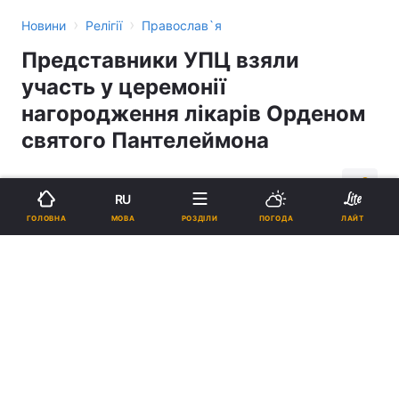
›
›
Новини
Релігії
Православ`я
Представники УПЦ взяли
участь у церемонії
нагородження лікарів Орденом
святого Пантелеймона
12:07, 11.08.17
2 хв.
541
RU
МОВА
ГОЛОВНА
РОЗДІЛИ
ПОГОДА
ЛАЙТ
Підпишіться на нас в Google