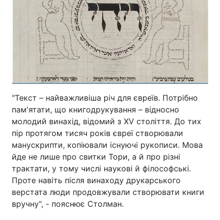
"Текст – найважливіша річ для євреїв. Потрібно
пам'ятати, що книгодрукування – відносно
молодий винахід, відомий з XV століття. До тих
пір протягом тисяч років євреї створювали
манускрипти, копіювали існуючі рукописи. Мова
йде не лише про свитки Тори, а й про різні
трактати, у тому числі наукові й філософські.
Проте навіть після винаходу друкарського
верстата люди продовжували створювати книги
вручну", - пояснює Столман.