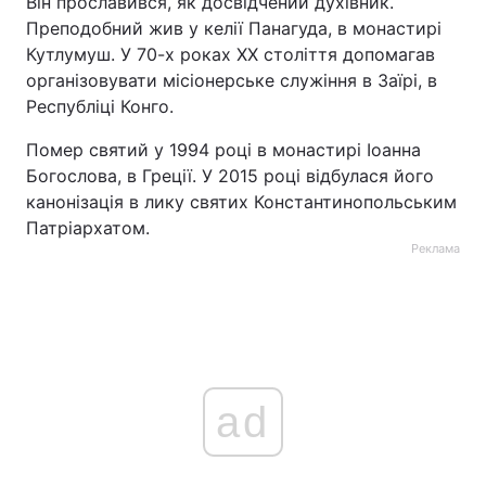
Він прославився, як досвідчений духівник.
Преподобний жив у келії Панагуда, в монастирі
Кутлумуш. У 70-х роках ХХ століття допомагав
організовувати місіонерське служіння в Заїрі, в
Республіці Конго.
Помер святий у 1994 році в монастирі Іоанна
Богослова, в Греції. У 2015 році відбулася його
канонізація в лику святих Константинопольським
Патріархатом.
Реклама
ad