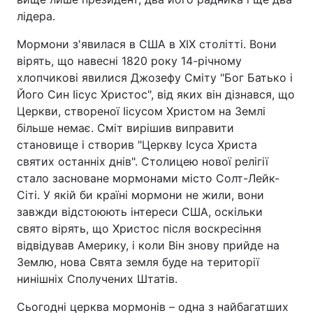
лідера.
Мормони з'явилася в США в XIX столітті. Вони
вірять, що навесні 1820 року 14-річному
хлопчикові явилися Джозефу Сміту "Бог Батько і
Його Син Іісус Христос", від яких він дізнався, що
Церкви, створеної Іісусом Христом на Землі
більше немає. Сміт вирішив виправити
становище і створив "Церкву Ісуса Христа
святих останніх днів". Столицею нової релігії
стало засноване мормонами місто Солт-Лейк-
Сіті. У якій би країні мормони не жили, вони
завжди відстоюють інтереси США, оскільки
свято вірять, що Христос після воскресіння
відвідував Америку, і коли Він знову прийде на
Землю, нова Свята земля буде на території
нинішніх Сполучених Штатів.
Сьогодні церква мормонів – одна з найбагатших