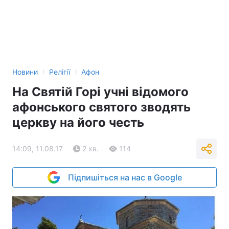
›
›
Новини
Релігії
Афон
На Святій Горі учні відомого
афонського святого зводять
церкву на його честь
14:09, 11.08.17
2 хв.
114
Підпишіться на нас в Google