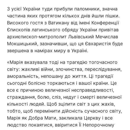
З усієї України туди прибули паломники, значна
частина яких протягом кількох днів йшли пішки.
Високого гостя з Ватикану від імені Конференції
Єпископів латинського обряду України привітав
архиєпископ-митрополит Львівський Мечислав
Мокшицький, зазначивши, що ця Євхаристія буде
звершена в намірах миру в Україні.
«Марія вказувала тоді на трагедію тогочасного
світу: жахливі війни, злочинства, переслідування,
аморальність, непошану до життя. Ці трагедії
сьогодні болісно торкаються і вашої країни. Це
все є причиною величезної несправедливості,
страждання, болю, сліз, недуг і смерті величезної
кількості людей. Щоб зцілити світ з цих жахів,
тобто, щоб перемінити дійсність сучасного світу,
Марія як Добра Мати, закликала Церкву і все
людство покаятися, ввіритися Її Непорочному