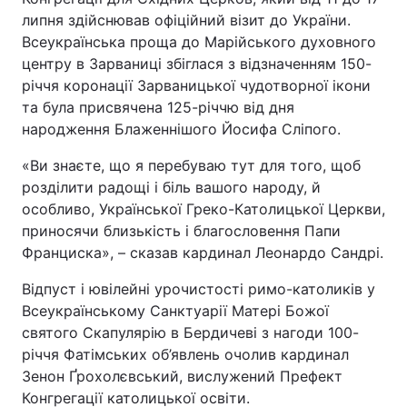
липня здійснював офіційний візит до України.
Всеукраїнська проща до Марійського духовного
центру в Зарваниці збіглася з відзначенням 150-
річчя коронації Зарваницької чудотворної ікони
та була присвячена 125-річчю від дня
народження Блаженнішого Йосифа Сліпого.
«Ви знаєте, що я перебуваю тут для того, щоб
розділити радощі і біль вашого народу, й
особливо, Української Греко-Католицької Церкви,
приносячи близькість і благословення Папи
Франциска», – сказав кардинал Леонардо Сандрі.
Відпуст і ювілейні урочистості римо-католиків у
Всеукраїнському Санктуарії Матері Божої
святого Скапулярію в Бердичеві з нагоди 100-
річчя Фатімських об’явлень очолив кардинал
Зенон Ґрохолєвський, вислужений Префект
Конгрегації католицької освіти.