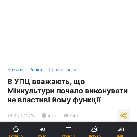
›
›
Новини
Релігії
Православ`я
В УПЦ вважають, що
Мінкультури почало виконувати
не властиві йому функції
16:07, 17.07.17
4 хв.
949
RU
Підпишіться на нас в Google
МОВА
ГОЛОВНА
РОЗДІЛИ
ПОГОДА
ЛАЙТ