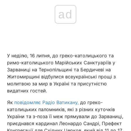
ad
У неділю, 16 липня, до греко-католицького та
римо-католицького Марійських Санктуаріїв у
Зарваниці на Тернопільщині та Бердичеві на
Житомирщині відбулися всеукраїнські прощі з
молитвою за мир в Україні та присутністю
видатних гостей.
Як
повідомляє Радіо Ватикану,
до греко-
католицьких паломників, які з різних куточків
України та з-поза її меж прямували до Зарваниці,
приєднався кардинал Леонардо Сандрі, Префект
Конгрегації для Східних Церков, який від 11 до 17