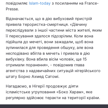
повідомляє
Islam-today
з посиланням на France-
Presse.
Відзначається, що в дію вибуховий пристрій
Головна
Війна
привела терористка-смертниця. «Дівчину
переслідували з іншої частини міста жителі, яким
Україна
Політика
її пересування здалося підозрілим. Коли вона
підійшла до мечеті, вони зажадали, щоб вона
Економіка
Світ
зупинилася для проведення обшуку, але вона
Спорт
Наука
несподівано вбігла в мечеть і привела в дію
вибухівку. Вона вбила вісім чоловік, ще 15
Техно і зв'язок
Лайт
отримали поранення», - повідомив глава
агентства з надзвичайних ситуацій нігерійського
Зброя
Інциденти
штату Борно Ахмед Сатомі.
Здоров'я
Туризм
Нагадаємо, в Нігерії продовжує діяти
ісламістське угруповання «Боко Харам», яке
Цікавинки
Погода
регулярно здійснює теракти на території країни.
Екологія
Регіони