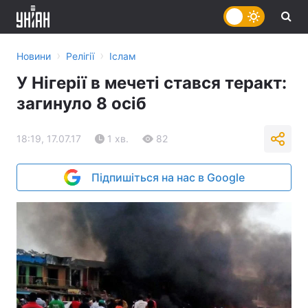
›
›
Новини
Релігії
Іслам
У Нігерії в мечеті стався теракт:
загинуло 8 осіб
18:19, 17.07.17
1 хв.
82
Підпишіться на нас в Google